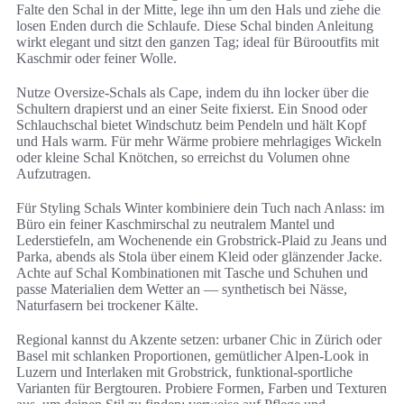
Falte den Schal in der Mitte, lege ihn um den Hals und ziehe die
losen Enden durch die Schlaufe. Diese Schal binden Anleitung
wirkt elegant und sitzt den ganzen Tag; ideal für Bürooutfits mit
Kaschmir oder feiner Wolle.
Nutze Oversize-Schals als Cape, indem du ihn locker über die
Schultern drapierst und an einer Seite fixierst. Ein Snood oder
Schlauchschal bietet Windschutz beim Pendeln und hält Kopf
und Hals warm. Für mehr Wärme probiere mehrlagiges Wickeln
oder kleine Schal Knötchen, so erreichst du Volumen ohne
Aufzutragen.
Für Styling Schals Winter kombiniere dein Tuch nach Anlass: im
Büro ein feiner Kaschmirschal zu neutralem Mantel und
Lederstiefeln, am Wochenende ein Grobstrick-Plaid zu Jeans und
Parka, abends als Stola über einem Kleid oder glänzender Jacke.
Achte auf Schal Kombinationen mit Tasche und Schuhen und
passe Materialien dem Wetter an — synthetisch bei Nässe,
Naturfasern bei trockener Kälte.
Regional kannst du Akzente setzen: urbaner Chic in Zürich oder
Basel mit schlanken Proportionen, gemütlicher Alpen-Look in
Luzern und Interlaken mit Grobstrick, funktional-sportliche
Varianten für Bergtouren. Probiere Formen, Farben und Texturen