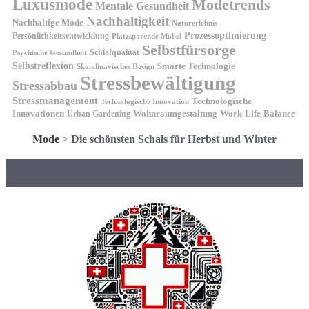
Luxusmode
Modetrends
Mentale Gesundheit
Nachhaltigkeit
Nachhaltige Mode
Naturerlebnis
Prozessoptimierung
Persönlichkeitsentwicklung
Platzsparende Möbel
Selbstfürsorge
Schlafqualität
Psychische Gesundheit
Selbstreflexion
Smarte Technologie
Skandinavisches Design
Stressbewältigung
Stressabbau
Stressmanagement
Technologische
Technologische Innovation
Innovationen
Wohnraumgestaltung
Urban Gardening
Work-Life-Balance
Mode
>
Die schönsten Schals für Herbst und Winter