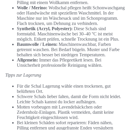
Pilling mit einem Wollkamm entfernen.
Wolle / Merino:
Wollschal pflegen heißt Schonwaschgang
oder Handwäsche mit speziellem Waschmittel. In der
Maschine nur im Wäschesack und im Schonprogramm.
Flach trocknen, um Dehnung zu verhindern.
Synthetik (Acryl, Polyester):
Diese Schals sind
formstabil. Maschinenwäsche bei 30–40 °C ist meist
möglich. Etikett prüfen, schnelle Trocknung ist ein Plus.
Baumwolle / Leinen:
Maschinenwaschbar, Farben
getrennt waschen. Bei Bedarf bügeln. Muster und Farbe
behalten sich besser bei niedrigen Temperaturen.
Allgemein:
Immer das Pflegeetikett lesen. Bei
Unsicherheit professionelle Reinigung wählen.
Tipps zur Lagerung
Für die Schal Lagerung wähle einen trockenen, gut
belüfteten Ort.
Schwere Schals lieber falten, damit die Form nicht leidet.
Leichte Schals kannst du locker aufhängen.
Motten vorbeugen mit Lavendelsäckchen oder
Zedernholz-Einlagen. Plastik vermeiden, damit keine
Feuchtigkeit eingeschlossen wird.
Bei kleinen Schäden sofort reparieren: Fäden nähen,
Pilling entfernen und ausgefranste Enden versäubern