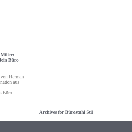
Miller:
dein Büro
e von Herman
ination aus
n
s Büro.
Archives for Bürostuhl Stil