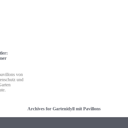
ler:
mmer
pavillons von
nenschutz und
Garten
te.
Archives for Gartenidyll mit Pavillons