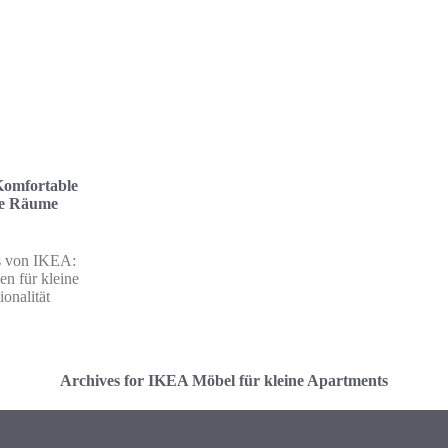
Komfortable
ine Räume
s von IKEA:
n für kleine
onalität
Archives for IKEA Möbel für kleine Apartments