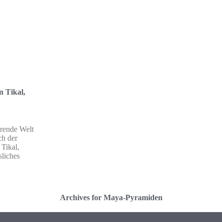
n Tikal,
erende Welt
ch der
 Tikal,
sliches
Archives for Maya-Pyramiden