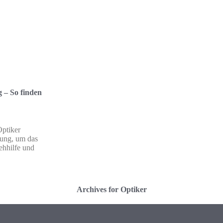
g – So finden
Optiker
tung, um das
ehhilfe und
Archives for Optiker