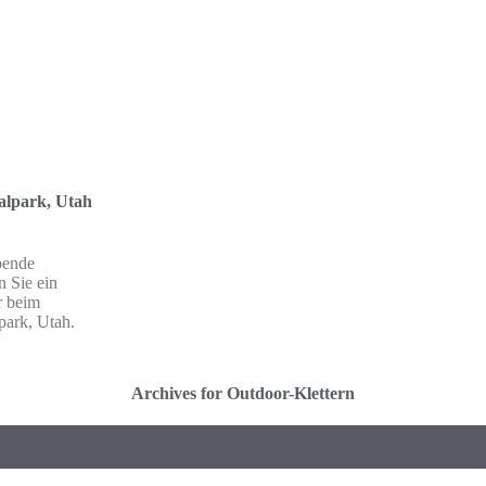
alpark, Utah
bende
n Sie ein
r beim
park, Utah.
Archives for Outdoor-Klettern