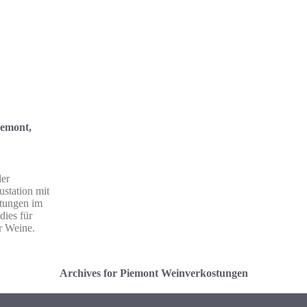
iemont,
der
station mit
tungen im
dies für
r Weine.
Archives for Piemont Weinverkostungen