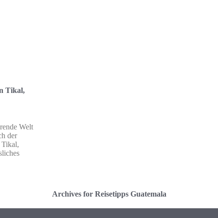
n Tikal,
erende Welt
ch der
 Tikal,
sliches
Archives for Reisetipps Guatemala