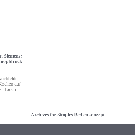
on Siemens:
 Knopfdruck
kochfelder
 Kochen auf
er Touch-
.
Archives for Simples Bedienkonzept