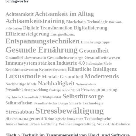
Schlagwörter
Achtsamkeit im Alltag
Achtsamkeit
Achtsamkeitstraining
Blockchain-Technologie
Burnout-
Digitalisierung
Digitale Transformation
Prävention
Effizienzsteigerung
Energieeffizienz
Entspannungstechniken
Ernährungstipps
Gesunde Ernährung
Gesundheit
Gesundheitswesen
Gesundheitsvorsorge
Gesundheitsbewusstsein
Immunsystem stärken
Industrie 4.0
Italienische Mode
Künstliche Intelligenz
Kryptowährungen
Krankheitsprävention
Luxusmode
Modetrends
Mentale Gesundheit
Nachhaltigkeit
Nachhaltige Mode
Naturerlebnis
Prozessoptimierung
Persönlichkeitsentwicklung
Platzsparende Möbel
Selbstfürsorge
Schlafqualität
Psychische Gesundheit
Selbstreflexion
Smarte Technologie
Skandinavisches Design
Stressbewältigung
Stressabbau
Stressmanagement
Technologische
Technologische Innovation
Innovationen
Wohnraumgestaltung
Urban Gardening
Work-Life-Balance
Tech
>
Technik im Zusammenspiel von Hard- und Software