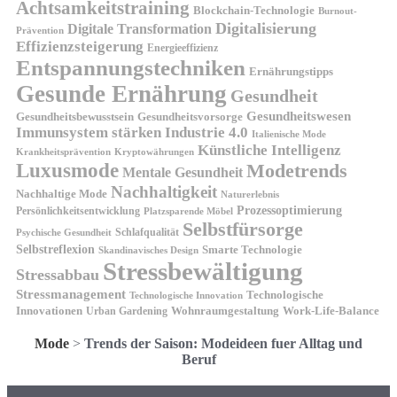
Achtsamkeitstraining
Blockchain-Technologie
Burnout-
Digitalisierung
Digitale Transformation
Prävention
Effizienzsteigerung
Energieeffizienz
Entspannungstechniken
Ernährungstipps
Gesunde Ernährung
Gesundheit
Gesundheitswesen
Gesundheitsvorsorge
Gesundheitsbewusstsein
Immunsystem stärken
Industrie 4.0
Italienische Mode
Künstliche Intelligenz
Kryptowährungen
Krankheitsprävention
Luxusmode
Modetrends
Mentale Gesundheit
Nachhaltigkeit
Nachhaltige Mode
Naturerlebnis
Prozessoptimierung
Persönlichkeitsentwicklung
Platzsparende Möbel
Selbstfürsorge
Schlafqualität
Psychische Gesundheit
Selbstreflexion
Smarte Technologie
Skandinavisches Design
Stressbewältigung
Stressabbau
Stressmanagement
Technologische
Technologische Innovation
Innovationen
Wohnraumgestaltung
Urban Gardening
Work-Life-Balance
Mode
>
Trends der Saison: Modeideen fuer Alltag und
Beruf