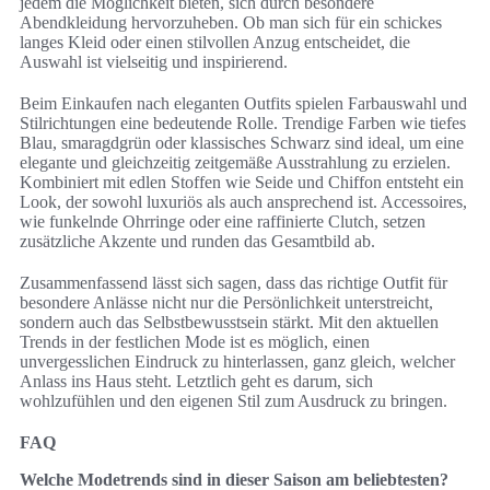
jedem die Möglichkeit bieten, sich durch besondere
Abendkleidung hervorzuheben. Ob man sich für ein schickes
langes Kleid oder einen stilvollen Anzug entscheidet, die
Auswahl ist vielseitig und inspirierend.
Beim Einkaufen nach eleganten Outfits spielen Farbauswahl und
Stilrichtungen eine bedeutende Rolle. Trendige Farben wie tiefes
Blau, smaragdgrün oder klassisches Schwarz sind ideal, um eine
elegante und gleichzeitig zeitgemäße Ausstrahlung zu erzielen.
Kombiniert mit edlen Stoffen wie Seide und Chiffon entsteht ein
Look, der sowohl luxuriös als auch ansprechend ist. Accessoires,
wie funkelnde Ohrringe oder eine raffinierte Clutch, setzen
zusätzliche Akzente und runden das Gesamtbild ab.
Zusammenfassend lässt sich sagen, dass das richtige Outfit für
besondere Anlässe nicht nur die Persönlichkeit unterstreicht,
sondern auch das Selbstbewusstsein stärkt. Mit den aktuellen
Trends in der festlichen Mode ist es möglich, einen
unvergesslichen Eindruck zu hinterlassen, ganz gleich, welcher
Anlass ins Haus steht. Letztlich geht es darum, sich
wohlzufühlen und den eigenen Stil zum Ausdruck zu bringen.
FAQ
Welche Modetrends sind in dieser Saison am beliebtesten?