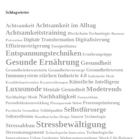
Schlagwörter
Achtsamkeit im Alltag
Achtsamkeit
Achtsamkeitstraining
Blockchain-Technologie
Burnout-
Digitalisierung
Digitale Transformation
Prävention
Effizienzsteigerung
Energieeffizienz
Entspannungstechniken
Ernährungstipps
Gesunde Ernährung
Gesundheit
Gesundheitswesen
Gesundheitsvorsorge
Gesundheitsbewusstsein
Immunsystem stärken
Industrie 4.0
Italienische Mode
Künstliche Intelligenz
Kryptowährungen
Krankheitsprävention
Luxusmode
Modetrends
Mentale Gesundheit
Nachhaltigkeit
Nachhaltige Mode
Naturerlebnis
Prozessoptimierung
Persönlichkeitsentwicklung
Platzsparende Möbel
Selbstfürsorge
Schlafqualität
Psychische Gesundheit
Selbstreflexion
Smarte Technologie
Skandinavisches Design
Stressbewältigung
Stressabbau
Stressmanagement
Technologische
Technologische Innovation
Innovationen
Wohnraumgestaltung
Urban Gardening
Work-Life-Balance