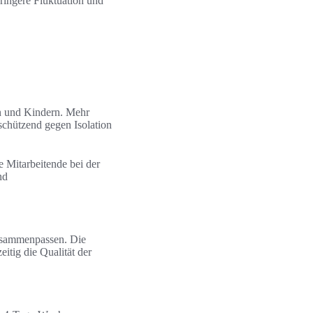
ringere Fluktuation und
rn und Kindern. Mehr
chützend gegen Isolation
 Mitarbeitende bei der
nd
zusammenpassen. Die
itig die Qualität der