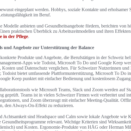
en bewusst eingeplant werden. Hobbys, soziale Kontakte und erholsamer 
eistungsfähigkeit im Beruf.
ble Modelle anbieten und Gesundheitsangebote fördern, berichten von h
inen praktischen Überblick zu Arbeitszeitmodellen und ihren Effekten b
e in der Pflege
.
s und Angebote zur Unterstützung der Balance
 konkrete Produkte und Angebote, die Berufstätigen in der Schweiz helf
tmanagement-Apps wie Todoist, Microsoft To Do und Google Keep wer
 Kosten und Datenschutz verglichen. Für Schweizer Nutzerinnen und N
Todoist bietet umfassende Plattformunterstützung, Microsoft To Do inte
oogle Keep punktet mit einfacher Bedienung und kostenlosem Zugang
aborationstools wie Microsoft Teams, Slack und Zoom werden auf Stabi
 geprüft. Teams ist in vielen Schweizer Firmen weit verbreitet und int
ntegrationen, und Zoom überzeugt mit einfacher Meeting-Qualität. Offl
n, den Always-On-Effekt zu reduzieren.
d Achtsamkeit sind Headspace und Calm sowie lokale Angebote wie K
 Gesundheitsprogramme relevant. Wichtige Kriterien sind Wirksamkeit
talienisch) und Kosten. Ergonomie-Produkte von HÅG oder Herman Mil