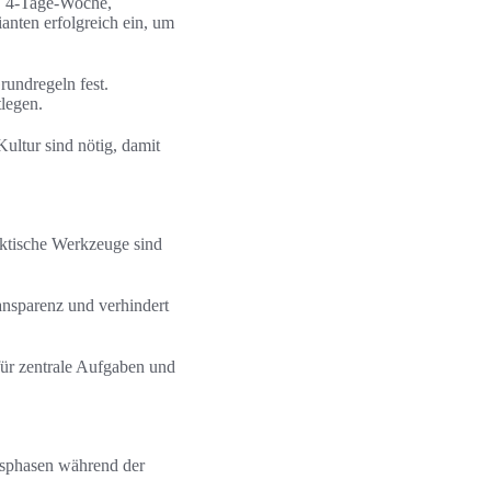
t, 4‑Tage‑Woche,
nten erfolgreich ein, um
rundregeln fest.
tlegen.
ltur sind nötig, damit
raktische Werkzeuge sind
ansparenz und verhindert
für zentrale Aufgaben und
gsphasen während der