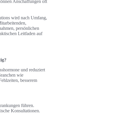
 können Anschaffungen oft
utions wird nach Umfang,
itarbeitenden,
snahmen, persönlichen
aktischen Leitfaden auf
tig?
esshormone und reduziert
Branchen wie
Fehlzeiten, besserem
krankungen führen.
nische Konsultationen.