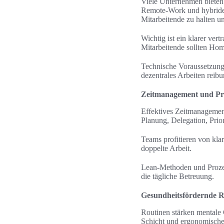
Viele Unternehmen bieten 
Remote‑Work und hybride 
Mitarbeitende zu halten un
Wichtig ist ein klarer ver
Mitarbeitende sollten Home
Technische Voraussetzung
dezentrales Arbeiten reibu
Zeitmanagement und Pri
Effektives Zeitmanagement
Planung, Delegation, Prior
Teams profitieren von kla
doppelte Arbeit.
Lean‑Methoden und Prozess
die tägliche Betreuung.
Gesundheitsfördernde Ro
Routinen stärken mentale
Schicht und ergonomische