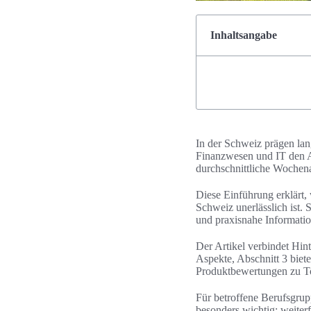
Inhaltsangabe
In der Schweiz prägen la
Finanzwesen und IT den All
durchschnittliche Wochenar
Diese Einführung erklärt,
Schweiz unerlässlich ist. 
und praxisnahe Informati
Der Artikel verbindet Hin
Aspekte, Abschnitt 3 biet
Produktbewertungen zu To
Für betroffene Berufsgru
besonders wichtig; weiter