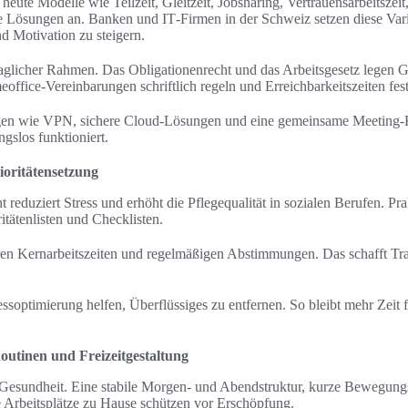
heute Modelle wie Teilzeit, Gleitzeit, Jobsharing, Vertrauensarbeitszei
Lösungen an. Banken und IT‑Firmen in der Schweiz setzen diese Varia
d Motivation zu steigern.
traglicher Rahmen. Das Obligationenrecht und das Arbeitsgesetz legen G
office‑Vereinbarungen schriftlich regeln und Erreichbarkeitszeiten fes
en wie VPN, sichere Cloud‑Lösungen und eine gemeinsame Meeting‑Ku
ngslos funktioniert.
oritätensetzung
 reduziert Stress und erhöht die Pflegequalität in sozialen Berufen. P
itätenlisten und Checklisten.
ren Kernarbeitszeiten und regelmäßigen Abstimmungen. Das schafft Tr
optimierung helfen, Überflüssiges zu entfernen. So bleibt mehr Zeit 
utinen und Freizeitgestaltung
 Gesundheit. Eine stabile Morgen‑ und Abendstruktur, kurze Bewegun
 Arbeitsplätze zu Hause schützen vor Erschöpfung.