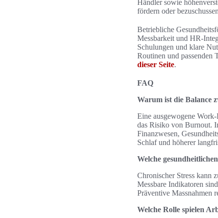
Händler sowie höhenverste
fördern oder bezuschussen
Betriebliche Gesundheits
Messbarkeit und HR-Integ
Schulungen und klare Nut
Routinen und passenden To
dieser Seite
.
FAQ
Warum ist die Balance z
Eine ausgewogene Work‑Li
das Risiko von Burnout. 
Finanzwesen, Gesundheits
Schlaf und höherer langfris
Welche gesundheitlichen
Chronischer Stress kann 
Messbare Indikatoren sind
Präventive Massnahmen red
Welche Rolle spielen Ar