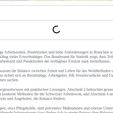
nge Arbeitszeiten, Pendelzeiten und hohe Anforderungen in Branchen 
tag vieler Erwerbstätiger. Das Bundesamt für Statistik zeigt, dass Teilz
beitszeit und Pendelzeiten die verfügbare Freizeit stark beeinflussen.
 warum die Balance zwischen Arbeit und Leben für das Wohlbefinden un
Sie richtet sich an Berufstätige, Arbeitgeber, HR-Verantwortliche und Fa
onen suchen.
tergrundwissen mit praktischen Lösungen. Abschnitt 2 beleuchtet gesun
et konkrete Methoden für die Schweizer Arbeitswelt, und Abschnitt 4 u
ols und Angeboten, die Balance fördern.
ppen, etwa Pflegekräfte, sind präventive Maßnahmen und externe Unter
führende Informationen dazu finden sich in einem Beitrag über Belast