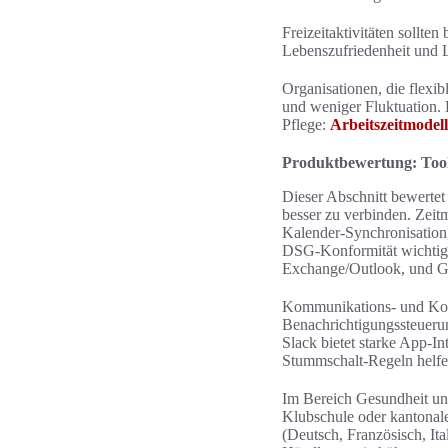
Freizeitaktivitäten sollt
Lebenszufriedenheit und L
Organisationen, die flexi
und weniger Fluktuation. E
Pflege:
Arbeitszeitmodell
Produktbewertung: Tool
Dieser Abschnitt bewertet
besser zu verbinden. Zei
Kalender-Synchronisation,
DSG-Konformität wichtig; 
Exchange/Outlook, und G
Kommunikations- und Koll
Benachrichtigungssteuerung
Slack bietet starke App-I
Stummschalt-Regeln helfe
Im Bereich Gesundheit un
Klubschule oder kantonale
(Deutsch, Französisch, I