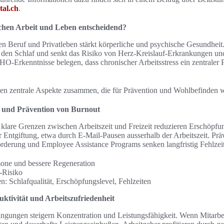
tal.ch
.
chen Arbeit und Leben entscheidend?
n Beruf und Privatleben stärkt körperliche und psychische Gesundheit. 
t den Schlaf und senkt das Risiko von Herz-Kreislauf-Erkrankungen un
-Erkenntnisse belegen, dass chronischer Arbeitsstress ein zentraler 
en zentrale Aspekte zusammen, die für Prävention und Wohlbefinden w
e und Prävention von Burnout
lare Grenzen zwischen Arbeitszeit und Freizeit reduzieren Erschöpfun
ler Entgiftung, etwa durch E-Mail-Pausen ausserhalb der Arbeitszeit. P
örderung und Employee Assistance Programs senken langfristig Fehlzei
one und bessere Regeneration
-Risiko
n: Schlafqualität, Erschöpfungslevel, Fehlzeiten
tivität und Arbeitszufriedenheit
gungen steigern Konzentration und Leistungsfähigkeit. Wenn Mitarbe