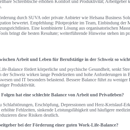
llbare Schreibtische erhöhen Komfort und Produktivität; Arbeitgeber
.
förderung durch SUVA oder private Anbieter wie Helsana Business Sol
ration bewertet. Empfehlung: Pilotprojekte im Team, Einbindung der M
zungsrichtlinien. Eine kombinierte Lösung aus organisatorischen Mas
ols bringt die besten Resultate; weiterführende Hinweise stehen im pr
wischen Arbeit und Leben für Berufstätige in der Schweiz so wich
fe‑Balance fördert körperliche und psychische Gesundheit, senkt Str
In der Schweiz wirken lange Pendelzeiten und hohe Anforderungen in 
wesen und IT besonders belastend. Bessere Balance führt zu weniger 
tiger Produktivität.
 Folgen hat eine schlechte Balance von Arbeit und Privatleben?
zu Schlafstörungen, Erschöpfung, Depressionen und Herz‑Kreislauf‑Er
 erhöhte Fehlzeiten, sinkende Leistungsfähigkeit und häufigere medizi
uzieren diese Risiken deutlich.
beitgeber bei der Förderung einer guten Work‑Life‑Balance?