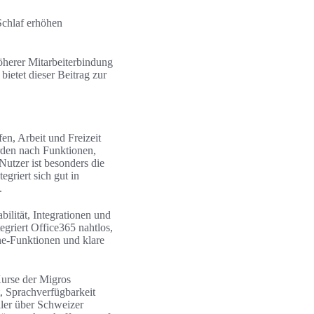
Schlaf erhöhen
öherer Mitarbeiterbindung
ietet dieser Beitrag zur
en, Arbeit und Freizeit
den nach Funktionen,
utzer ist besonders die
griert sich gut in
.
lität, Integrationen und
egriert Office365 nahtlos,
ine-Funktionen und klare
urse der Migros
, Sprachverfügbarkeit
ler über Schweizer