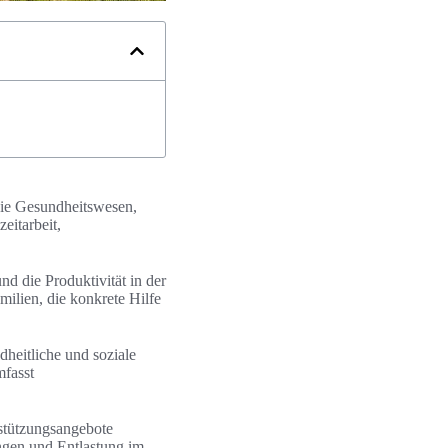
wie Gesundheitswesen,
eitarbeit,
d die Produktivität in der
milien, die konkrete Hilfe
dheitliche und soziale
mfasst
stützungsangebote
ungen und Entlastung im