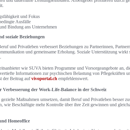
ten und dauerhafte Leistungseinbußen. Arbeitgeber profitieren durch ge
t.
gsfähigkeit und Fokus
edingte Ausfälle
 und Bindung ans Unternehmen
nd soziale Beziehungen
eruf und Privatleben verbessert Beziehungen zu Partnerinnen, Partne
Kommunikation und gemeinsame Erholung. Soziale Unterstützung wirkt s
.
itsanbieter wie SUVA bieten Programme und Vorsorgeangebote an, die
 vertiefte Informationen zur psychischen Belastung von Pflegekräften u
t der Beitrag auf
vivoportal.ch
empfehlenswert.
r Verbesserung der Work‑Life‑Balance in der Schweiz
ch gezielte Maßnahmen umsetzen, damit Beruf und Privatleben besser 
, wie Beschäftigte mehr Kontrolle über ihre Zeit gewinnen und gleichze
 und Homeoffice