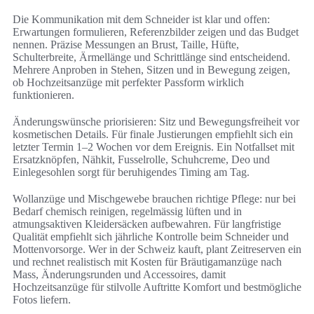
Die Kommunikation mit dem Schneider ist klar und offen:
Erwartungen formulieren, Referenzbilder zeigen und das Budget
nennen. Präzise Messungen an Brust, Taille, Hüfte,
Schulterbreite, Ärmellänge und Schrittlänge sind entscheidend.
Mehrere Anproben in Stehen, Sitzen und in Bewegung zeigen,
ob Hochzeitsanzüge mit perfekter Passform wirklich
funktionieren.
Änderungswünsche priorisieren: Sitz und Bewegungsfreiheit vor
kosmetischen Details. Für finale Justierungen empfiehlt sich ein
letzter Termin 1–2 Wochen vor dem Ereignis. Ein Notfallset mit
Ersatzknöpfen, Nähkit, Fusselrolle, Schuhcreme, Deo und
Einlegesohlen sorgt für beruhigendes Timing am Tag.
Wollanzüge und Mischgewebe brauchen richtige Pflege: nur bei
Bedarf chemisch reinigen, regelmässig lüften und in
atmungsaktiven Kleidersäcken aufbewahren. Für langfristige
Qualität empfiehlt sich jährliche Kontrolle beim Schneider und
Mottenvorsorge. Wer in der Schweiz kauft, plant Zeitreserven ein
und rechnet realistisch mit Kosten für Bräutigamanzüge nach
Mass, Änderungsrunden und Accessoires, damit
Hochzeitsanzüge für stilvolle Auftritte Komfort und bestmögliche
Fotos liefern.