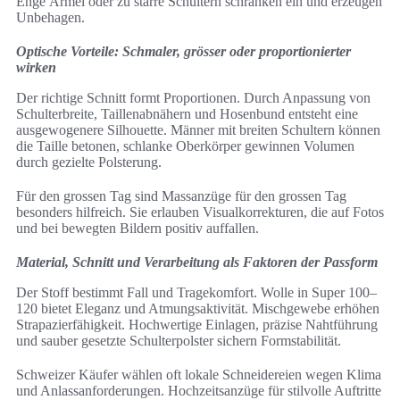
Enge Ärmel oder zu starre Schultern schränken ein und erzeugen
Unbehagen.
Optische Vorteile: Schmaler, grösser oder proportionierter
wirken
Der richtige Schnitt formt Proportionen. Durch Anpassung von
Schulterbreite, Taillenabnähern und Hosenbund entsteht eine
ausgewogenere Silhouette. Männer mit breiten Schultern können
die Taille betonen, schlanke Oberkörper gewinnen Volumen
durch gezielte Polsterung.
Für den grossen Tag sind Massanzüge für den grossen Tag
besonders hilfreich. Sie erlauben Visualkorrekturen, die auf Fotos
und bei bewegten Bildern positiv auffallen.
Material, Schnitt und Verarbeitung als Faktoren der Passform
Der Stoff bestimmt Fall und Tragekomfort. Wolle in Super 100–
120 bietet Eleganz und Atmungsaktivität. Mischgewebe erhöhen
Strapazierfähigkeit. Hochwertige Einlagen, präzise Nahtführung
und sauber gesetzte Schulterpolster sichern Formstabilität.
Schweizer Käufer wählen oft lokale Schneidereien wegen Klima
und Anlassanforderungen. Hochzeitsanzüge für stilvolle Auftritte