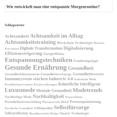
Wie entwickelt man eine entspannte Morgenroutine?
Schlagwörter
Achtsamkeit im Alltag
Achtsamkeit
Achtsamkeitstraining
Blockchain-Technologie
Burnout-
Digitalisierung
Digitale Transformation
Prävention
Effizienzsteigerung
Energieeffizienz
Entspannungstechniken
Ernährungstipps
Gesunde Ernährung
Gesundheit
Gesundheitswesen
Gesundheitsvorsorge
Gesundheitsbewusstsein
Immunsystem stärken
Industrie 4.0
Italienische Mode
Künstliche Intelligenz
Kryptowährungen
Krankheitsprävention
Luxusmode
Modetrends
Mentale Gesundheit
Nachhaltigkeit
Nachhaltige Mode
Naturerlebnis
Prozessoptimierung
Persönlichkeitsentwicklung
Platzsparende Möbel
Selbstfürsorge
Schlafqualität
Psychische Gesundheit
Selbstreflexion
Smarte Technologie
Skandinavisches Design