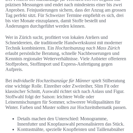
präzisen Messungen und endet nach mindestens einer bis zwei
Anproben. Feinjustierungen sichern, dass der Anzug am grossen
Tag perfekt sitzt. Für Schweizer Termine empfiehlt es sich, drei
bis vier Monate einzuplanen, damit Stoffe bestellt und
Änderungen durchgeführt werden können.
Wer in Zürich sucht, profitiert von lokalen Ateliers und
Schneidereien, die traditionelle Handwerkskunst mit moderner
Technik kombinieren. Ein
Hochzeitsanzug nach Mass Zürich
erlaubt persönliche Beratung, schnelle Nachbesserungen und
Kenntnis regionaler Wetterverhältnisse. Viele Anbieter offerieren
Stoffproben, Stoffimport und Express-Anfertigung gegen
Aufpreis.
Bei
individuelle Hochzeitsanzüge für Männer
spielt Stilberatung
eine wichtige Rolle. Einreiher oder Zweireiher, Slim Fit oder
klassischer Schnitt, Auswahl richtet sich nach Anlass und Figur.
Stoffwahl folgt der Saison: leichtere Wolle oder
Leinenmischungen für Sommer, schwerere Wollqualitäten für
Winter. Farben und Muster sollten zur Hochzeitsthematik passen.
Details machen den Unterschied: Monogramme,
Innenfutter und Knopfauswahl personalisieren das Stück.
Kontrastnähte, spezielle Knopfleisten und Taillenabnäher