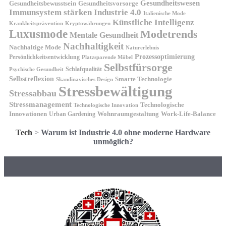
Gesundheitswesen
Gesundheitsvorsorge
Gesundheitsbewusstsein
Immunsystem stärken
Industrie 4.0
Italienische Mode
Künstliche Intelligenz
Kryptowährungen
Krankheitsprävention
Luxusmode
Modetrends
Mentale Gesundheit
Nachhaltigkeit
Nachhaltige Mode
Naturerlebnis
Prozessoptimierung
Persönlichkeitsentwicklung
Platzsparende Möbel
Selbstfürsorge
Schlafqualität
Psychische Gesundheit
Selbstreflexion
Smarte Technologie
Skandinavisches Design
Stressbewältigung
Stressabbau
Stressmanagement
Technologische
Technologische Innovation
Innovationen
Wohnraumgestaltung
Urban Gardening
Work-Life-Balance
Tech
>
Warum ist Industrie 4.0 ohne moderne Hardware
unmöglich?