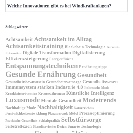
Welche Innovationen gibt es bei Windkraftanlagen?
Schlagwörter
Achtsamkeit im Alltag
Achtsamkeit
Achtsamkeitstraining
Blockchain-Technologie
Burnout-
Digitalisierung
Digitale Transformation
Prävention
Effizienzsteigerung
Energieeffizienz
Entspannungstechniken
Ernährungstipps
Gesunde Ernährung
Gesundheit
Gesundheitswesen
Gesundheitsvorsorge
Gesundheitsbewusstsein
Immunsystem stärken
Industrie 4.0
Italienische Mode
Künstliche Intelligenz
Kryptowährungen
Krankheitsprävention
Luxusmode
Modetrends
Mentale Gesundheit
Nachhaltigkeit
Nachhaltige Mode
Naturerlebnis
Prozessoptimierung
Persönlichkeitsentwicklung
Platzsparende Möbel
Selbstfürsorge
Schlafqualität
Psychische Gesundheit
Selbstreflexion
Smarte Technologie
Skandinavisches Design