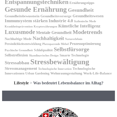
Entspannungstechniken
Ernährungstipps
Gesunde Ernährung
Gesundheit
Gesundheitswesen
Gesundheitsvorsorge
Gesundheitsbewusstsein
Immunsystem stärken
Industrie 4.0
Italienische Mode
Künstliche Intelligenz
Kryptowährungen
Krankheitsprävention
Luxusmode
Modetrends
Mentale Gesundheit
Nachhaltigkeit
Nachhaltige Mode
Naturerlebnis
Prozessoptimierung
Persönlichkeitsentwicklung
Platzsparende Möbel
Selbstfürsorge
Schlafqualität
Psychische Gesundheit
Selbstreflexion
Smarte Technologie
Skandinavisches Design
Stressbewältigung
Stressabbau
Stressmanagement
Technologische
Technologische Innovation
Innovationen
Wohnraumgestaltung
Urban Gardening
Work-Life-Balance
Lifestyle
>
Was bedeutet Lebensbalance im Alltag?