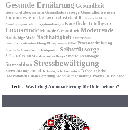
Gesunde Ernährung
Gesundheit
Gesundheitswesen
Gesundheitsvorsorge
Gesundheitsbewusstsein
Immunsystem stärken
Industrie 4.0
Italienische Mode
Künstliche Intelligenz
Kryptowährungen
Krankheitsprävention
Luxusmode
Modetrends
Mentale Gesundheit
Nachhaltigkeit
Nachhaltige Mode
Naturerlebnis
Prozessoptimierung
Persönlichkeitsentwicklung
Platzsparende Möbel
Selbstfürsorge
Schlafqualität
Psychische Gesundheit
Selbstreflexion
Smarte Technologie
Skandinavisches Design
Stressbewältigung
Stressabbau
Stressmanagement
Technologische
Technologische Innovation
Innovationen
Wohnraumgestaltung
Urban Gardening
Work-Life-Balance
Tech
>
Was bringt Automatisierung für Unternehmen?