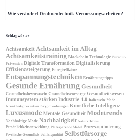
Wie verändert Drohnentechnik Vermessungsarbeiten?
Schlagwörter
Achtsamkeit im Alltag
Achtsamkeit
Achtsamkeitstraining
Blockchain-Technologie
Burnout-
Digitalisierung
Digitale Transformation
Prävention
Effizienzsteigerung
Energieeffizienz
Entspannungstechniken
Ernährungstipps
Gesunde Ernährung
Gesundheit
Gesundheitswesen
Gesundheitsvorsorge
Gesundheitsbewusstsein
Immunsystem stärken
Industrie 4.0
Italienische Mode
Künstliche Intelligenz
Kryptowährungen
Krankheitsprävention
Luxusmode
Modetrends
Mentale Gesundheit
Nachhaltigkeit
Nachhaltige Mode
Naturerlebnis
Prozessoptimierung
Persönlichkeitsentwicklung
Platzsparende Möbel
Selbstfürsorge
Schlafqualität
Psychische Gesundheit