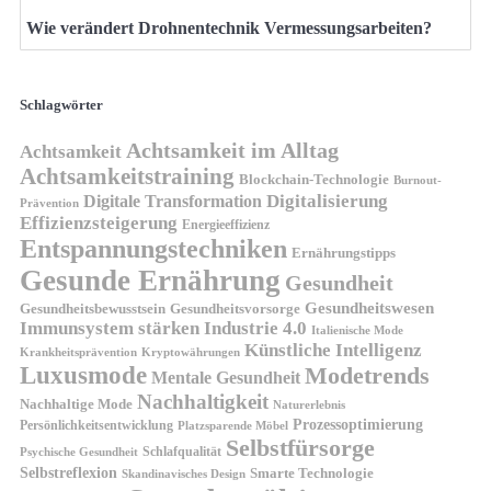
Wie verändert Drohnentechnik Vermessungsarbeiten?
Schlagwörter
Achtsamkeit im Alltag
Achtsamkeit
Achtsamkeitstraining
Blockchain-Technologie
Burnout-
Digitalisierung
Digitale Transformation
Prävention
Effizienzsteigerung
Energieeffizienz
Entspannungstechniken
Ernährungstipps
Gesunde Ernährung
Gesundheit
Gesundheitswesen
Gesundheitsvorsorge
Gesundheitsbewusstsein
Immunsystem stärken
Industrie 4.0
Italienische Mode
Künstliche Intelligenz
Kryptowährungen
Krankheitsprävention
Luxusmode
Modetrends
Mentale Gesundheit
Nachhaltigkeit
Nachhaltige Mode
Naturerlebnis
Prozessoptimierung
Persönlichkeitsentwicklung
Platzsparende Möbel
Selbstfürsorge
Schlafqualität
Psychische Gesundheit
Selbstreflexion
Smarte Technologie
Skandinavisches Design