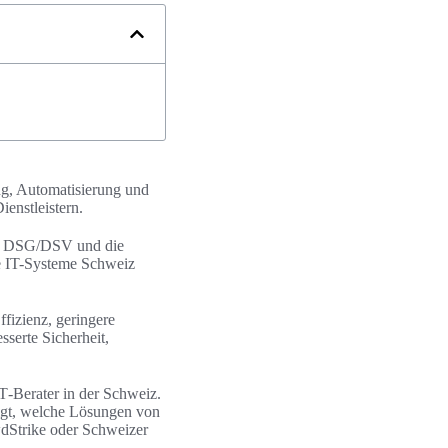
ng, Automatisierung und
enstleistern.
wie DSG/DSV und die
e IT-Systeme Schweiz
fizienz, geringere
serte Sicherheit,
IT‑Berater in der Schweiz.
igt, welche Lösungen von
dStrike oder Schweizer