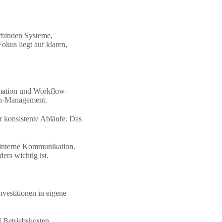
rbinden Systeme,
okus liegt auf klaren,
omation und Workflow-
in-Management.
konsistente Abläufe. Das
 interne Kommunikation.
ers wichtig ist.
vestitionen in eigene
 Betriebskosten.