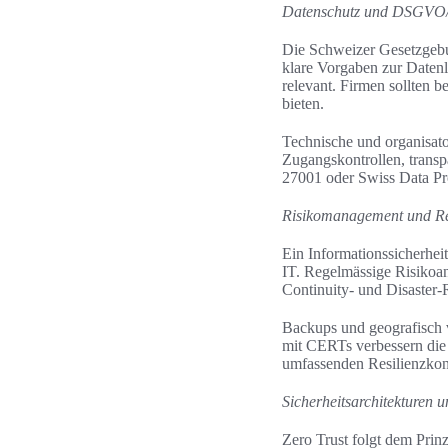
Datenschutz und DSGVO
Die Schweizer Gesetzgebu
klare Vorgaben zur Daten
relevant. Firmen sollten 
bieten.
Technische und organisato
Zugangskontrollen, transp
27001 oder Swiss Data Pr
Risikomanagement und Re
Ein Informationssicherhe
IT. Regelmässige Risikoan
Continuity- und Disaster
Backups und geografisch v
mit CERTs verbessern die 
umfassenden Resilienzkon
Sicherheitsarchitekturen u
Zero Trust folgt dem Prinz