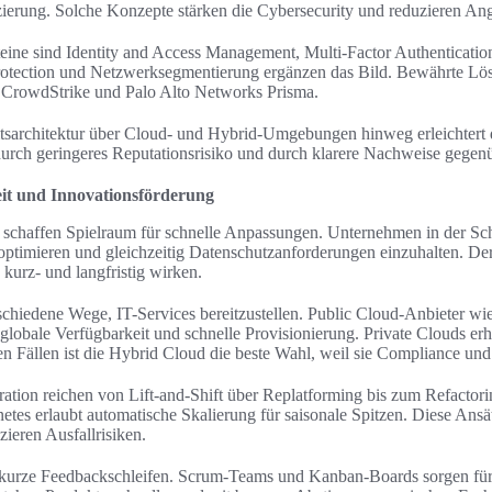
izierung. Solche Konzepte stärken die Cybersecurity und reduzieren Ang
eine sind Identity and Access Management, Multi-Factor Authenticatio
otection und Netzwerksegmentierung ergänzen das Bild. Bewährte 
, CrowdStrike und Palo Alto Networks Prisma.
eitsarchitektur über Cloud- und Hybrid-Umgebungen hinweg erleichtert
urch geringeres Reputationsrisiko und durch klarere Nachweise gegen
keit und Innovationsförderung
schaffen Spielraum für schnelle Anpassungen. Unternehmen in der Sc
optimieren und gleichzeitig Datenschutzanforderungen einzuhalten. Der
kurz- und langfristig wirken.
schiedene Wege, IT-Services bereitzustellen. Public Cloud-Anbieter w
globale Verfügbarkeit und schnelle Provisionierung. Private Clouds er
len Fällen ist die Hybrid Cloud die beste Wahl, weil sie Compliance un
tion reichen von Lift-and-Shift über Replatforming bis zum Refactori
etes erlaubt automatische Skalierung für saisonale Spitzen. Diese Ansä
zieren Ausfallrisiken.
kurze Feedbackschleifen. Scrum-Teams und Kanban-Boards sorgen für