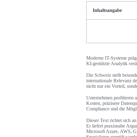
Inhaltsangabe
Moderne IT-Systeme prägen
KI-gestützte Analytik ver
Die Schweiz stellt beson
internationale Relevanz 
nicht nur ein Vorteil, son
Unternehmen profitieren a
Kosten, präzisere Datenqu
Compliance und die Möglic
Dieser Text richtet sich 
Er liefert praxisnahe Ar
Microsoft Azure, AWS, Go
Spezialisten geprüft werde