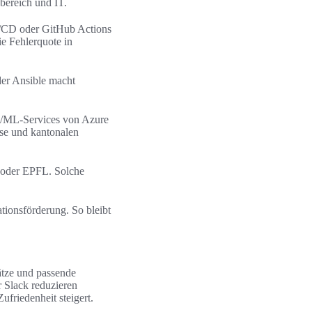
bereich und IT.
I/CD oder GitHub Actions
ie Fehlerquote in
der Ansible macht
AI/ML-Services von Azure
se und kantonalen
 oder EPFL. Solche
tionsförderung. So bleibt
ätze und passende
 Slack reduzieren
ufriedenheit steigert.