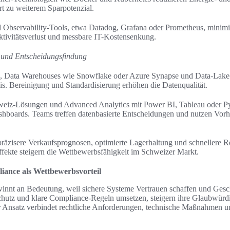
rt zu weiterem Sparpotenzial.
 Observability-Tools, etwa Datadog, Grafana oder Prometheus, minimie
uktivitätsverlust und messbare IT-Kostensenkung.
t und Entscheidungsfindung
 Data Warehouses wie Snowflake oder Azure Synapse und Data-Lake-A
sis. Bereinigung und Standardisierung erhöhen die Datenqualität.
hweiz-Lösungen und Advanced Analytics mit Power BI, Tableau oder 
ashboards. Teams treffen datenbasierte Entscheidungen und nutzen Vorh
äzisere Verkaufsprognosen, optimierte Lagerhaltung und schnellere Re
fekte steigern die Wettbewerbsfähigkeit im Schweizer Markt.
iance als Wettbewerbsvorteil
innt an Bedeutung, weil sichere Systeme Vertrauen schaffen und Gesc
hutz und klare Compliance-Regeln umsetzen, steigern ihre Glaubwürd
ter Ansatz verbindet rechtliche Anforderungen, technische Maßnahmen u