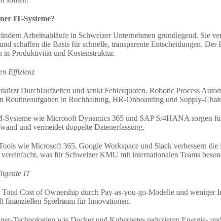
rner IT-Systeme?
ndern Arbeitsabläufe in Schweizer Unternehmen grundlegend. Sie ve
nd schaffen die Basis für schnelle, transparente Entscheidungen. Der F
in Produktivität und Kostenstruktur.
en Effizienz
erkürzt Durchlaufzeiten und senkt Fehlerquoten. Robotic Process Aut
ren Routineaufgaben in Buchhaltung, HR-Onboarding und Supply-Cha
M-Systeme wie Microsoft Dynamics 365 und SAP S/4HANA sorgen für 
wand und vermeidet doppelte Datenerfassung.
 Tools wie Microsoft 365, Google Workspace und Slack verbessern die
 vereinfacht, was für Schweizer KMU mit internationalen Teams besond
ligente IT
 Total Cost of Ownership durch Pay-as-you-go-Modelle und weniger In
t finanziellen Spielraum für Innovationen.
iner-Technologien wie Docker und Kubernetes reduzieren Energie- und