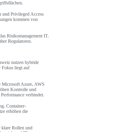
riffsflächen.
n und Privileged Access
Lösungen kommen von
 das Risikomanagement IT.
über Regulatoren.
hweiz nutzen hybride
 Fokus liegt auf
ie Microsoft Azure, AWS
höhen Kontrolle und
d Performance verbindet.
ng. Container-
tze erhöhen die
 klare Rollen und