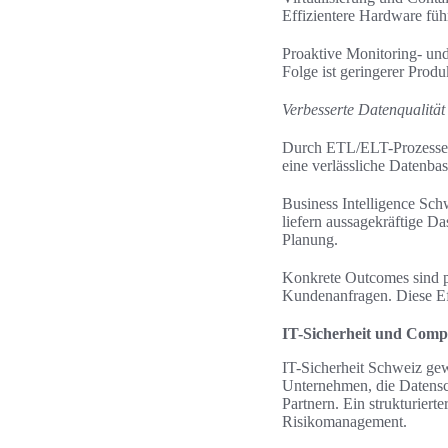
Effizientere Hardware füh
Proaktive Monitoring- und
Folge ist geringerer Prod
Verbesserte Datenqualitä
Durch ETL/ELT-Prozesse,
eine verlässliche Datenba
Business Intelligence Sc
liefern aussagekräftige D
Planung.
Konkrete Outcomes sind pr
Kundenanfragen. Diese Ef
IT-Sicherheit und Compl
IT-Sicherheit Schweiz gew
Unternehmen, die Datensc
Partnern. Ein strukturier
Risikomanagement.