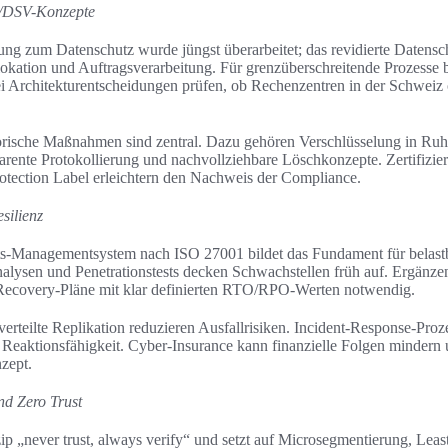
/DSV-Konzepte
ng zum Datenschutz wurde jüngst überarbeitet; das revidierte Datensc
lokation und Auftragsverarbeitung. Für grenzüberschreitende Prozess
bei Architekturentscheidungen prüfen, ob Rechenzentren in der Schweiz 
rische Maßnahmen sind zentral. Dazu gehören Verschlüsselung in Ruhe 
arente Protokollierung und nachvollziehbare Löschkonzepte. Zertifizie
otection Label erleichtern den Nachweis der Compliance.
silienz
its-Managementsystem nach ISO 27001 bildet das Fundament für belas
alysen und Penetrationstests decken Schwachstellen früh auf. Ergänze
-Recovery-Pläne mit klar definierten RTO/RPO-Werten notwendig.
erteilte Replikation reduzieren Ausfallrisiken. Incident-Response-Pro
Reaktionsfähigkeit. Cyber-Insurance kann finanzielle Folgen mindern
zept.
nd Zero Trust
ip „never trust, always verify“ und setzt auf Microsegmentierung, Leas