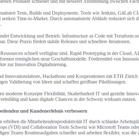
entstehen Produkte schneller und mit besserer Abstimmung zwischen Fach
matisiert Tests, Builds und Deployments. Tools wie Jenkins, GitLab C
d senken Time-to-Market. Durch automatisierte Abläufe reduziert sich d
.
det Entwicklung und Betrieb. Infrastructure as Code mit Terraform o
 Diese Praxis fördert stabile Releases und schnellere Iterationen.
 Ressourcen schnell verfügbar sind. Rapid Prototyping in der Cloud, 
tformen ermöglichen neue Geschäftsmodelle. Fördermittel von Innosuis
te zur Innovation Digitalisierung.
nd Innovationslabore, Hackathons und Kooperationen mit ETH Zürich
igen Validierung von Ideen und schaffen greifbare Pilotlösungen.
en moderne Konzepte Flexibilität, Skalierbarkeit IT und gezielte Innova
rbsfähig und kann digitale Chancen in der Schweiz wirksam nutzen.
beitenden und Kundenerlebnis verbessern
n erhöhen die Mitarbeitendenproduktivität IT durch schlanke Arbeitspl
ktops (VDI) und Collaboration Tools Schweiz wie Microsoft Teams oder
igen Teams Routineaufgaben schneller und arbeiten flexibler, was die Z