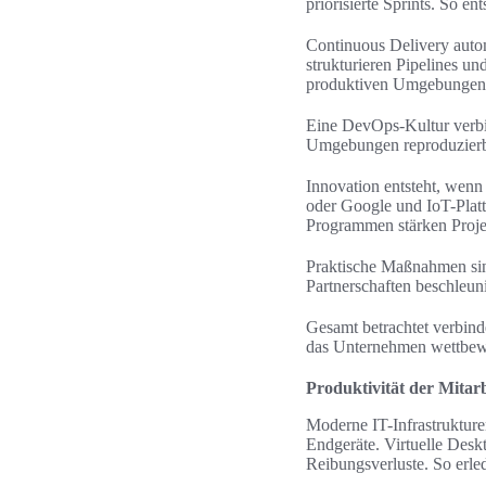
priorisierte Sprints. So 
Continuous Delivery auto
strukturieren Pipelines un
produktiven Umgebungen
Eine DevOps-Kultur verbin
Umgebungen reproduzierbar.
Innovation entsteht, wenn
oder Google und IoT-Plat
Programmen stärken Projek
Praktische Maßnahmen si
Partnerschaften beschleun
Gesamt betrachtet verbind
das Unternehmen wettbewe
Produktivität der Mitar
Moderne IT-Infrastrukture
Endgeräte. Virtuelle Des
Reibungsverluste. So erled