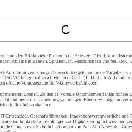
 heute den Erfolg vieler Firmen in der Schweiz. Cloud, Virtualisieru
ändern Abläufe in Banken, Spitälern, im Maschinenbau und bei KMU‑Di
dere Anforderungen: strenge Datenschutzregeln, nationale Vorgaben 
der DSGVO bei grenzüberschreitendem Geschäft. Deshalb sind modern
dern oft eine Voraussetzung für Wettbewerbsfähigkeit.
uf mehreren Ebenen. Zu den IT-Vorteile Unternehmen zählen höhere Ef
alität und bessere Entscheidungsgrundlagen. Ebenso wichtig sind verbes
hkeit, flexibel zu skalieren.
an IT-Entscheider, Geschäftsführungen, Innovationsverantwortliche und 
gumente und konkrete Empfehlungen zur Digitalisierung Schweiz und ze
ogle Cloud sowie Sicherheitslösungen von Palo Alto Networks, Crow
n sollten.