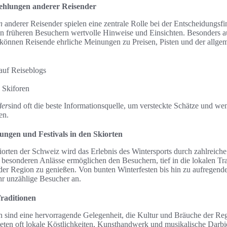
hlungen anderer Reisender
n
anderer Reisender spielen eine zentrale Rolle bei der Entscheidungsf
n früheren Besuchern wertvolle Hinweise und Einsichten. Besonders au
können Reisende ehrliche Meinungen zu Preisen, Pisten und der allge
auf Reiseblogs
 Skiforen
der
sind oft die beste Informationsquelle, um versteckte Schätze und we
en.
ungen und Festivals in den Skiorten
rten der Schweiz wird das Erlebnis des Wintersports durch zahlreiche
se besonderen Anlässe ermöglichen den Besuchern, tief in die lokalen Tr
 der Region zu genießen. Von bunten Winterfesten bis hin zu aufregende
ahr unzählige Besucher an.
Traditionen
en sind eine hervorragende Gelegenheit, die Kultur und Bräuche der R
ieten oft lokale Köstlichkeiten, Kunsthandwerk und musikalische Dar