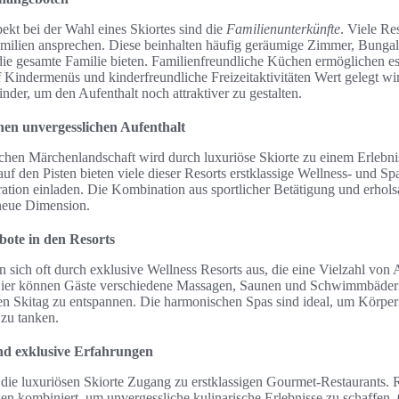
ekt bei der Wahl eines Skiortes sind die
Familienunterkünfte
. Viele Re
amilien ansprechen. Diese beinhalten häufig geräumige Zimmer, Bunga
 die gesamte Familie bieten. Familienfreundliche Küchen ermöglichen es
 Kindermenüs und kinderfreundliche Freizeitaktivitäten Wert gelegt wir
der, um den Aufenthalt noch attraktiver zu gestalten.
inen unvergesslichen Aufenthalt
ichen Märchenlandschaft wird durch luxuriöse Skiorte zu einem Erlebni
f den Pisten bieten viele dieser Resorts erstklassige Wellness- und Sp
tion einladen. Die Kombination aus sportlicher Betätigung und erhol
neue Dimension.
ote in den Resorts
n sich oft durch exklusive Wellness Resorts aus, die eine Vielzahl v
Hier können Gäste verschiedene Massagen, Saunen und Schwimmbäder
n Skitag zu entspannen. Die harmonischen Spas sind ideal, um Körper 
zu tanken.
d exklusive Erfahrungen
die luxuriösen Skiorte Zugang zu erstklassigen Gourmet-Restaurants.
en kombiniert, um unvergessliche kulinarische Erlebnisse zu schaffen. 