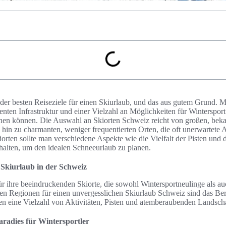
s der besten Reiseziele für einen Skiurlaub, und das aus gutem Grund.
enten Infrastruktur und einer Vielzahl an Möglichkeiten für Wintersport
chen können. Die Auswahl an Skiorten Schweiz reicht von großen, bek
 hin zu charmanten, weniger frequentierten Orten, die oft unerwartete 
orten sollte man verschiedene Aspekte wie die Vielfalt der Pisten und 
halten, um den idealen Schneeurlaub zu planen.
 Skiurlaub in der Schweiz
ür ihre beeindruckenden Skiorte, die sowohl Wintersportneulinge als au
ten Regionen für einen unvergesslichen Skiurlaub Schweiz sind das Be
ten eine Vielzahl von Aktivitäten, Pisten und atemberaubenden Landsch
radies für Wintersportler