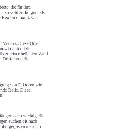
iete, die für ihre
cht sowohl Anfängern als
ie Region umgibt, was
d Verbier. Diese Orte
 Snowboarder. Die
is zu einer beliebten Wahl
en Dörfer und die
tigung von Faktoren wie
ende Rolle. Diese
n.
nfängerpisten wichtig, die
egen suchen oft nach
nfängerpisten als auch