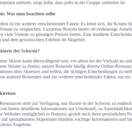
npisten anbietet, sorgt dafür, dass jeder in der Gruppe zufrieden ist.
nis: Was man beachten sollte
ltnis
ist ein weiterer entscheidender Faktor. Es lohnt sich, die Kosten f
oraus zu vergleichen. Luxuriöse Resorts bieten oft erstklassige Anne
 viele Vorteile zu günstigen Preisen bieten. Eine fundierte Entscheidu
n und dem gewünschten Erlebnis im Skigebiet.
kiorte der Schweiz?
ten Skiorts kann überwältigend sein, vor allem bei der Vielzahl an onl
ten Skiorte zu finden, nutzen Reisende häufig diverse Online-Ressourc
tionen über Skireisen und helfen, die richtigen Entscheidungen zu tre
on anderen Reisenden sind ein weiterer entscheidender Faktor, um ein f
kireisen
Ressourcen steht zur Verfügung, um Skiorte in der Schweiz zu entdeck
om bieten detaillierte Informationen zur Unterkunft, zu Annehmlichkei
se Websites ermöglichen es Nutzern, gezielt nach ihren persönlichen P
e
auf spezialisierten Skiportalen bündeln wichtige Informationen und bi
iedener Angebote.