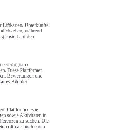
ür Liftkarten, Unterkünfte
hmlichkeiten, während
ng basiert auf den
ine verfügbaren
en. Diese Plattformen
ffen. Bewertungen und
aires Bild der
en. Plattformen wie
ten sowie Aktivitäten in
räferenzen zu suchen. Die
eten oftmals auch einen