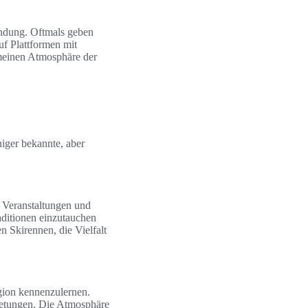
indung. Oftmals geben
f Plattformen mit
meinen Atmosphäre der
niger bekannte, aber
 Veranstaltungen und
aditionen einzutauchen
n Skirennen, die Vielfalt
egion kennenzulernen.
bietungen. Die Atmosphäre