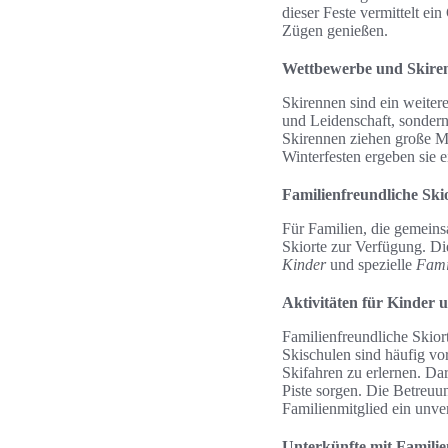
dieser Feste vermittelt ei
Zügen genießen.
Wettbewerbe und Skire
Skirennen sind ein weiter
und Leidenschaft, sondern
Skirennen ziehen große M
Winterfesten ergeben sie e
Familienfreundliche Ski
Für Familien, die gemeins
Skiorte zur Verfügung. Die
Kinder
und spezielle
Fami
Aktivitäten für Kinder 
Familienfreundliche Skior
Skischulen sind häufig vo
Skifahren zu erlernen. Da
Piste sorgen. Die Betreuun
Familienmitglied ein unver
Unterkünfte mit Famili