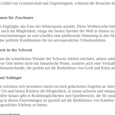
n Gefühl von Gemeinschaft und Zugehörigkeit, während die Besucher die 
nnen für Zuschauer
es Highlight, das Fans des Wintersports anzieht. Diese Wettbewerbe bie
 auch die Möglichkeit, einige der besten Sportler der Welt in Aktion z
enschenmengen an und schaffen eine jubilierende Stimmung in den S
ine perfekte Kombination für ein unvergessliches Urlaubserlebnis.
orte in der Schweiz
am die winterlichen Wunder der Schweiz erleben möchten, stehen zahlr
se Orte bieten nicht nur fantastische Pisten, sondern auch eine Vielza
lienunterkünfte
, die perfekt auf die Bedürfnisse von Groß und Klein a
und Anfänger
te zeichnen sich besonders durch ein breit gefächertes Angebot an
Aktiv
r Ort und bieten Kindern die Möglichkeit, in einem sicheren und entsp
rüber hinaus gibt es Rodelmöglichkeiten und Spielbereiche, die für zus
g in diesen Einrichtungen ist speziell auf die Bedürfnisse von Kindern
gessliches Erlebnis zu bieten.
enangeboten