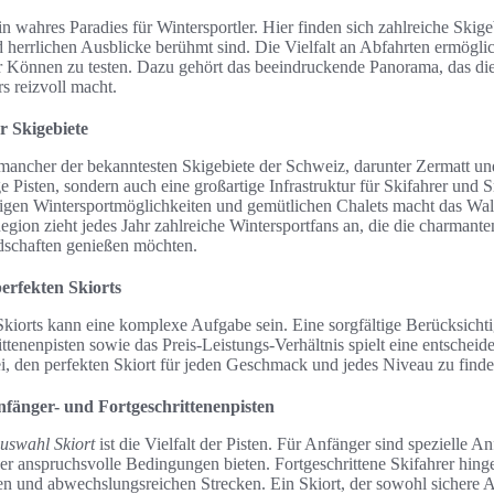
n wahres Paradies für Wintersportler. Hier finden sich zahlreiche Skigeb
 herrlichen Ausblicke berühmt sind. Die Vielfalt an Abfahrten ermögli
hr Können zu testen. Dazu gehört das beeindruckende Panorama, das d
s reizvoll macht.
r Skigebiete
 mancher der bekanntesten Skigebiete der Schweiz, darunter Zermatt un
ige Pisten, sondern auch eine großartige Infrastruktur für Skifahrer und
igen Wintersportmöglichkeiten und gemütlichen Chalets macht das Wall
egion zieht jedes Jahr zahlreiche Wintersportfans an, die die charmant
schaften genießen möchten.
erfekten Skiorts
kiorts kann eine komplexe Aufgabe sein. Eine sorgfältige Berücksich
tenenpisten sowie das Preis-Leistungs-Verhältnis spielt eine entscheid
, den perfekten Skiort für jeden Geschmack und jedes Niveau zu finde
fänger- und Fortgeschrittenenpisten
uswahl Skiort
ist die Vielfalt der Pisten. Für Anfänger sind spezielle A
er anspruchsvolle Bedingungen bieten. Fortgeschrittene Skifahrer hing
n und abwechslungsreichen Strecken. Ein Skiort, der sowohl sichere A