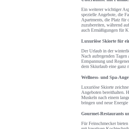
Ein weiterer wichtiger Asp
spezielle Angebote, die F
Apartments, die Platz für
zuzubereiten, während auf
auch Ermäßigungen für Kin
Luxuriöse Skiorte für e
Der Urlaub in der winterl
Nach aufregenden Tagen au
Entspannung und Regenera
dem Skiurlaub eine ganz 
Wellness- und Spa-Angeb
Luxuriöse Skiorte zeichne
Angeboten bereithalten. 
Muskeln nach einem lange
bringen und neue Energie 
Gourmet-Restaurants un
Für Feinschmecker bieten 
mit kreativen Kochtechnik