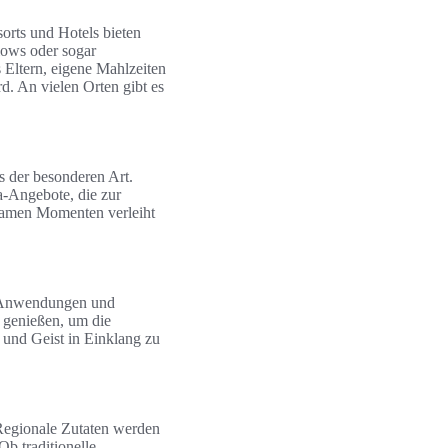
sorts und Hotels bieten
lows oder sogar
 Eltern, eigene Mahlzeiten
d. An vielen Orten gibt es
s der besonderen Art.
a-Angebote, die zur
samen Momenten verleiht
on Anwendungen und
 genießen, um die
und Geist in Einklang zu
 Regionale Zutaten werden
Ob traditionelle