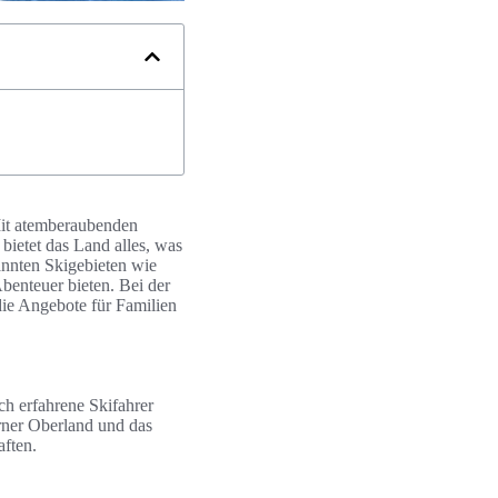
 Mit atemberaubenden
 bietet das Land alles, was
annten Skigebieten wie
Abenteuer bieten. Bei der
die Angebote für Familien
ch erfahrene Skifahrer
rner Oberland und das
aften.