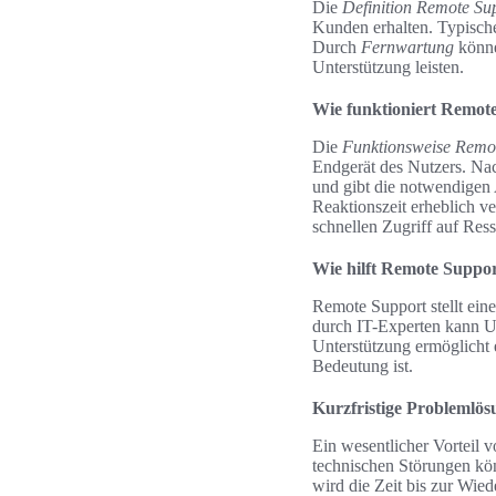
Die
Definition Remote Su
Kunden erhalten. Typisc
Durch
Fernwartung
könne
Unterstützung leisten.
Wie funktioniert Remot
Die
Funktionsweise Remo
Endgerät des Nutzers. Na
und gibt die notwendigen 
Reaktionszeit erheblich v
schnellen Zugriff auf Res
Wie hilft Remote Suppor
Remote Support stellt ein
durch IT-Experten kann Un
Unterstützung ermöglicht 
Bedeutung ist.
Kurzfristige Problemlö
Ein wesentlicher Vorteil 
technischen Störungen kön
wird die Zeit bis zur Wie