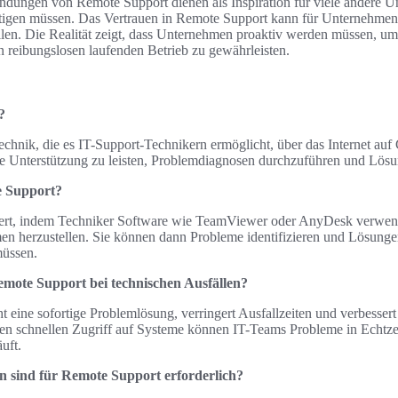
dungen von Remote Support dienen als Inspiration für viele andere U
igen müssen. Das Vertrauen in Remote Support kann für Unternehmen
llen. Die Realität zeigt, dass Unternehmen proaktiv werden müssen, um 
n reibungslosen laufenden Betrieb zu gewährleisten.
?
echnik, die es IT-Support-Technikern ermöglicht, über das Internet a
he Unterstützung zu leisten, Problemdiagnosen durchzuführen und Lösu
e Support?
iert, indem Techniker Software wie TeamViewer oder AnyDesk verwen
en herzustellen. Sie können dann Probleme identifizieren und Lösung
müssen.
Remote Support bei technischen Ausfällen?
 eine sofortige Problemlösung, verringert Ausfallzeiten und verbessert 
den schnellen Zugriff auf Systeme können IT-Teams Probleme in Echtz
uft.
 sind für Remote Support erforderlich?