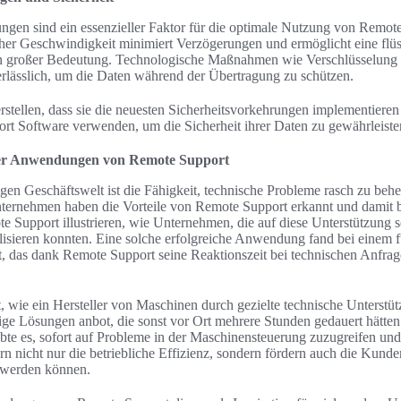
gen sind ein essenzieller Faktor für die optimale Nutzung von Remote 
her Geschwindigkeit minimiert Verzögerungen und ermöglicht eine flüs
 von großer Bedeutung. Technologische Maßnahmen wie Verschlüsselung
erlässlich, um die Daten während der Übertragung zu schützen.
rstellen, dass sie die neuesten Sicherheitsvorkehrungen implementiere
ort Software verwenden, um die Sicherheit ihrer Daten zu gewährleiste
icher Anwendungen von Remote Support
bigen Geschäftswelt ist die Fähigkeit, technische Probleme rasch zu beh
ternehmen haben die Vorteile von Remote Support erkannt und damit 
ote Support illustrieren, wie Unternehmen, die auf diese Unterstützung se
lisieren konnten. Eine solche erfolgreiche Anwendung fand bei einem 
t, das dank Remote Support seine Reaktionszeit bei technischen Anfra
t, wie ein Hersteller von Maschinen durch gezielte technische Unterstü
tige Lösungen anbot, die sonst vor Ort mehrere Stunden gedauert hätte
te es, sofort auf Probleme in der Maschinensteuerung zuzugreifen und
 nicht nur die betriebliche Effizienz, sondern fördern auch die Kunde
t werden können.