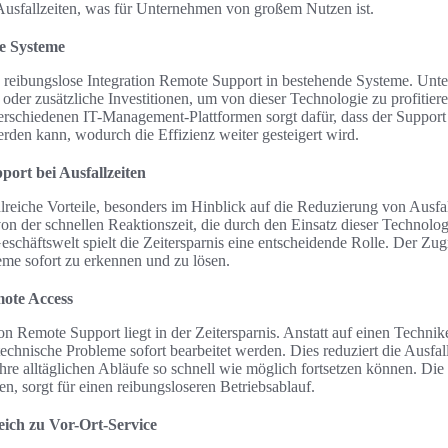
Ausfallzeiten, was für Unternehmen von großem Nutzen ist.
de Systeme
ie reibungslose Integration Remote Support in bestehende Systeme. Un
er zusätzliche Investitionen, um von dieser Technologie zu profitiere
rschiedenen IT-Management-Plattformen sorgt dafür, dass der Support 
erden kann, wodurch die Effizienz weiter gesteigert wird.
port bei Ausfallzeiten
lreiche Vorteile, besonders im Hinblick auf die Reduzierung von Ausfal
on der schnellen Reaktionszeit, die durch den Einsatz dieser Technolog
eschäftswelt spielt die Zeitersparnis eine entscheidende Rolle. Der Zug
leme sofort zu erkennen und zu lösen.
mote Access
on Remote Support liegt in der Zeitersparnis. Anstatt auf einen Technik
chnische Probleme sofort bearbeitet werden. Dies reduziert die Ausfall
hre alltäglichen Abläufe so schnell wie möglich fortsetzen können. Die
n, sorgt für einen reibungsloseren Betriebsablauf.
eich zu Vor-Ort-Service