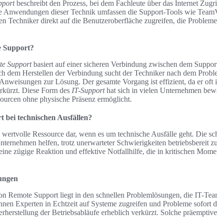
pport
beschreibt den Prozess, bei dem Fachleute über das Internet Zugri
he Anwendungen dieser Technik umfassen die Support-Tools wie Tea
n Techniker direkt auf die Benutzeroberfläche zugreifen, die Probleme
e Support?
te Support
basiert auf einer sicheren Verbindung zwischen dem Suppo
ch dem Herstellen der Verbindung sucht der Techniker nach dem Probl
Anweisungen zur Lösung. Der gesamte Vorgang ist effizient, da er oft in
erkürzt. Diese Form des
IT-Support
hat sich in vielen Unternehmen bewä
sourcen ohne physische Präsenz ermöglicht.
t bei technischen Ausfällen?
e wertvolle Ressource dar, wenn es um technische Ausfälle geht. Die s
ternehmen helfen, trotz unerwarteter Schwierigkeiten betriebsbereit zu
eine zügige Reaktion und effektive Notfallhilfe, die in kritischen Mom
sungen
von Remote Support liegt in den schnellen Problemlösungen, die IT-Tea
nen Experten in Echtzeit auf Systeme zugreifen und Probleme sofort d
derherstellung der Betriebsabläufe erheblich verkürzt. Solche präempt