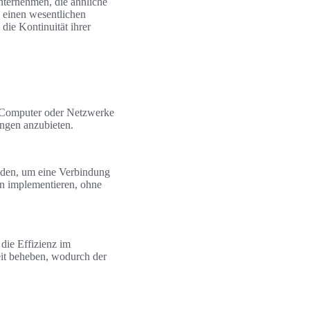
nternehmen, die ähnliche
 einen wesentlichen
die Kontinuität ihrer
uf Computer oder Netzwerke
ngen anzubieten.
den, um eine Verbindung
en implementieren, ohne
die Effizienz im
eit beheben, wodurch der