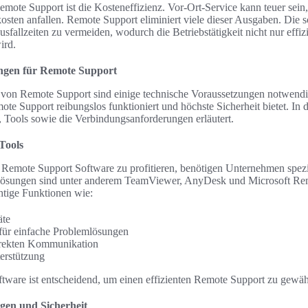
emote Support ist die Kosteneffizienz. Vor-Ort-Service kann teuer sein,
osten anfallen. Remote Support eliminiert viele dieser Ausgaben. Die 
usfallzeiten zu vermeiden, wodurch die Betriebstätigkeit nicht nur effiz
ird.
ngen für Remote Support
g von Remote Support sind einige technische Voraussetzungen notwend
ote Support reibungslos funktioniert und höchste Sicherheit bietet. In
e, Tools sowie die Verbindungsanforderungen erläutert.
Tools
 Remote Support Software zu profitieren, benötigen Unternehmen spez
elösungen sind unter anderem TeamViewer, AnyDesk und Microsoft Re
tige Funktionen wie:
äte
 für einfache Problemlösungen
irekten Kommunikation
erstützung
ftware ist entscheidend, um einen effizienten Remote Support zu gewähr
en und Sicherheit