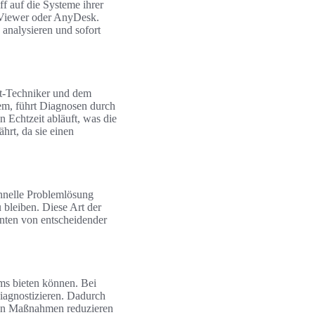
ff auf die Systeme ihrer
mViewer oder AnyDesk.
 analysieren und sofort
rt-Techniker und dem
em, führt Diagnosen durch
 Echtzeit abläuft, was die
hrt, da sie einen
chnelle Problemlösung
 bleiben. Diese Art der
enten von entscheidender
ms bieten können. Bei
iagnostizieren. Dadurch
iven Maßnahmen reduzieren