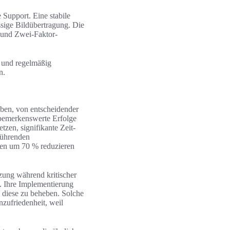
Support. Eine stabile
sige Bildübertragung. Die
 und Zwei-Faktor-
n und regelmäßig
n.
eben, von entscheidender
bemerkenswerte Erfolge
tzen, signifikante Zeit-
führenden
gen um 70 % reduzieren
tzung während kritischer
n. Ihre Implementierung
 diese zu beheben. Solche
nzufriedenheit, weil