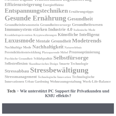
Effizienzsteigerung
Energieeffizienz
Entspannungstechniken
Ernährungstipps
Gesunde Ernährung
Gesundheit
Gesundheitswesen
Gesundheitsvorsorge
Gesundheitsbewusstsein
Immunsystem stärken
Industrie 4.0
Italienische Mode
Künstliche Intelligenz
Kryptowährungen
Krankheitsprävention
Luxusmode
Modetrends
Mentale Gesundheit
Nachhaltigkeit
Nachhaltige Mode
Naturerlebnis
Prozessoptimierung
Persönlichkeitsentwicklung
Platzsparende Möbel
Selbstfürsorge
Schlafqualität
Psychische Gesundheit
Selbstreflexion
Smarte Technologie
Skandinavisches Design
Stressbewältigung
Stressabbau
Stressmanagement
Technologische
Technologische Innovation
Innovationen
Wohnraumgestaltung
Urban Gardening
Work-Life-Balance
Tech
>
Wie unterstützt PC Support für Privatkunden und
KMU effektiv?