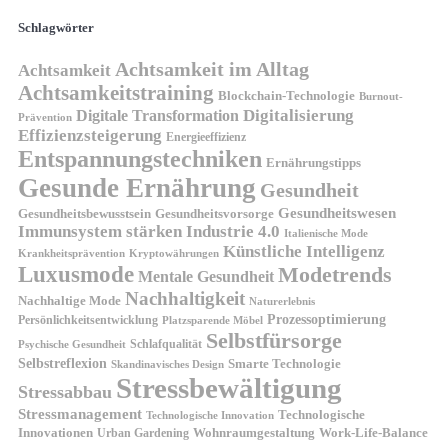
Schlagwörter
Achtsamkeit im Alltag
Achtsamkeit
Achtsamkeitstraining
Blockchain-Technologie
Burnout-
Digitalisierung
Digitale Transformation
Prävention
Effizienzsteigerung
Energieeffizienz
Entspannungstechniken
Ernährungstipps
Gesunde Ernährung
Gesundheit
Gesundheitswesen
Gesundheitsvorsorge
Gesundheitsbewusstsein
Immunsystem stärken
Industrie 4.0
Italienische Mode
Künstliche Intelligenz
Kryptowährungen
Krankheitsprävention
Luxusmode
Modetrends
Mentale Gesundheit
Nachhaltigkeit
Nachhaltige Mode
Naturerlebnis
Prozessoptimierung
Persönlichkeitsentwicklung
Platzsparende Möbel
Selbstfürsorge
Schlafqualität
Psychische Gesundheit
Selbstreflexion
Smarte Technologie
Skandinavisches Design
Stressbewältigung
Stressabbau
Stressmanagement
Technologische
Technologische Innovation
Innovationen
Wohnraumgestaltung
Urban Gardening
Work-Life-Balance