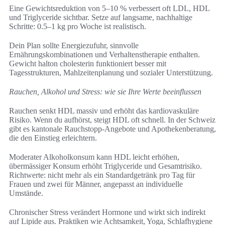
Eine Gewichtsreduktion von 5–10 % verbessert oft LDL, HDL
und Triglyceride sichtbar. Setze auf langsame, nachhaltige
Schritte: 0.5–1 kg pro Woche ist realistisch.
Dein Plan sollte Energiezufuhr, sinnvolle
Ernährungskombinationen und Verhaltenstherapie enthalten.
Gewicht halton cholesterin funktioniert besser mit
Tagesstrukturen, Mahlzeitenplanung und sozialer Unterstützung.
Rauchen, Alkohol und Stress: wie sie Ihre Werte beeinflussen
Rauchen senkt HDL massiv und erhöht das kardiovaskuläre
Risiko. Wenn du aufhörst, steigt HDL oft schnell. In der Schweiz
gibt es kantonale Rauchstopp‑Angebote und Apothekenberatung,
die den Einstieg erleichtern.
Moderater Alkoholkonsum kann HDL leicht erhöhen,
übermässiger Konsum erhöht Triglyceride und Gesamtrisiko.
Richtwerte: nicht mehr als ein Standardgetränk pro Tag für
Frauen und zwei für Männer, angepasst an individuelle
Umstände.
Chronischer Stress verändert Hormone und wirkt sich indirekt
auf Lipide aus. Praktiken wie Achtsamkeit, Yoga, Schlafhygiene