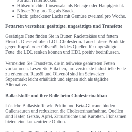
Portion Haferflocken.
Hülsenfrüchte: Linsensalat als Beilage oder Hauptgericht.
Nüsse: 30 g pro Tag als Snack.
Fisch: gebackener Lachs mit Gemüse zweimal pro Woche.
Fettarten verstehen: gesättigte, ungesättigte und Transfette
Gesättigte Fette finden Sie in Butter, Raclettekäse und fettem
Fleisch. Diese erhöhen LDL‑Cholesterin. Tausch diese Produkte
gegen Rapsöl oder Olivenöl, beides Quellen für ungesättigte
Fette, die LDL senken können und HDL positiv beeinflussen.
Vermeiden Sie Transfette, die in teilweise gehärteten Fetten
vorkommen. Lesen Sie Etiketten, um versteckte industrielle Fette
zu erkennen. Rapsöl und Olivenöl sind im Schweizer
Supermarkt leicht erhältlich und eignen sich als tägliche
Alternative.
Ballaststoffe und ihre Rolle beim Cholesterinabbau
Lösliche Ballaststoffe wie Pektin und Beta‑Glucane binden
Gallensäuren und reduzieren die Cholesterinaufnahme. Quellen
sind Hafer, Gerste, Äpfel, Zitrusfrüchte und Karotten. Flohsamen
bieten eine konzentrierte Option.