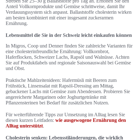
Streben Sie 25–30 g Ballaststoffe pro Tag an. Erhöhen Sie den
Anteil Vollkornprodukte und Gemüse schrittweise, damit Ihr
Verdauungssystem sich anpasst. Ballaststoffe cholesterin wirken
am besten kombiniert mit einer insgesamt zuckerarmen
Ernährung.
Lebensmittel die Sie in der Schweiz leicht einkaufen können
In Migros, Coop und Denner finden Sie zahlreiche Varianten für
eine cholesterinfreundliche Ernährung: Vollkornbrot,
Haferflocken, Schweizer Lachs, Rapsöl und Walnüsse. Achten
Sie auf Produktlabels und regionale Saisonauswahl bei Gemüse
und Obst.
Praktische Mahlzeitenideen: Hafermüsli mit Beeren zum
Frühstück, Linsensalat mit Rapsöl‑Dressing am Mittag,
gebackener Lachs mit Gemüse zum Abendessen. Probieren Sie
angereicherte Margarinen oder Joghurtgetränke mit
Pflanzensterinen bei Bedarf für zusätzlichen Nutzen.
Für weiterführende Tipps zur Umsetzung im Alltag lesen Sie
diesen kurzen Leitfaden:
wie ausgewogene Ernährung den
Alltag unterstützt
.
Cholesterin senken: Lebensstiländerungen, die wirklich