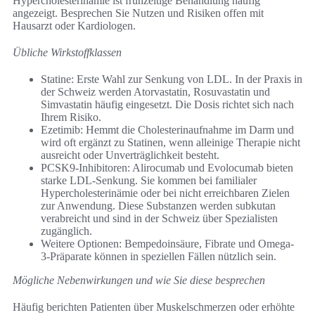
Hypercholesterinämie ist frühzeitige Behandlung häufig
angezeigt. Besprechen Sie Nutzen und Risiken offen mit
Hausarzt oder Kardiologen.
Übliche Wirkstoffklassen
Statine: Erste Wahl zur Senkung von LDL. In der Praxis in
der Schweiz werden Atorvastatin, Rosuvastatin und
Simvastatin häufig eingesetzt. Die Dosis richtet sich nach
Ihrem Risiko.
Ezetimib: Hemmt die Cholesterinaufnahme im Darm und
wird oft ergänzt zu Statinen, wenn alleinige Therapie nicht
ausreicht oder Unverträglichkeit besteht.
PCSK9-Inhibitoren: Alirocumab und Evolocumab bieten
starke LDL-Senkung. Sie kommen bei familialer
Hypercholesterinämie oder bei nicht erreichbaren Zielen
zur Anwendung. Diese Substanzen werden subkutan
verabreicht und sind in der Schweiz über Spezialisten
zugänglich.
Weitere Optionen: Bempedoinsäure, Fibrate und Omega-
3‑Präparate können in speziellen Fällen nützlich sein.
Mögliche Nebenwirkungen und wie Sie diese besprechen
Häufig berichten Patienten über Muskelschmerzen oder erhöhte