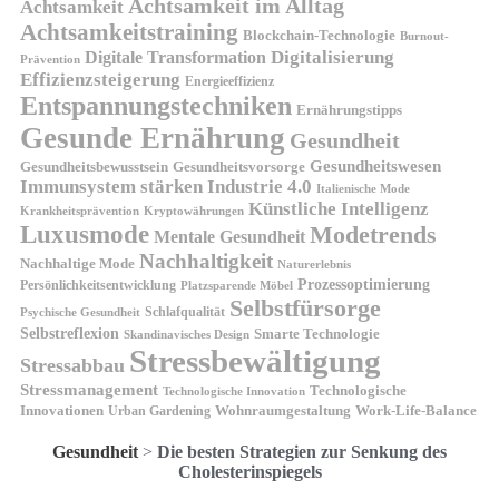
Achtsamkeit im Alltag
Achtsamkeit
Achtsamkeitstraining
Blockchain-Technologie
Burnout-
Digitalisierung
Digitale Transformation
Prävention
Effizienzsteigerung
Energieeffizienz
Entspannungstechniken
Ernährungstipps
Gesunde Ernährung
Gesundheit
Gesundheitswesen
Gesundheitsvorsorge
Gesundheitsbewusstsein
Immunsystem stärken
Industrie 4.0
Italienische Mode
Künstliche Intelligenz
Kryptowährungen
Krankheitsprävention
Luxusmode
Modetrends
Mentale Gesundheit
Nachhaltigkeit
Nachhaltige Mode
Naturerlebnis
Prozessoptimierung
Persönlichkeitsentwicklung
Platzsparende Möbel
Selbstfürsorge
Schlafqualität
Psychische Gesundheit
Selbstreflexion
Smarte Technologie
Skandinavisches Design
Stressbewältigung
Stressabbau
Stressmanagement
Technologische
Technologische Innovation
Innovationen
Wohnraumgestaltung
Urban Gardening
Work-Life-Balance
Gesundheit
>
Die besten Strategien zur Senkung des
Cholesterinspiegels