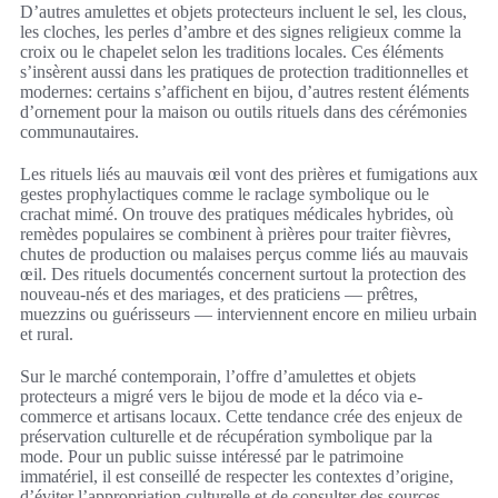
D’autres amulettes et objets protecteurs incluent le sel, les clous,
les cloches, les perles d’ambre et des signes religieux comme la
croix ou le chapelet selon les traditions locales. Ces éléments
s’insèrent aussi dans les pratiques de protection traditionnelles et
modernes: certains s’affichent en bijou, d’autres restent éléments
d’ornement pour la maison ou outils rituels dans des cérémonies
communautaires.
Les rituels liés au mauvais œil vont des prières et fumigations aux
gestes prophylactiques comme le raclage symbolique ou le
crachat mimé. On trouve des pratiques médicales hybrides, où
remèdes populaires se combinent à prières pour traiter fièvres,
chutes de production ou malaises perçus comme liés au mauvais
œil. Des rituels documentés concernent surtout la protection des
nouveau-nés et des mariages, et des praticiens — prêtres,
muezzins ou guérisseurs — interviennent encore en milieu urbain
et rural.
Sur le marché contemporain, l’offre d’amulettes et objets
protecteurs a migré vers le bijou de mode et la déco via e-
commerce et artisans locaux. Cette tendance crée des enjeux de
préservation culturelle et de récupération symbolique par la
mode. Pour un public suisse intéressé par le patrimoine
immatériel, il est conseillé de respecter les contextes d’origine,
d’éviter l’appropriation culturelle et de consulter des sources