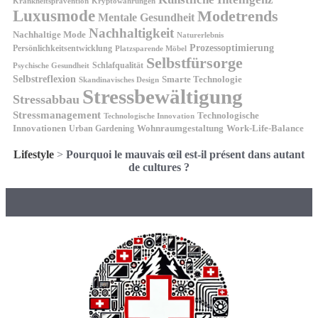
Kryptowährungen
Krankheitsprävention
Luxusmode
Modetrends
Mentale Gesundheit
Nachhaltigkeit
Nachhaltige Mode
Naturerlebnis
Prozessoptimierung
Persönlichkeitsentwicklung
Platzsparende Möbel
Selbstfürsorge
Schlafqualität
Psychische Gesundheit
Selbstreflexion
Smarte Technologie
Skandinavisches Design
Stressbewältigung
Stressabbau
Stressmanagement
Technologische
Technologische Innovation
Innovationen
Wohnraumgestaltung
Urban Gardening
Work-Life-Balance
Lifestyle
>
Pourquoi le mauvais œil est-il présent dans autant
de cultures ?