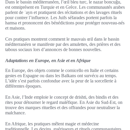
Dans le bassin méditerranéen, l’œil bleu turc, le nazar boncuğu,
est omniprésent en Turquie et en Grèce. Les communautés arabes
parlent de ʿayn et pratiquent des récitations et des lavages rituels
pour contrer l’influence. Les Juifs séfarades portent parfois la
hamsa et prononcent des bénédictions pour protéger nouveau-nés
et maisons.
Ces pratiques montrent comment le mauvais œil dans le bassin
méditerranéen se manifeste par des amulettes, des prières et des
tabous sociaux lors d’annonces de bonnes nouvelles.
Adaptations en Europe, en Asie et en Afrique
En Europe, des objets comme le cornicello en Italie et certains
gestes en Espagne ou dans les Balkans ont survécu au temps.
L’idée s’est parfois confondue avec la peur de la sorcellerie à
différentes époques.
En Asie, l’Inde emploie le concept de drishti, des bindis et des
rites pour détourner le regard maléfique. En Asie du Sud-Est, on
trouve des marques rituelles et des offrandes pour neutraliser la
malchance.
En Afrique, les pratiques mêlent magie et médecine
traditionnelle. Les devins, guérisseurs et rituels communautaires