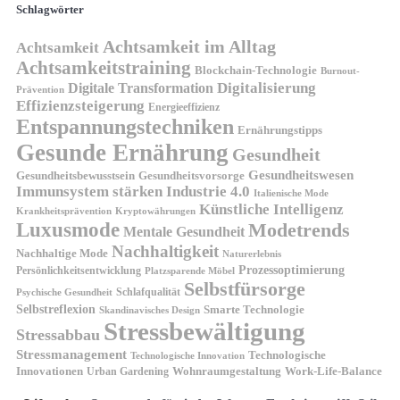
Schlagwörter
Achtsamkeit im Alltag
Achtsamkeit
Achtsamkeitstraining
Blockchain-Technologie
Burnout-
Digitalisierung
Digitale Transformation
Prävention
Effizienzsteigerung
Energieeffizienz
Entspannungstechniken
Ernährungstipps
Gesunde Ernährung
Gesundheit
Gesundheitswesen
Gesundheitsvorsorge
Gesundheitsbewusstsein
Immunsystem stärken
Industrie 4.0
Italienische Mode
Künstliche Intelligenz
Kryptowährungen
Krankheitsprävention
Luxusmode
Modetrends
Mentale Gesundheit
Nachhaltigkeit
Nachhaltige Mode
Naturerlebnis
Prozessoptimierung
Persönlichkeitsentwicklung
Platzsparende Möbel
Selbstfürsorge
Schlafqualität
Psychische Gesundheit
Selbstreflexion
Smarte Technologie
Skandinavisches Design
Stressbewältigung
Stressabbau
Stressmanagement
Technologische
Technologische Innovation
Innovationen
Wohnraumgestaltung
Urban Gardening
Work-Life-Balance