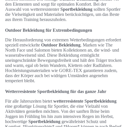
den Elementen und sorgt für optimalen Komfort. Bei der
Auswahl von wetterresistenter
Sportbekleidung
sollten Sportler
die Vielseitigkeit und Materialien berücksichtigen, um das Beste
aus ihrem Training herauszuholen.
Outdoor Bekleidung für Extrembedingungen
Die Herausforderung von extremen Wetterbedingungen erfordert
speziell entwickelte
Outdoor Bekleidung
. Marken wie The
North Face und Salomon bieten Kollektionen an, die wind- und
wasserabweisend sind. Diese Bekleidung ermöglicht
uneingeschränkte Bewegungsfreiheit und hält den Träger trocken
und warm, egal ob beim Wandern, Klettern oder Radfahren.
Hochleistungsmaterialien wie GORE-TEX garantieren zudem,
dass der Körper auch bei widrigen Umständen angenehm
temperiert bleibt.
Wetterresistente Sportbekleidung für das ganze Jahr
Für alle Jahreszeiten bietet
wetterresistente Sportbekleidung
eine großartige Lösung für Sportler, die eine Vielzahl von
Aktivitäten genießen möchten. Von der sanften Brise beim
Joggen im Frühling bis hin zum intensiven Regen im Herbst,
hochwertige
Sportbekleidung
gewährleistet Schutz und
Komfort. *Funktionsshirts* und *Hosen* können je nach Bedarf