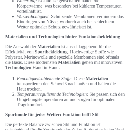
Isolierung:
Isolationseigenschaften halten die
Körperwärme, was besonders bei kühleren Temperaturen
vorteilhaft ist.
Wasserdichtigkeit:
Schützende Membranen verhindern das
Eindringen von Nässe, wodurch auch bei schlechtem
Wetter optimaler Schutz gewährleistet ist.
Materialien und Technologien hinter Funktionsbekleidung
Die Auswahl der
Materialien
ist ausschlaggebend für die
Effektivität von
Sportbekleidung
. Hochwertige Stoffe wie
Polyester, Merinowolle und spezielle Membranen sind oftmals
die Basis. Diese modernsten
Materialien
gehen mit innovativen
Technologien
Hand in Hand:
Feuchtigkeitsableitende Stoffe:
Diese
Materialien
transportieren den Schweiß nach außen und halten die
Haut trocken.
Temperaturregulierende Technologien:
Sie passen sich den
Umgebungstemperaturen an und sorgen für optimalen
Tragekomfort.
Sportmode für jedes Wetter: Funktion trifft Stil
Die perfekte Balance zwischen Stil und Funktion ist
entscheidend für die Sportmode der Zukunft. Sportler legen Wert