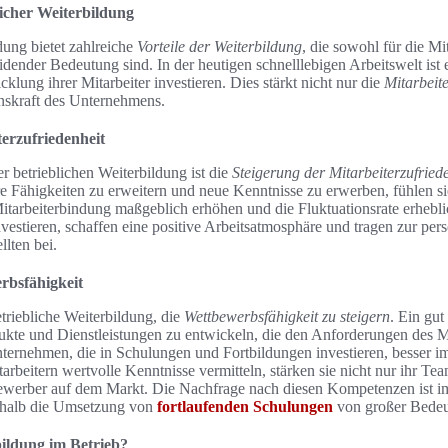
licher Weiterbildung
dung bietet zahlreiche
Vorteile der Weiterbildung
, die sowohl für die Mit
ender Bedeutung sind. In der heutigen schnelllebigen Arbeitswelt ist e
lung ihrer Mitarbeiter investieren. Dies stärkt nicht nur die
Mitarbeite
onskraft des Unternehmens.
terzufriedenheit
er betrieblichen Weiterbildung ist die
Steigerung der Mitarbeiterzufried
re Fähigkeiten zu erweitern und neue Kenntnisse zu erwerben, fühlen si
Mitarbeiterbindung maßgeblich erhöhen und die Fluktuationsrate erheb
nvestieren, schaffen eine positive Arbeitsatmosphäre und tragen zur per
lten bei.
bsfähigkeit
etriebliche Weiterbildung, die
Wettbewerbsfähigkeit zu steigern
. Ein gut
ukte und Dienstleistungen zu entwickeln, die den Anforderungen des M
Unternehmen, die in Schulungen und Fortbildungen investieren, besser 
rbeitern wertvolle Kenntnisse vermitteln, stärken sie nicht nur ihr Tea
bewerber auf dem Markt. Die Nachfrage nach diesen Kompetenzen ist im
shalb die Umsetzung von
fortlaufenden Schulungen
von großer Bedeut
ildung im Betrieb?