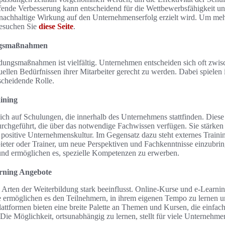
fende Verbesserung kann entscheidend für die Wettbewerbsfähigkeit und
nachhaltige Wirkung auf den Unternehmenserfolg erzielt wird. Um meh
besuchen Sie
diese Seite
.
ungsmaßnahmen
dungsmaßnahmen ist vielfältig. Unternehmen entscheiden sich oft zwis
ellen Bedürfnissen ihrer Mitarbeiter gerecht zu werden. Dabei spielen 
scheidende Rolle.
aining
 sich auf Schulungen, die innerhalb des Unternehmens stattfinden. Di
urchgeführt, die über das notwendige Fachwissen verfügen. Sie stärken
 positive Unternehmenskultur. Im Gegensatz dazu steht externes Traini
eter oder Trainer, um neue Perspektiven und Fachkenntnisse einzubrin
 und ermöglichen es, spezielle Kompetenzen zu erwerben.
rning Angebote
e Arten der Weiterbildung stark beeinflusst. Online-Kurse und e-Learnin
e ermöglichen es den Teilnehmern, in ihrem eigenen Tempo zu lernen un
attformen bieten eine breite Palette an Themen und Kursen, die einfach
Die Möglichkeit, ortsunabhängig zu lernen, stellt für viele Unternehmen