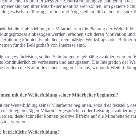
 wichtig, einen klaren Prozess zur Bedarfsermittlung zu etablieren. Dies 
petenzlücken ihrer Mitarbeiter identifizieren sollten, um gezielte S
ialog zwischen Führungskräften und Angestellten hilft dabei, die spez
pekt ist die Einbeziehung der Mitarbeiter in die Planung der Weiterb
eidungsprozess einbezogen werden, erhöhen sich deren Motivation und 
iterbildung könnten beinhalten, regelmäßige Workshops oder Befragu
emen für die Belegschaft von Interesse sind.
lg zu gewährleisten, sollten Schulungen regelmäßig evaluiert werden.
alte kontinuierlich zu verbessern und anzupassen. Die Integration der We
rkt zudem die Kultur des lebenslangen Lernens, wodurch Weiterbildun
hmen mit der Weiterbildung seiner Mitarbeiter beginnen?
 der Weiterbildung seiner Mitarbeiter beginnen, sobald es feststellt, da
a nach regelmäßigen Mitarbeitergesprächen oder Leistungsevaluierungen
werden, desto schneller können positive Effekte auf die Mitarbeiterleis
zielt werden.
ie betriebliche Weiterbildung?