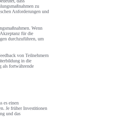
bedeutet, dass
chulungsmaßnahmen zu
ifischen Anforderungen und
ildungsmaßnahmen. Wenn
Akzeptanz für die
ngen durchzuführen, um
 Feedback von Teilnehmern
iterbildung in die
g als fortwährende
ss es einen
. Je früher Investitionen
tung und das