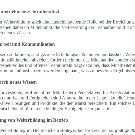
nternehmensziele unterstützt
n Weiterbildung spielt eine ausschlaggebende Rolle bei der Erreichun
stehen dabei im Mittelpunkt: die Verbesserung der Teamarbeit und Ko
ch neues Wissen.
arbeit und Kommunikation
sern zu können, sind gezielte Schulungsmaßnahmen unerlässlich. Works
nsfähigkeiten abzielen, fördern nicht nur das Miteinander, sondern st
espektvolles und offenes Teamumfeld trägt dazu bei, dass Mitarbeiter 
ommunikationsbarrieren werden abgebaut, was zu besseren Ergebnissen
urch neues Wissen
investieren, eröffnen ihren Mitarbeitern Perspektiven für Kreativität u
nntnisse und Fertigkeiten sind Angestellte in der Lage, aktuelle Tre
vative Lösungen und Produkte, die den Markt bereichern. Ein solches 
 entscheidend für den nachhaltigen Erfolg einer Organisation.
ung von Weiterbildung im Betrieb
eiterbildung im Betrieb ist ein strategischer Prozess, der sorgfältige