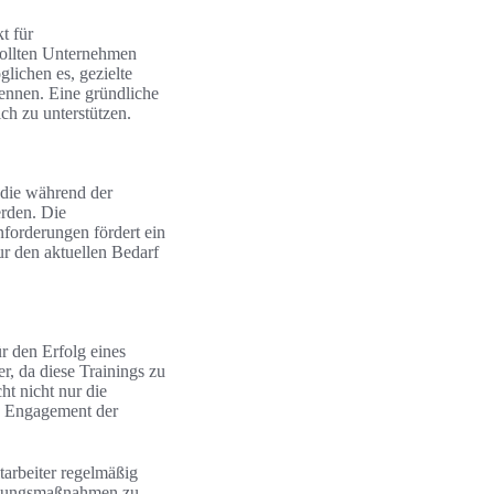
t für
ollten Unternehmen
lichen es, gezielte
ennen. Eine gründliche
ch zu unterstützen.
 die während der
erden. Die
nforderungen fördert ein
ur den aktuellen Bedarf
ür den Erfolg eines
r, da diese Trainings zu
t nicht nur die
as Engagement der
tarbeiter regelmäßig
hulungsmaßnahmen zu