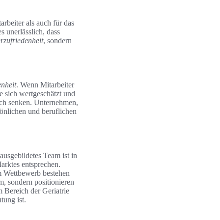
arbeiter als auch für das
s unerlässlich, dass
rzufriedenheit
, sondern
enheit
. Wenn Mitarbeiter
e sich wertgeschätzt und
lich senken. Unternehmen,
sönlichen und beruflichen
 ausgebildetes Team ist in
arktes entsprechen.
im Wettbewerb bestehen
m, sondern positionieren
 Bereich der Geriatrie
ung ist.