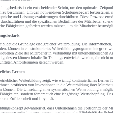
ulungsbedarfs ist ein entscheidender Schritt, um den optimalen Zeitpunk
zu bestimmen. Um den notwendigen Schulungsbedarf festzustellen, s
spräche und Leistungsevaluierungen durchführen. Diese Prozesse ermög
urchzuführen und die spezifischen Bedürfnisse der Mitarbeiter zu erk
he Fähigkeiten gefördert werden müssen, um die Mitarbeiter bestmögli
lungsbedarfs
f bildet die Grundlage erfolgreicher Weiterbildung. Die Informationen,
n, können in ein strukturiertes Weiterbildungsprogramm integriert w
viduellen Ziele der Mitarbeiter in Verbindung mit unternehmerischen A
olgedessen können Inhalte für Trainings entwickelt werden, die nicht n
ünftigen Anforderungen gerecht werden.
rliches Lernen
trieblicher Weiterbildung zeigt, wie wichtig kontinuierliches Lernen f
men profitieren von Investitionen in die Weiterbildung ihrer Mitarbeite
n können. Die Umsetzung einer systematischen Weiterbildung ermöglich
 Fähigkeiten, sondern fördert auch eine langfristige Wertschöpfung. D
herer Zufriedenheit und Loyalität.
ildungskonzept gewährleistet, dass Unternehmen die Fortschritte der Mi
passungen zeitnah vorgenommen werden, um die Effektivität der Sc