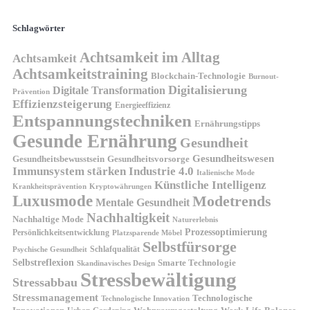
Schlagwörter
Achtsamkeit im Alltag
Achtsamkeit
Achtsamkeitstraining
Blockchain-Technologie
Burnout-
Digitalisierung
Digitale Transformation
Prävention
Effizienzsteigerung
Energieeffizienz
Entspannungstechniken
Ernährungstipps
Gesunde Ernährung
Gesundheit
Gesundheitswesen
Gesundheitsvorsorge
Gesundheitsbewusstsein
Immunsystem stärken
Industrie 4.0
Italienische Mode
Künstliche Intelligenz
Kryptowährungen
Krankheitsprävention
Luxusmode
Modetrends
Mentale Gesundheit
Nachhaltigkeit
Nachhaltige Mode
Naturerlebnis
Prozessoptimierung
Persönlichkeitsentwicklung
Platzsparende Möbel
Selbstfürsorge
Schlafqualität
Psychische Gesundheit
Selbstreflexion
Smarte Technologie
Skandinavisches Design
Stressbewältigung
Stressabbau
Stressmanagement
Technologische
Technologische Innovation