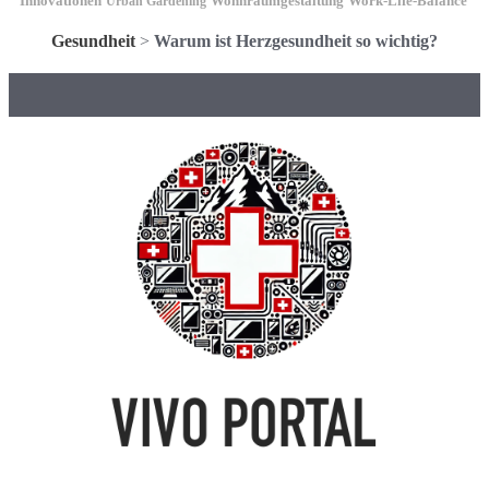
Innovationen
Wohnraumgestaltung
Urban Gardening
Work-Life-Balance
Gesundheit
>
Warum ist Herzgesundheit so wichtig?