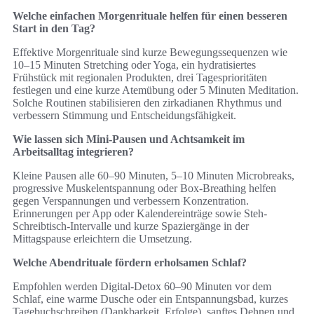
Welche einfachen Morgenrituale helfen für einen besseren
Start in den Tag?
Effektive Morgenrituale sind kurze Bewegungssequenzen wie
10–15 Minuten Stretching oder Yoga, ein hydratisiertes
Frühstück mit regionalen Produkten, drei Tagesprioritäten
festlegen und eine kurze Atemübung oder 5 Minuten Meditation.
Solche Routinen stabilisieren den zirkadianen Rhythmus und
verbessern Stimmung und Entscheidungsfähigkeit.
Wie lassen sich Mini-Pausen und Achtsamkeit im
Arbeitsalltag integrieren?
Kleine Pausen alle 60–90 Minuten, 5–10 Minuten Microbreaks,
progressive Muskelentspannung oder Box-Breathing helfen
gegen Verspannungen und verbessern Konzentration.
Erinnerungen per App oder Kalendereinträge sowie Steh-
Schreibtisch-Intervalle und kurze Spaziergänge in der
Mittagspause erleichtern die Umsetzung.
Welche Abendrituale fördern erholsamen Schlaf?
Empfohlen werden Digital-Detox 60–90 Minuten vor dem
Schlaf, eine warme Dusche oder ein Entspannungsbad, kurzes
Tagebuchschreiben (Dankbarkeit, Erfolge), sanftes Dehnen und