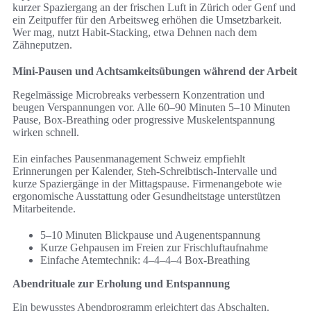
kurzer Spaziergang an der frischen Luft in Zürich oder Genf und
ein Zeitpuffer für den Arbeitsweg erhöhen die Umsetzbarkeit.
Wer mag, nutzt Habit-Stacking, etwa Dehnen nach dem
Zähneputzen.
Mini-Pausen und Achtsamkeitsübungen während der Arbeit
Regelmässige Microbreaks verbessern Konzentration und
beugen Verspannungen vor. Alle 60–90 Minuten 5–10 Minuten
Pause, Box-Breathing oder progressive Muskelentspannung
wirken schnell.
Ein einfaches Pausenmanagement Schweiz empfiehlt
Erinnerungen per Kalender, Steh-Schreibtisch-Intervalle und
kurze Spaziergänge in der Mittagspause. Firmenangebote wie
ergonomische Ausstattung oder Gesundheitstage unterstützen
Mitarbeitende.
5–10 Minuten Blickpause und Augenentspannung
Kurze Gehpausen im Freien zur Frischluftaufnahme
Einfache Atemtechnik: 4–4–4–4 Box-Breathing
Abendrituale zur Erholung und Entspannung
Ein bewusstes Abendprogramm erleichtert das Abschalten.