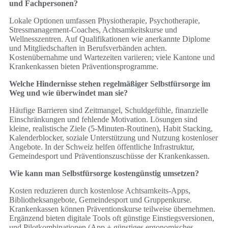
und Fachpersonen?
Lokale Optionen umfassen Physiotherapie, Psychotherapie,
Stressmanagement-Coaches, Achtsamkeitskurse und
Wellnesszentren. Auf Qualifikationen wie anerkannte Diplome
und Mitgliedschaften in Berufsverbänden achten.
Kostenübernahme und Wartezeiten variieren; viele Kantone und
Krankenkassen bieten Präventionsprogramme.
Welche Hindernisse stehen regelmäßiger Selbstfürsorge im
Weg und wie überwindet man sie?
Häufige Barrieren sind Zeitmangel, Schuldgefühle, finanzielle
Einschränkungen und fehlende Motivation. Lösungen sind
kleine, realistische Ziele (5‑Minuten-Routinen), Habit Stacking,
Kalenderblocker, soziale Unterstützung und Nutzung kostenloser
Angebote. In der Schweiz helfen öffentliche Infrastruktur,
Gemeindesport und Präventionszuschüsse der Krankenkassen.
Wie kann man Selbstfürsorge kostengünstig umsetzen?
Kosten reduzieren durch kostenlose Achtsamkeits-Apps,
Bibliotheksangebote, Gemeindesport und Gruppenkurse.
Krankenkassen können Präventionskurse teilweise übernehmen.
Ergänzend bieten digitale Tools oft günstige Einstiegsversionen,
und Pilotkombinationen (App + günstiges ergonomisches