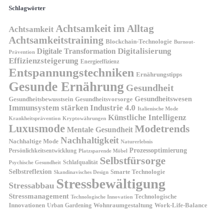
Schlagwörter
Achtsamkeit im Alltag
Achtsamkeit
Achtsamkeitstraining
Blockchain-Technologie
Burnout-
Digitalisierung
Digitale Transformation
Prävention
Effizienzsteigerung
Energieeffizienz
Entspannungstechniken
Ernährungstipps
Gesunde Ernährung
Gesundheit
Gesundheitswesen
Gesundheitsvorsorge
Gesundheitsbewusstsein
Immunsystem stärken
Industrie 4.0
Italienische Mode
Künstliche Intelligenz
Kryptowährungen
Krankheitsprävention
Luxusmode
Modetrends
Mentale Gesundheit
Nachhaltigkeit
Nachhaltige Mode
Naturerlebnis
Prozessoptimierung
Persönlichkeitsentwicklung
Platzsparende Möbel
Selbstfürsorge
Schlafqualität
Psychische Gesundheit
Selbstreflexion
Smarte Technologie
Skandinavisches Design
Stressbewältigung
Stressabbau
Stressmanagement
Technologische
Technologische Innovation
Innovationen
Wohnraumgestaltung
Urban Gardening
Work-Life-Balance