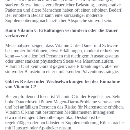
starkem Stress, intensiver körperlicher Belastung, postoperative
Patienten und ältere Menschen haben oft einen erhöhten Bedarf.
Bei erhöhtem Bedarf kann eine kurzzeitige, moderate
Supplementierung nach ärztlicher Absprache sinnvoll sein.
Kann Vitamin C Erkältungen verhindern oder die Dauer
verkürzen?
Metaanalysen zeigen, dass Vitamin C die Dauer und Schwere
bestimmter Infektionen, etwa Erkältungen, moderat reduzieren
kann — vor allem bei Personen mit niedrigem Ausgangsstatus
oder unter starkem physischem Stress wie Marathonläufern.
Vitamin C ist kein Garant gegen virale Erkrankungen, aber ein
sinnvoller Baustein in einer umfassenden Präventionsstrategie.
Gibt es Risiken oder Wechselwirkungen bei der Einnahme
von Vitamin C?
Bei empfohlenen Dosen ist Vitamin C in der Regel sicher. Sehr
hohe Dauerdosen können Magen‑Darm‑Probleme verursachen
und bei anfälligen Personen das Risiko für Nierensteine erhöhen.
Vitamin C kann mit bestimmten Medikamenten interagieren,
etwa mit einigen Chemotherapeutika. Deshalb ist bei
regelmäßiger oder hochdosierter Supplementierung Rücksprache
mit Hausarzt oder Apotheker ratsam.