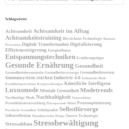
Schlagwörter
Achtsamkeit im Alltag
Achtsamkeit
Achtsamkeitstraining
Blockchain-Technologie
Burnout-
Digitalisierung
Digitale Transformation
Prävention
Effizienzsteigerung
Energieeffizienz
Entspannungstechniken
Ernährungstipps
Gesunde Ernährung
Gesundheit
Gesundheitswesen
Gesundheitsvorsorge
Gesundheitsbewusstsein
Immunsystem stärken
Industrie 4.0
Italienische Mode
Künstliche Intelligenz
Kryptowährungen
Krankheitsprävention
Luxusmode
Modetrends
Mentale Gesundheit
Nachhaltigkeit
Nachhaltige Mode
Naturerlebnis
Prozessoptimierung
Persönlichkeitsentwicklung
Platzsparende Möbel
Selbstfürsorge
Schlafqualität
Psychische Gesundheit
Selbstreflexion
Smarte Technologie
Skandinavisches Design
Stressbewältigung
Stressabbau