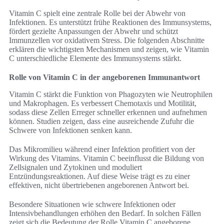
Vitamin C spielt eine zentrale Rolle bei der Abwehr von
Infektionen. Es unterstützt frühe Reaktionen des Immunsystems,
fördert gezielte Anpassungen der Abwehr und schützt
Immunzellen vor oxidativem Stress. Die folgenden Abschnitte
erklären die wichtigsten Mechanismen und zeigen, wie Vitamin
C unterschiedliche Elemente des Immunsystems stärkt.
Rolle von Vitamin C in der angeborenen Immunantwort
Vitamin C stärkt die Funktion von Phagozyten wie Neutrophilen
und Makrophagen. Es verbessert Chemotaxis und Motilität,
sodass diese Zellen Erreger schneller erkennen und aufnehmen
können. Studien zeigen, dass eine ausreichende Zufuhr die
Schwere von Infektionen senken kann.
Das Mikromilieu während einer Infektion profitiert von der
Wirkung des Vitamins. Vitamin C beeinflusst die Bildung von
Zellsignalen und Zytokinen und moduliert
Entzündungsreaktionen. Auf diese Weise trägt es zu einer
effektiven, nicht übertriebenen angeborenen Antwort bei.
Besondere Situationen wie schwere Infektionen oder
Intensivbehandlungen erhöhen den Bedarf. In solchen Fällen
zeigt sich die Bedeutung der Rolle Vitamin C angeborene