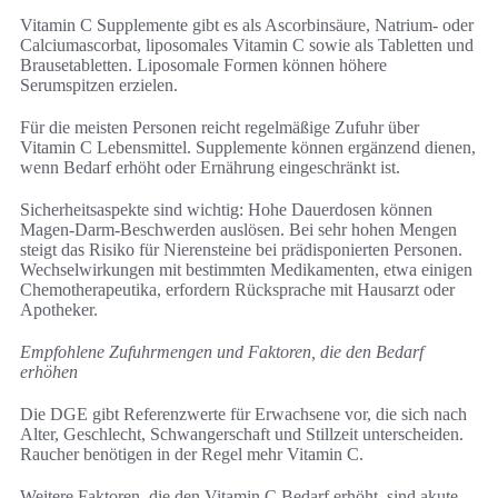
Vitamin C Supplemente gibt es als Ascorbinsäure, Natrium- oder
Calciumascorbat, liposomales Vitamin C sowie als Tabletten und
Brausetabletten. Liposomale Formen können höhere
Serumspitzen erzielen.
Für die meisten Personen reicht regelmäßige Zufuhr über
Vitamin C Lebensmittel. Supplemente können ergänzend dienen,
wenn Bedarf erhöht oder Ernährung eingeschränkt ist.
Sicherheitsaspekte sind wichtig: Hohe Dauerdosen können
Magen-Darm-Beschwerden auslösen. Bei sehr hohen Mengen
steigt das Risiko für Nierensteine bei prädisponierten Personen.
Wechselwirkungen mit bestimmten Medikamenten, etwa einigen
Chemotherapeutika, erfordern Rücksprache mit Hausarzt oder
Apotheker.
Empfohlene Zufuhrmengen und Faktoren, die den Bedarf
erhöhen
Die DGE gibt Referenzwerte für Erwachsene vor, die sich nach
Alter, Geschlecht, Schwangerschaft und Stillzeit unterscheiden.
Raucher benötigen in der Regel mehr Vitamin C.
Weitere Faktoren, die den Vitamin C Bedarf erhöht, sind akute