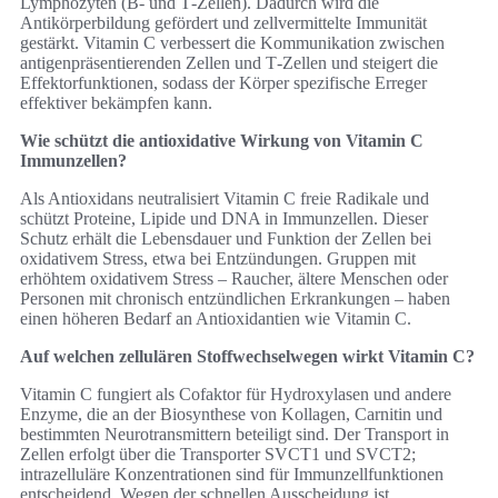
Lymphozyten (B‑ und T‑Zellen). Dadurch wird die
Antikörperbildung gefördert und zellvermittelte Immunität
gestärkt. Vitamin C verbessert die Kommunikation zwischen
antigenpräsentierenden Zellen und T‑Zellen und steigert die
Effektorfunktionen, sodass der Körper spezifische Erreger
effektiver bekämpfen kann.
Wie schützt die antioxidative Wirkung von Vitamin C
Immunzellen?
Als Antioxidans neutralisiert Vitamin C freie Radikale und
schützt Proteine, Lipide und DNA in Immunzellen. Dieser
Schutz erhält die Lebensdauer und Funktion der Zellen bei
oxidativem Stress, etwa bei Entzündungen. Gruppen mit
erhöhtem oxidativem Stress – Raucher, ältere Menschen oder
Personen mit chronisch entzündlichen Erkrankungen – haben
einen höheren Bedarf an Antioxidantien wie Vitamin C.
Auf welchen zellulären Stoffwechselwegen wirkt Vitamin C?
Vitamin C fungiert als Cofaktor für Hydroxylasen und andere
Enzyme, die an der Biosynthese von Kollagen, Carnitin und
bestimmten Neurotransmittern beteiligt sind. Der Transport in
Zellen erfolgt über die Transporter SVCT1 und SVCT2;
intrazelluläre Konzentrationen sind für Immunzellfunktionen
entscheidend. Wegen der schnellen Ausscheidung ist