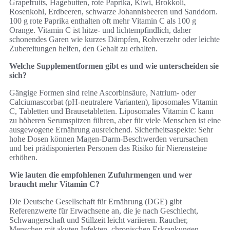
Grapefruits, Hagebutten, rote Paprika, Kiwi, Brokkoli,
Rosenkohl, Erdbeeren, schwarze Johannisbeeren und Sanddorn.
100 g rote Paprika enthalten oft mehr Vitamin C als 100 g
Orange. Vitamin C ist hitze‑ und lichtempfindlich, daher
schonendes Garen wie kurzes Dämpfen, Rohverzehr oder leichte
Zubereitungen helfen, den Gehalt zu erhalten.
Welche Supplementformen gibt es und wie unterscheiden sie
sich?
Gängige Formen sind reine Ascorbinsäure, Natrium‑ oder
Calciumascorbat (pH‑neutralere Varianten), liposomales Vitamin
C, Tabletten und Brausetabletten. Liposomales Vitamin C kann
zu höheren Serumspitzen führen, aber für viele Menschen ist eine
ausgewogene Ernährung ausreichend. Sicherheitsaspekte: Sehr
hohe Dosen können Magen‑Darm‑Beschwerden verursachen
und bei prädisponierten Personen das Risiko für Nierensteine
erhöhen.
Wie lauten die empfohlenen Zufuhrmengen und wer
braucht mehr Vitamin C?
Die Deutsche Gesellschaft für Ernährung (DGE) gibt
Referenzwerte für Erwachsene an, die je nach Geschlecht,
Schwangerschaft und Stillzeit leicht variieren. Raucher,
Menschen mit akuten Infekten, chronischen Erkrankungen,