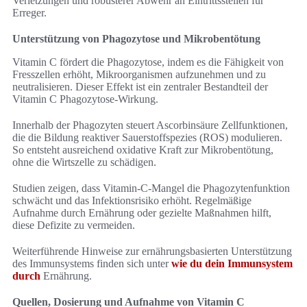
Verletzungen und robusterer Abwehr an Eintrittsstellen für
Erreger.
Unterstützung von Phagozytose und Mikrobentötung
Vitamin C fördert die Phagozytose, indem es die Fähigkeit von
Fresszellen erhöht, Mikroorganismen aufzunehmen und zu
neutralisieren. Dieser Effekt ist ein zentraler Bestandteil der
Vitamin C Phagozytose-Wirkung.
Innerhalb der Phagozyten steuert Ascorbinsäure Zellfunktionen,
die die Bildung reaktiver Sauerstoffspezies (ROS) modulieren.
So entsteht ausreichend oxidative Kraft zur Mikrobentötung,
ohne die Wirtszelle zu schädigen.
Studien zeigen, dass Vitamin-C-Mangel die Phagozytenfunktion
schwächt und das Infektionsrisiko erhöht. Regelmäßige
Aufnahme durch Ernährung oder gezielte Maßnahmen hilft,
diese Defizite zu vermeiden.
Weiterführende Hinweise zur ernährungsbasierten Unterstützung
des Immunsystems finden sich unter
wie du dein Immunsystem
durch
Ernährung.
Quellen, Dosierung und Aufnahme von Vitamin C