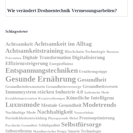
Wie verändert Drohnentechnik Vermessungsarbeiten?
Schlagwörter
Achtsamkeit im Alltag
Achtsamkeit
Achtsamkeitstraining
Blockchain-Technologie
Burnout-
Digitalisierung
Digitale Transformation
Prävention
Effizienzsteigerung
Energieeffizienz
Entspannungstechniken
Ernährungstipps
Gesunde Ernährung
Gesundheit
Gesundheitswesen
Gesundheitsvorsorge
Gesundheitsbewusstsein
Immunsystem stärken
Industrie 4.0
Italienische Mode
Künstliche Intelligenz
Kryptowährungen
Krankheitsprävention
Luxusmode
Modetrends
Mentale Gesundheit
Nachhaltigkeit
Nachhaltige Mode
Naturerlebnis
Prozessoptimierung
Persönlichkeitsentwicklung
Platzsparende Möbel
Selbstfürsorge
Schlafqualität
Psychische Gesundheit
Selbstreflexion
Smarte Technologie
Skandinavisches Design