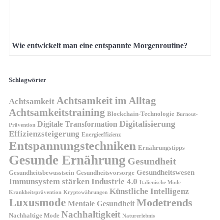
Wie entwickelt man eine entspannte Morgenroutine?
Schlagwörter
Achtsamkeit im Alltag
Achtsamkeit
Achtsamkeitstraining
Blockchain-Technologie
Burnout-
Digitalisierung
Digitale Transformation
Prävention
Effizienzsteigerung
Energieeffizienz
Entspannungstechniken
Ernährungstipps
Gesunde Ernährung
Gesundheit
Gesundheitswesen
Gesundheitsvorsorge
Gesundheitsbewusstsein
Immunsystem stärken
Industrie 4.0
Italienische Mode
Künstliche Intelligenz
Kryptowährungen
Krankheitsprävention
Luxusmode
Modetrends
Mentale Gesundheit
Nachhaltigkeit
Nachhaltige Mode
Naturerlebnis