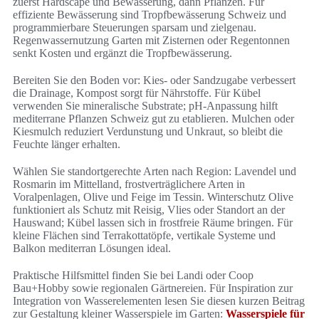
zuerst Hardscape und Bewässerung, dann Pflanzen. Für
effiziente Bewässerung sind Tropfbewässerung Schweiz und
programmierbare Steuerungen sparsam und zielgenau.
Regenwassernutzung Garten mit Zisternen oder Regentonnen
senkt Kosten und ergänzt die Tropfbewässerung.
Bereiten Sie den Boden vor: Kies- oder Sandzugabe verbessert
die Drainage, Kompost sorgt für Nährstoffe. Für Kübel
verwenden Sie mineralische Substrate; pH-Anpassung hilft
mediterrane Pflanzen Schweiz gut zu etablieren. Mulchen oder
Kiesmulch reduziert Verdunstung und Unkraut, so bleibt die
Feuchte länger erhalten.
Wählen Sie standortgerechte Arten nach Region: Lavendel und
Rosmarin im Mittelland, frostverträglichere Arten in
Voralpenlagen, Olive und Feige im Tessin. Winterschutz Olive
funktioniert als Schutz mit Reisig, Vlies oder Standort an der
Hauswand; Kübel lassen sich in frostfreie Räume bringen. Für
kleine Flächen sind Terrakottatöpfe, vertikale Systeme und
Balkon mediterran Lösungen ideal.
Praktische Hilfsmittel finden Sie bei Landi oder Coop
Bau+Hobby sowie regionalen Gärtnereien. Für Inspiration zur
Integration von Wasserelementen lesen Sie diesen kurzen Beitrag
zur Gestaltung kleiner Wasserspiele im Garten:
Wasserspiele für