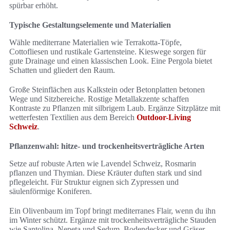
spürbar erhöht.
Typische Gestaltungselemente und Materialien
Wähle mediterrane Materialien wie Terrakotta-Töpfe,
Cottofliesen und rustikale Gartensteine. Kieswege sorgen für
gute Drainage und einen klassischen Look. Eine Pergola bietet
Schatten und gliedert den Raum.
Große Steinflächen aus Kalkstein oder Betonplatten betonen
Wege und Sitzbereiche. Rostige Metallakzente schaffen
Kontraste zu Pflanzen mit silbrigem Laub. Ergänze Sitzplätze mit
wetterfesten Textilien aus dem Bereich
Outdoor-Living
Schweiz
.
Pflanzenwahl: hitze- und trockenheitsverträgliche Arten
Setze auf robuste Arten wie Lavendel Schweiz, Rosmarin
pflanzen und Thymian. Diese Kräuter duften stark und sind
pflegeleicht. Für Struktur eignen sich Zypressen und
säulenförmige Koniferen.
Ein Olivenbaum im Topf bringt mediterranes Flair, wenn du ihn
im Winter schützt. Ergänze mit trockenheitsverträgliche Stauden
wie Santolina, Nepeta und Sedum. Bodendecker und Gräser