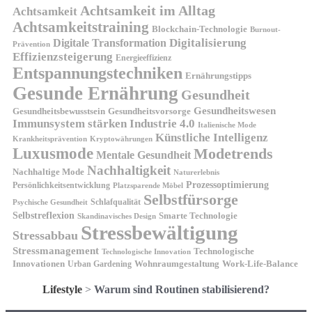
Achtsamkeit im Alltag
Achtsamkeit
Achtsamkeitstraining
Blockchain-Technologie
Burnout-
Digitalisierung
Digitale Transformation
Prävention
Effizienzsteigerung
Energieeffizienz
Entspannungstechniken
Ernährungstipps
Gesunde Ernährung
Gesundheit
Gesundheitswesen
Gesundheitsvorsorge
Gesundheitsbewusstsein
Immunsystem stärken
Industrie 4.0
Italienische Mode
Künstliche Intelligenz
Kryptowährungen
Krankheitsprävention
Luxusmode
Modetrends
Mentale Gesundheit
Nachhaltigkeit
Nachhaltige Mode
Naturerlebnis
Prozessoptimierung
Persönlichkeitsentwicklung
Platzsparende Möbel
Selbstfürsorge
Schlafqualität
Psychische Gesundheit
Selbstreflexion
Smarte Technologie
Skandinavisches Design
Stressbewältigung
Stressabbau
Stressmanagement
Technologische
Technologische Innovation
Innovationen
Wohnraumgestaltung
Urban Gardening
Work-Life-Balance
Lifestyle
>
Warum sind Routinen stabilisierend?