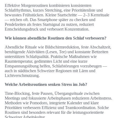
Effektive Morgenroutinen kombinieren konsistenten
Schlafrhythmus, kurzes Stretching, eine Prioritätenliste und
bewusstes Frühstücken. Kleine Startschritte — 2–3 Kernrituale
— reichen oft. Das Smartphone später zu checken und
Pendelzeiten als festes Startsignal zu nutzen, reduziert
Entscheidungsdruck und verbessert Konzentration.
Wie können abendliche Routinen den Schlaf verbessern?
Abendliche Rituale wie Bildschirmreduktion, feste Abschaltzeit,
beruhigende Aktivitäten (Lesen, Tee) und konstante Bettzeiten
unterstützen Schlafqualität. Praktische Maßnahmen wie
Raumtemperatur, gedimmtes Licht und eine kurze
Entspannungsübung helfen, Schlafstörungen vorzubeugen —
auch in städtischen Schweizer Regionen mit Lärm und
Lichtverschmutzung.
Welche Arbeitsroutinen senken Stress im Job?
Time‑Blocking, feste Pausen, Übergangsrituale zwischen
Meetings und fokussierte Arbeitsphasen reduzieren Arbeitsstress.
Methoden wie Pomodoro, integrierte Kalender und klare
Prioritäten verbessern Effizienz und Teamkoordination. Solche
Routinen sind besonders relevant für die leistungsorientierte
Schweizer Arbeitskultur.