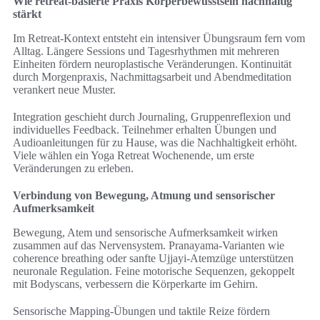
Wie retreat-basierte Praxis Körperbewusstsein nachhaltig
stärkt
Im Retreat-Kontext entsteht ein intensiver Übungsraum fern vom
Alltag. Längere Sessions und Tagesrhythmen mit mehreren
Einheiten fördern neuroplastische Veränderungen. Kontinuität
durch Morgenpraxis, Nachmittagsarbeit und Abendmeditation
verankert neue Muster.
Integration geschieht durch Journaling, Gruppenreflexion und
individuelles Feedback. Teilnehmer erhalten Übungen und
Audioanleitungen für zu Hause, was die Nachhaltigkeit erhöht.
Viele wählen ein Yoga Retreat Wochenende, um erste
Veränderungen zu erleben.
Verbindung von Bewegung, Atmung und sensorischer
Aufmerksamkeit
Bewegung, Atem und sensorische Aufmerksamkeit wirken
zusammen auf das Nervensystem. Pranayama-Varianten wie
coherence breathing oder sanfte Ujjayi-Atemzüge unterstützen
neuronale Regulation. Feine motorische Sequenzen, gekoppelt
mit Bodyscans, verbessern die Körperkarte im Gehirn.
Sensorische Mapping-Übungen und taktile Reize fördern