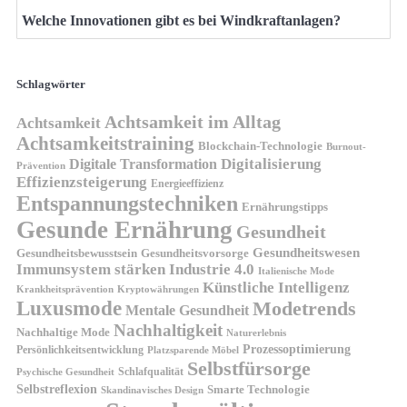
Welche Innovationen gibt es bei Windkraftanlagen?
Schlagwörter
Achtsamkeit im Alltag
Achtsamkeit
Achtsamkeitstraining
Blockchain-Technologie
Burnout-
Digitalisierung
Digitale Transformation
Prävention
Effizienzsteigerung
Energieeffizienz
Entspannungstechniken
Ernährungstipps
Gesunde Ernährung
Gesundheit
Gesundheitswesen
Gesundheitsvorsorge
Gesundheitsbewusstsein
Immunsystem stärken
Industrie 4.0
Italienische Mode
Künstliche Intelligenz
Kryptowährungen
Krankheitsprävention
Luxusmode
Modetrends
Mentale Gesundheit
Nachhaltigkeit
Nachhaltige Mode
Naturerlebnis
Prozessoptimierung
Persönlichkeitsentwicklung
Platzsparende Möbel
Selbstfürsorge
Schlafqualität
Psychische Gesundheit
Selbstreflexion
Smarte Technologie
Skandinavisches Design