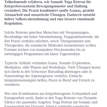
Teilnehmende erfahren, wie Somatic Yoga Retreat für
Körperbewusstsein Bewegungsmuster und Haltung
verändert. Die Praxis kombiniert sanfte Asanas, gezielte
Atemarbeit und sensorische Übungen. Dadurch entsteht
tiefere Selbstwahrnehmung und eine bessere emotionale
Regulation.
Solche Retreats sprechen Menschen mit Verspannungen,
Berufstätige mit hoher Stressbelastung, Yogapraktizierende, die
ihre Praxis vertiefen möchten, sowie Therapeutinnen und
Therapeuten, die somatische Methoden kennenlernen wollen.
Formate reichen von kompakten Wochenenden bis zu
mehrtägigen Programmen mit klarer Tagesstruktur.
Typische Abläufe verbinden Asana, Somatic-Exploration,
Meditation, stille Phasen und Workshops. Viele Übungen lassen
sich direkt in den Schweizer Büroalltag übertragen oder in
Natursettings der Alpenregionen vertiefen. Einfache
Integrationsstrategien helfen, Praxis in Beruf und Freizeit zu
verankern.
Wer eine Kombination aus körperbezogener Achtsamkeit und
Energiearbeit sucht, findet in den Yoga Retreats von Dynamic
Silence ein passendes Angebot. Yoga Retreat mit Somatic und
Energiearbeit bei Dynamic Silence verbindet somatische