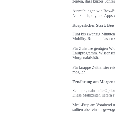
zeigen, dass kurzes Schre
Atemübungen wie Box-Breat
Notizbuch, digitale Apps 
Körperlicher Start: Be
Fünf bis zwanzig Minuten
Mobility-Routinen lassen 
Für Zuhause genügen Wide
Laufprogramm. Wissenschaf
Morgenaktivität.
Für knappe Zeitfenster re
möglich.
Ernährung am Morgen: s
Schnelle, nahrhafte Optio
Diese Mahlzeiten liefern s
Meal-Prep am Vorabend und
sollten aber ein ausgewog