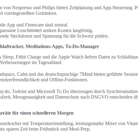
 von Nespresso und Philips bieten Zeitplanung und App-Steuerung. Pe
nd voreingestellten Getränken.
abile App und Firmware sind zentral.
parsame Leuchtmittel senken Kosten langfristig.
ssende Steckdosen und Spannung für die Schweiz prüfen.
hlaftracker, Meditations-Apps, To‑Do-Manager
s Sleep, Fitbit Charge und die Apple Watch liefern Daten zu Schlafdau
 Verbesserungen im Tagesablauf.
dspace, Calm und das deutschsprachige 7Mind bieten geführte Sessions
enutzerfreundlichkeit und Offline-Funktionen.
.do, Todoist und Microsoft To Do überzeugen durch Synchronisation 
fzeit, Messgenauigkeit und Datenschutz nach DSGVO entscheiden übe
eräte für einen schnelleren Morgen
serkocher mit Temperatureinstellung, leistungsstarke Mixer von Vitam
x sparen Zeit beim Frühstück und Meal-Prep.