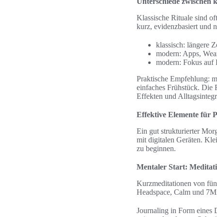
Unterschiede zwischen 
Klassische Rituale sind of
kurz, evidenzbasiert und 
klassisch: längere 
modern: Apps, Wea
modern: Fokus auf 
Praktische Empfehlung: mi
einfaches Frühstück. Die 
Effekten und Alltagsintegr
Effektive Elemente für 
Ein gut strukturierter Mo
mit digitalen Geräten. Kl
zu beginnen.
Mentaler Start: Meditat
Kurzmeditationen von fünf
Headspace, Calm und 7Mind
Journaling in Form eines D