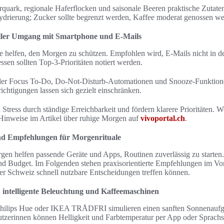
quark, regionale Haferflocken und saisonale Beeren praktische Zutate
ydrierung; Zucker sollte begrenzt werden, Kaffee moderat genossen we
voller Umgang mit Smartphone und E-Mails
 helfen, den Morgen zu schützen. Empfohlen wird, E-Mails nicht in de
ssen sollten Top-3-Prioritäten notiert werden.
er Focus To-Do, Do-Not-Disturb-Automationen und Snooze-Funktione
htigungen lassen sich gezielt einschränken.
ress durch ständige Erreichbarkeit und fördern klarere Prioritäten. W
 Hinweise im Artikel über ruhige Morgen auf
vivoportal.ch
.
d Empfehlungen für Morgenrituale
en helfen passende Geräte und Apps, Routinen zuverlässig zu starten.
d Budget. Im Folgenden stehen praxisorientierte Empfehlungen im Vo
er Schweiz schnell nutzbare Entscheidungen treffen können.
ntelligente Beleuchtung und Kaffeemaschinen
Philips Hue oder IKEA TRÅDFRI simulieren einen sanften Sonnenaufg
tzerinnen können Helligkeit und Farbtemperatur per App oder Sprachs