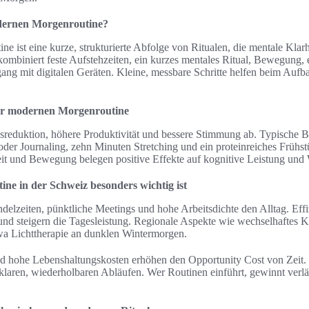
dernen Morgenroutine?
e ist eine kurze, strukturierte Abfolge von Ritualen, die mentale Klar
kombiniert feste Aufstehzeiten, ein kurzes mentales Ritual, Bewegung, 
g mit digitalen Geräten. Kleine, messbare Schritte helfen beim Aufba
ner modernen Morgenroutine
ssreduktion, höhere Produktivität und bessere Stimmung ab. Typische Ba
der Journaling, zehn Minuten Stretching und ein proteinreiches Frühst
it und Bewegung belegen positive Effekte auf kognitive Leistung und
e in der Schweiz besonders wichtig ist
delzeiten, pünktliche Meetings und hohe Arbeitsdichte den Alltag. Effi
und steigern die Tagesleistung. Regionale Aspekte wie wechselhaftes 
wa Lichttherapie an dunklen Wintermorgen.
d hohe Lebenshaltungskosten erhöhen den Opportunity Cost von Zeit.
 klaren, wiederholbaren Abläufen. Wer Routinen einführt, gewinnt verlä