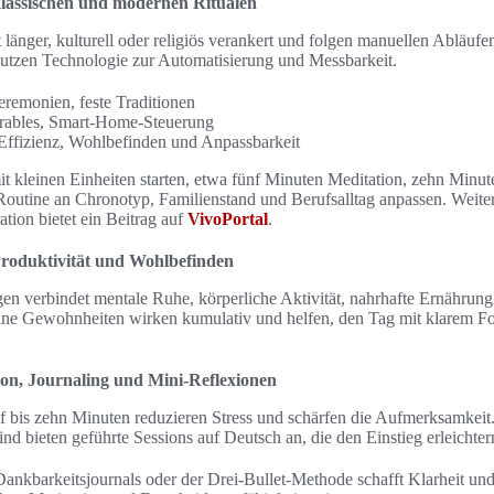
klassischen und modernen Ritualen
t länger, kulturell oder religiös verankert und folgen manuellen Abläuf
nutzen Technologie zur Automatisierung und Messbarkeit.
Zeremonien, feste Traditionen
rables, Smart-Home-Steuerung
Effizienz, Wohlbefinden und Anpassbarkeit
t kleinen Einheiten starten, etwa fünf Minuten Meditation, zehn Minu
Routine an Chronotyp, Familienstand und Berufsalltag anpassen. Weiter
ation bietet ein Beitrag auf
VivoPortal
.
Produktivität und Wohlbefinden
rgen verbindet mentale Ruhe, körperliche Aktivität, nahrhafte Ernähr
eine Gewohnheiten wirken kumulativ und helfen, den Tag mit klarem F
ion, Journaling und Mini-Reflexionen
 bis zehn Minuten reduzieren Stress und schärfen die Aufmerksamkeit
 bieten geführte Sessions auf Deutsch an, die den Einstieg erleichter
ankbarkeitsjournals oder der Drei-Bullet-Methode schafft Klarheit und s