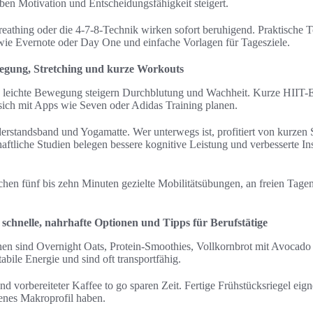
iben Motivation und Entscheidungsfähigkeit steigert.
hing oder die 4-7-8-Technik wirken sofort beruhigend. Praktische To
wie Evernote oder Day One und einfache Vorlagen für Tagesziele.
wegung, Stretching und kurze Workouts
 leichte Bewegung steigern Durchblutung und Wachheit. Kurze HIIT-E
sich mit Apps wie Seven oder Adidas Training planen.
rstandsband und Yogamatte. Wer unterwegs ist, profitiert von kurzen
tliche Studien belegen bessere kognitive Leistung und verbesserte Insu
ichen fünf bis zehn Minuten gezielte Mobilitätsübungen, an freien Tagen
chnelle, nahrhafte Optionen und Tipps für Berufstätige
nen sind Overnight Oats, Protein-Smoothies, Vollkornbrot mit Avocado
tabile Energie und sind oft transportfähig.
 vorbereiteter Kaffee to go sparen Zeit. Fertige Frühstücksriegel eigne
enes Makroprofil haben.