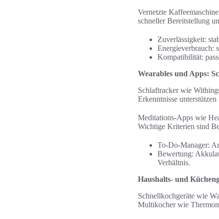
Vernetzte Kaffeemaschinen
schneller Bereitstellung u
Zuverlässigkeit: st
Energieverbrauch: s
Kompatibilität: pa
Wearables und Apps: Sc
Schlaftracker wie Withing
Erkenntnisse unterstützen
Meditations-Apps wie Hea
Wichtige Kriterien sind B
To‑Do-Manager: Any
Bewertung: Akkulau
Verhältnis.
Haushalts- und Kücheng
Schnellkochgeräte wie Was
Multikocher wie Thermomi