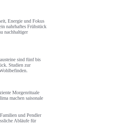
heit, Energie und Fokus
ein nahrhaftes Frühstück
u nachhaltiger
usteine sind fünf bis
ück. Studien zur
 Wohlbefinden.
ziente Morgenrituale
Klima machen saisonale
 Familien und Pendler
ssliche Abläufe für