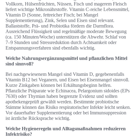
Vollkorn, Hülsenfrüchten, Nüssen, Fisch und magerem Fleisch
liefert wichtige Mikronährstoffe. Vitamin C‑reiche Lebensmittel,
Vitamin D (Sonne, fettreicher Fisch; bei Mangel
Supplementierung), Zink, Selen und Eisen sind relevant.
Ballaststoffe, Prä‑ und Probiotika fördern die Darmflora.
Ausreichend Flüssigkeit und regelmäßige moderate Bewegung
(ca. 150 Minuten/Woche) unterstützen die Abwehr. Schlaf von
7–9 Stunden und Stressreduktion durch Achtsamkeit oder
Entspannungsverfahren sind ebenfalls wichtig.
Welche Nahrungsergänzungsmittel und pflanzlichen Mittel
sind sinnvoll?
Bei nachgewiesenem Mangel sind Vitamin D, gegebenenfalls
Vitamin B12 bei Veganern, und Eisen bei Eisenmangel sinnvoll.
Kurze Zinkgaben können bei Erkältungsbeginn helfen.
Pflanzliche Präparate wie Echinacea, Pelargonium sidoides (EPs
7630) oder Thymian haben begrenzte Evidenz und sollten
apothekengeprüft gewählt werden. Bestimmte probiotische
Stämme können das Risiko respiratorischer Infekte leicht senken.
Vor dauerhafter Supplementierung oder bei Immunsuppression
ist ärztliche Rücksprache wichtig.
Welche Hygieneregeln und Alltagsmaßnahmen reduzieren
Infektrisiko?