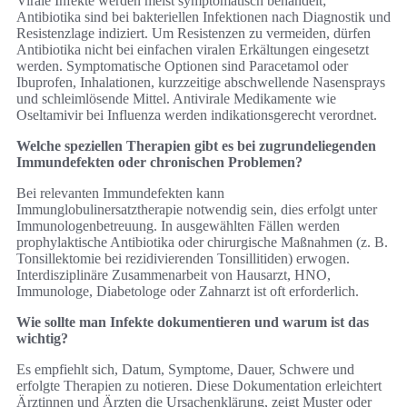
Virale Infekte werden meist symptomatisch behandelt;
Antibiotika sind bei bakteriellen Infektionen nach Diagnostik und
Resistenzlage indiziert. Um Resistenzen zu vermeiden, dürfen
Antibiotika nicht bei einfachen viralen Erkältungen eingesetzt
werden. Symptomatische Optionen sind Paracetamol oder
Ibuprofen, Inhalationen, kurzzeitige abschwellende Nasensprays
und schleimlösende Mittel. Antivirale Medikamente wie
Oseltamivir bei Influenza werden indikationsgerecht verordnet.
Welche speziellen Therapien gibt es bei zugrundeliegenden
Immundefekten oder chronischen Problemen?
Bei relevanten Immundefekten kann
Immunglobulinersatztherapie notwendig sein, dies erfolgt unter
Immunologenbetreuung. In ausgewählten Fällen werden
prophylaktische Antibiotika oder chirurgische Maßnahmen (z. B.
Tonsillektomie bei rezidivierenden Tonsillitiden) erwogen.
Interdisziplinäre Zusammenarbeit von Hausarzt, HNO,
Immunologe, Diabetologe oder Zahnarzt ist oft erforderlich.
Wie sollte man Infekte dokumentieren und warum ist das
wichtig?
Es empfiehlt sich, Datum, Symptome, Dauer, Schwere und
erfolgte Therapien zu notieren. Diese Dokumentation erleichtert
Ärztinnen und Ärzten die Ursachenklärung, zeigt Muster oder