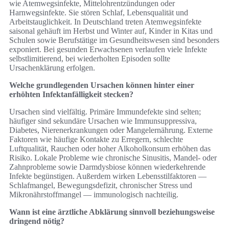
wie Atemwegsinfekte, Mittelohrentzündungen oder
Harnwegsinfekte. Sie stören Schlaf, Lebensqualität und
Arbeitstauglichkeit. In Deutschland treten Atemwegsinfekte
saisonal gehäuft im Herbst und Winter auf, Kinder in Kitas und
Schulen sowie Berufstätige im Gesundheitswesen sind besonders
exponiert. Bei gesunden Erwachsenen verlaufen viele Infekte
selbstlimitierend, bei wiederholten Episoden sollte
Ursachenklärung erfolgen.
Welche grundlegenden Ursachen können hinter einer
erhöhten Infektanfälligkeit stecken?
Ursachen sind vielfältig. Primäre Immundefekte sind selten;
häufiger sind sekundäre Ursachen wie Immunsuppressiva,
Diabetes, Nierenerkrankungen oder Mangelernährung. Externe
Faktoren wie häufige Kontakte zu Erregern, schlechte
Luftqualität, Rauchen oder hoher Alkoholkonsum erhöhen das
Risiko. Lokale Probleme wie chronische Sinusitis, Mandel- oder
Zahnprobleme sowie Darmdysbiose können wiederkehrende
Infekte begünstigen. Außerdem wirken Lebensstilfaktoren —
Schlafmangel, Bewegungsdefizit, chronischer Stress und
Mikronährstoffmangel — immunologisch nachteilig.
Wann ist eine ärztliche Abklärung sinnvoll beziehungsweise
dringend nötig?