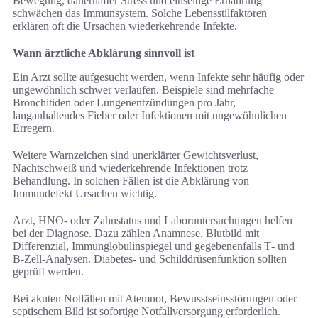
Bewegung, dauerhafter Stress und einseitige Ernährung
schwächen das Immunsystem. Solche Lebensstilfaktoren
erklären oft die Ursachen wiederkehrende Infekte.
Wann ärztliche Abklärung sinnvoll ist
Ein Arzt sollte aufgesucht werden, wenn Infekte sehr häufig oder
ungewöhnlich schwer verlaufen. Beispiele sind mehrfache
Bronchitiden oder Lungenentzündungen pro Jahr,
langanhaltendes Fieber oder Infektionen mit ungewöhnlichen
Erregern.
Weitere Warnzeichen sind unerklärter Gewichtsverlust,
Nachtschweiß und wiederkehrende Infektionen trotz
Behandlung. In solchen Fällen ist die Abklärung von
Immundefekt Ursachen wichtig.
Arzt, HNO- oder Zahnstatus und Laboruntersuchungen helfen
bei der Diagnose. Dazu zählen Anamnese, Blutbild mit
Differenzial, Immunglobulinspiegel und gegebenenfalls T‑ und
B‑Zell-Analysen. Diabetes- und Schilddrüsenfunktion sollten
geprüft werden.
Bei akuten Notfällen mit Atemnot, Bewusstseinsstörungen oder
septischem Bild ist sofortige Notfallversorgung erforderlich.