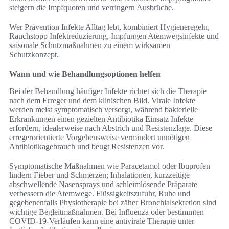
steigern die Impfquoten und verringern Ausbrüche.
Wer Prävention Infekte Alltag lebt, kombiniert Hygieneregeln,
Rauchstopp Infektreduzierung, Impfungen Atemwegsinfekte und
saisonale Schutzmaßnahmen zu einem wirksamen
Schutzkonzept.
Wann und wie Behandlungsoptionen helfen
Bei der Behandlung häufiger Infekte richtet sich die Therapie
nach dem Erreger und dem klinischen Bild. Virale Infekte
werden meist symptomatisch versorgt, während bakterielle
Erkrankungen einen gezielten Antibiotika Einsatz Infekte
erfordern, idealerweise nach Abstrich und Resistenzlage. Diese
erregerorientierte Vorgehensweise vermindert unnötigen
Antibiotikagebrauch und beugt Resistenzen vor.
Symptomatische Maßnahmen wie Paracetamol oder Ibuprofen
lindern Fieber und Schmerzen; Inhalationen, kurzzeitige
abschwellende Nasensprays und schleimlösende Präparate
verbessern die Atemwege. Flüssigkeitszufuhr, Ruhe und
gegebenenfalls Physiotherapie bei zäher Bronchialsekretion sind
wichtige Begleitmaßnahmen. Bei Influenza oder bestimmten
COVID-19-Verläufen kann eine antivirale Therapie unter