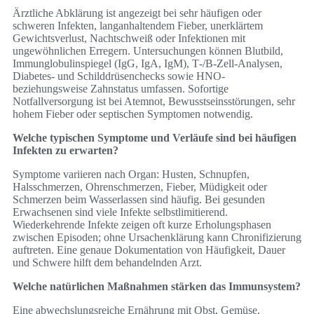
Ärztliche Abklärung ist angezeigt bei sehr häufigen oder
schweren Infekten, langanhaltendem Fieber, unerklärtem
Gewichtsverlust, Nachtschweiß oder Infektionen mit
ungewöhnlichen Erregern. Untersuchungen können Blutbild,
Immunglobulinspiegel (IgG, IgA, IgM), T‑/B‑Zell‑Analysen,
Diabetes‑ und Schilddrüsenchecks sowie HNO‑
beziehungsweise Zahnstatus umfassen. Sofortige
Notfallversorgung ist bei Atemnot, Bewusstseinsstörungen, sehr
hohem Fieber oder septischen Symptomen notwendig.
Welche typischen Symptome und Verläufe sind bei häufigen
Infekten zu erwarten?
Symptome variieren nach Organ: Husten, Schnupfen,
Halsschmerzen, Ohrenschmerzen, Fieber, Müdigkeit oder
Schmerzen beim Wasserlassen sind häufig. Bei gesunden
Erwachsenen sind viele Infekte selbstlimitierend.
Wiederkehrende Infekte zeigen oft kurze Erholungsphasen
zwischen Episoden; ohne Ursachenklärung kann Chronifizierung
auftreten. Eine genaue Dokumentation von Häufigkeit, Dauer
und Schwere hilft dem behandelnden Arzt.
Welche natürlichen Maßnahmen stärken das Immunsystem?
Eine abwechslungsreiche Ernährung mit Obst, Gemüse,