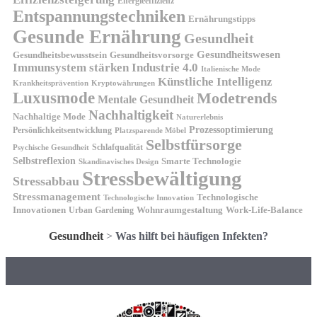
Energieeffizienz
Entspannungstechniken
Ernährungstipps
Gesunde Ernährung
Gesundheit
Gesundheitswesen
Gesundheitsvorsorge
Gesundheitsbewusstsein
Immunsystem stärken
Industrie 4.0
Italienische Mode
Künstliche Intelligenz
Kryptowährungen
Krankheitsprävention
Luxusmode
Modetrends
Mentale Gesundheit
Nachhaltigkeit
Nachhaltige Mode
Naturerlebnis
Prozessoptimierung
Persönlichkeitsentwicklung
Platzsparende Möbel
Selbstfürsorge
Schlafqualität
Psychische Gesundheit
Selbstreflexion
Smarte Technologie
Skandinavisches Design
Stressbewältigung
Stressabbau
Stressmanagement
Technologische
Technologische Innovation
Innovationen
Wohnraumgestaltung
Urban Gardening
Work-Life-Balance
Gesundheit
>
Was hilft bei häufigen Infekten?