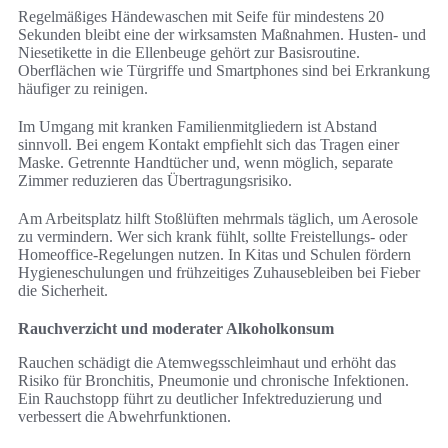
Regelmäßiges Händewaschen mit Seife für mindestens 20
Sekunden bleibt eine der wirksamsten Maßnahmen. Husten- und
Niesetikette in die Ellenbeuge gehört zur Basisroutine.
Oberflächen wie Türgriffe und Smartphones sind bei Erkrankung
häufiger zu reinigen.
Im Umgang mit kranken Familienmitgliedern ist Abstand
sinnvoll. Bei engem Kontakt empfiehlt sich das Tragen einer
Maske. Getrennte Handtücher und, wenn möglich, separate
Zimmer reduzieren das Übertragungsrisiko.
Am Arbeitsplatz hilft Stoßlüften mehrmals täglich, um Aerosole
zu vermindern. Wer sich krank fühlt, sollte Freistellungs- oder
Homeoffice-Regelungen nutzen. In Kitas und Schulen fördern
Hygieneschulungen und frühzeitiges Zuhausebleiben bei Fieber
die Sicherheit.
Rauchverzicht und moderater Alkoholkonsum
Rauchen schädigt die Atemwegsschleimhaut und erhöht das
Risiko für Bronchitis, Pneumonie und chronische Infektionen.
Ein Rauchstopp führt zu deutlicher Infektreduzierung und
verbessert die Abwehrfunktionen.