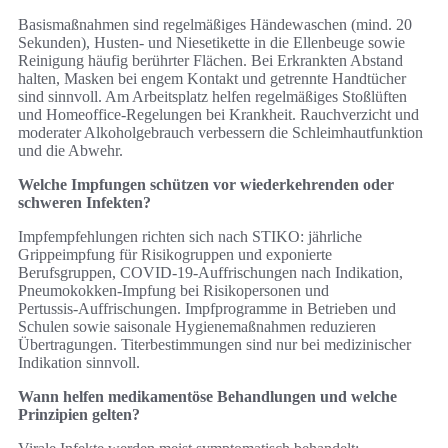
Basismaßnahmen sind regelmäßiges Händewaschen (mind. 20
Sekunden), Husten‑ und Niesetikette in die Ellenbeuge sowie
Reinigung häufig berührter Flächen. Bei Erkrankten Abstand
halten, Masken bei engem Kontakt und getrennte Handtücher
sind sinnvoll. Am Arbeitsplatz helfen regelmäßiges Stoßlüften
und Homeoffice‑Regelungen bei Krankheit. Rauchverzicht und
moderater Alkoholgebrauch verbessern die Schleimhautfunktion
und die Abwehr.
Welche Impfungen schützen vor wiederkehrenden oder
schweren Infekten?
Impfempfehlungen richten sich nach STIKO: jährliche
Grippeimpfung für Risikogruppen und exponierte
Berufsgruppen, COVID‑19‑Auffrischungen nach Indikation,
Pneumokokken‑Impfung bei Risikopersonen und
Pertussis‑Auffrischungen. Impfprogramme in Betrieben und
Schulen sowie saisonale Hygienemaßnahmen reduzieren
Übertragungen. Titerbestimmungen sind nur bei medizinischer
Indikation sinnvoll.
Wann helfen medikamentöse Behandlungen und welche
Prinzipien gelten?