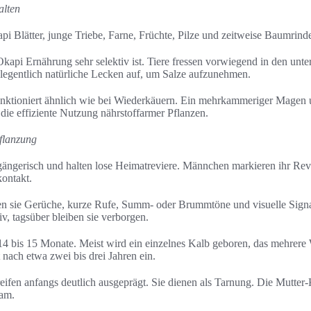
alten
pi Blätter, junge Triebe, Farne, Früchte, Pilze und zeitweise Baumrinde.
 Okapi Ernährung sehr selektiv ist. Tiere fressen vorwiegend in den unte
legentlich natürliche Lecken auf, um Salze aufzunehmen.
nktioniert ähnlich wie bei Wiederkäuern. Ein mehrkammeriger Magen 
die effiziente Nutzung nährstoffarmer Pflanzen.
flanzung
gängerisch und halten lose Heimatreviere. Männchen markieren ihr Rev
ontakt.
 sie Gerüche, kurze Rufe, Summ- oder Brummtöne und visuelle Signale
v, tagsüber bleiben sie verborgen.
 14 bis 15 Monate. Meist wird ein einzelnes Kalb geboren, das mehrer
tt nach etwa zwei bis drei Jahren ein.
reifen anfangs deutlich ausgeprägt. Sie dienen als Tarnung. Die Mutter-
sam.