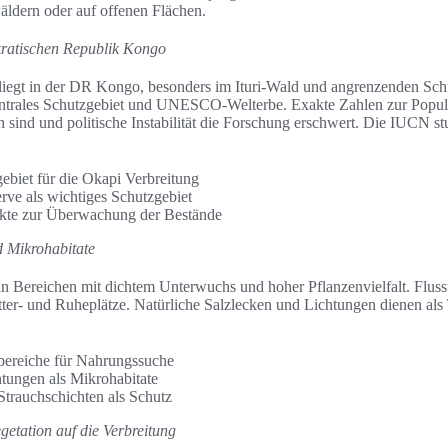
äldern oder auf offenen Flächen.
atischen Republik Kongo
liegt in der DR Kongo, besonders im Ituri-Wald und angrenzenden Sch
zentrales Schutzgebiet und UNESCO-Welterbe. Exakte Zahlen zur Popula
sind und politische Instabilität die Forschung erschwert. Die IUCN stuf
gebiet für die Okapi Verbreitung
rve als wichtiges Schutzgebiet
kte zur Überwachung der Bestände
 Mikrohabitate
in Bereichen mit dichtem Unterwuchs und hoher Pflanzenvielfalt. Fluss
tter- und Ruheplätze. Natürliche Salzlecken und Lichtungen dienen als
ereiche für Nahrungssuche
htungen als Mikrohabitate
trauchschichten als Schutz
getation auf die Verbreitung