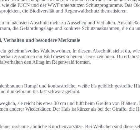
en wie die IUCN und der WWF unterstützen Schutzprogramme. Das Oka
gsprojekten, die Biodiversität und Regenwaldschutz thematisieren.
t du im nächsten Abschnitt mehr zu Aussehen und Verhalten. Anschließe
nsraum, die Gefährdungslage und konkrete Schutzmaßnahmen, die du unt
d, Verhalten und besondere Merkmale
e ein geheimnisvolles Waldbewohner. In diesem Abschnitt siehst du, w
rbau zusammen ein Bild dieses scheuen Tieres zeichnen. Du erfährs
alverhalten den Alltag im Regenwald formen.
nienbraunen Rumpf und kontrastreiche, weiße bis gelblich gestreifte Hin
ind dunkelbraun bis fast schwarz gefärbt.
weglich, sie reicht bis etwa 30 cm und hilft beim Greifen von Blättern
enen anderer Wiederkäuer. Der Hals ist kürzer als bei der Giraffe, die H
eine, ossicone-ähnliche Knochenvorsätze. Bei Weibchen sind diese selt