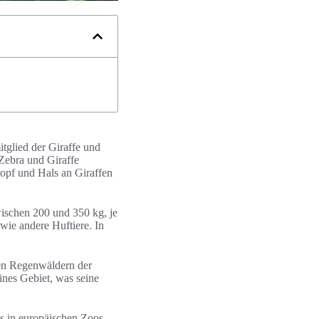
tglied der Giraffe und
 Zebra und Giraffe
Kopf und Hals an Giraffen
ischen 200 und 350 kg, je
 wie andere Huftiere. In
den Regenwäldern der
nes Gebiet, was seine
is in europäischen Zoos