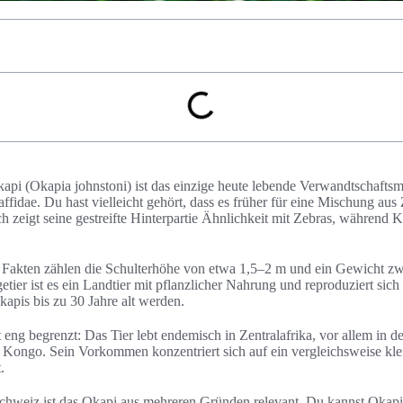
api (Okapia johnstoni) ist das einzige heute lebende Verwandtschaftsmi
affidae. Du hast vielleicht gehört, dass es früher für eine Mischung aus
h zeigt seine gestreifte Hinterpartie Ähnlichkeit mit Zebras, während 
 Fakten zählen die Schulterhöhe von etwa 1,5–2 m und ein Gewicht zw
tier ist es ein Landtier mit pflanzlicher Nahrung und reproduziert sich
pis bis zu 30 Jahre alt werden.
eng begrenzt: Das Tier lebt endemisch in Zentralafrika, vor allem in 
Kongo. Sein Vorkommen konzentriert sich auf ein vergleichsweise klei
.
 Schweiz ist das Okapi aus mehreren Gründen relevant. Du kannst Okap