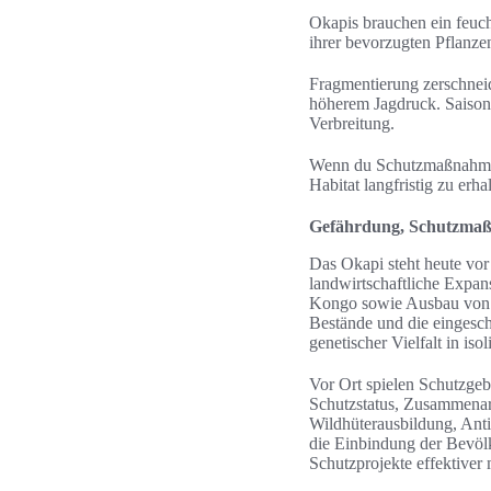
Okapis brauchen ein feuc
ihrer bevorzugten Pflanz
Fragmentierung zerschneid
höherem Jagdruck. Saison
Verbreitung.
Wenn du Schutzmaßnahmen 
Habitat langfristig zu erha
Gefährdung, Schutzmaß
Das Okapi steht heute vo
landwirtschaftliche Expan
Kongo sowie Ausbau von I
Bestände und die eingesch
genetischer Vielfalt in iso
Vor Ort spielen Schutzgeb
Schutzstatus, Zusammenar
Wildhüterausbildung, Anti
die Einbindung der Bevöl
Schutzprojekte effektiver 