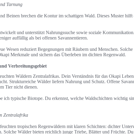
und Tarnung
und Beinen brechen die Kontur im schattigen Wald. Dieses Muster hilft
ntwickelt und unterstützt Nahrungssuche sowie soziale Kommunikation
niger auffällig als bei offenen Savannentieren.
eue Wesen reduziert Begegnungen mit Räubern und Menschen. Solche
Okapi Merkmale und sichern das Überleben im dichten Regenwald.
nd Verbreitungsgebiet
feuchten Wäldern Zentralafrikas. Dein Verständnis für das Okapi Leben
aucht. Strukturreiche Wälder liefern Nahrung und Schutz. Offene Savan
m Tier nicht dienen.
be ich typische Biotope. Du erkennst, welche Waldschichten wichtig s
n Zentralafrika
 feuchten tropischen Regenwäldern mit klaren Schichten: dichter Unte
 Solche Wälder bieten reichlich junge Triebe, Blätter und Früchte. Du 