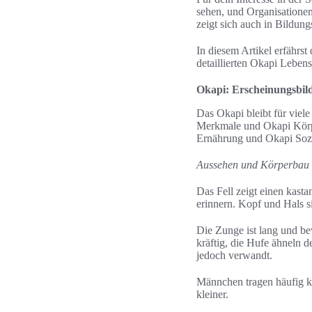
sehen, und Organisation
zeigt sich auch in Bildun
In diesem Artikel erfährs
detaillierten Okapi Lebe
Okapi: Erscheinungsbil
Das Okapi bleibt für viel
Merkmale und Okapi Körpe
Ernährung und Okapi Sozi
Aussehen und Körperbau
Das Fell zeigt einen kasta
erinnern. Kopf und Hals s
Die Zunge ist lang und be
kräftig, die Hufe ähneln d
jedoch verwandt.
Männchen tragen häufig kl
kleiner.