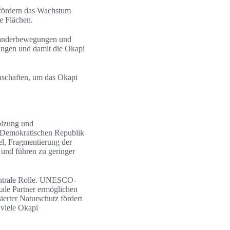
 fördern das Wachstum
e Flächen.
n Wanderbewegungen und
ungen und damit die Okapi
nschaften, um das Okapi
olzung und
er Demokratischen Republik
l, Fragmentierung der
 und führen zu geringer
zentrale Rolle. UNESCO-
ale Partner ermöglichen
erter Naturschutz fördert
viele Okapi