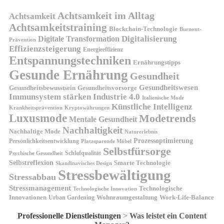
Achtsamkeit im Alltag
Achtsamkeit
Achtsamkeitstraining
Blockchain-Technologie
Burnout-
Digitalisierung
Digitale Transformation
Prävention
Effizienzsteigerung
Energieeffizienz
Entspannungstechniken
Ernährungstipps
Gesunde Ernährung
Gesundheit
Gesundheitswesen
Gesundheitsvorsorge
Gesundheitsbewusstsein
Immunsystem stärken
Industrie 4.0
Italienische Mode
Künstliche Intelligenz
Kryptowährungen
Krankheitsprävention
Luxusmode
Modetrends
Mentale Gesundheit
Nachhaltigkeit
Nachhaltige Mode
Naturerlebnis
Prozessoptimierung
Persönlichkeitsentwicklung
Platzsparende Möbel
Selbstfürsorge
Schlafqualität
Psychische Gesundheit
Selbstreflexion
Smarte Technologie
Skandinavisches Design
Stressbewältigung
Stressabbau
Stressmanagement
Technologische
Technologische Innovation
Innovationen
Wohnraumgestaltung
Urban Gardening
Work-Life-Balance
Professionelle Dienstleistungen
>
Was leistet ein Content