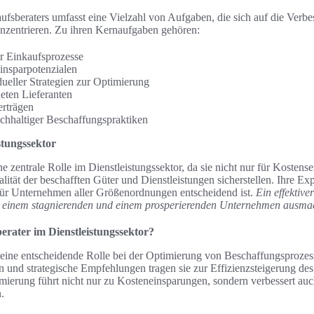
aufsberaters umfasst eine Vielzahl von Aufgaben, die sich auf die Verb
nzentrieren. Zu ihren Kernaufgaben gehören:
r Einkaufsprozesse
Einsparpotenzialen
ueller Strategien zur Optimierung
eten Lieferanten
rträgen
chhaltiger Beschaffungspraktiken
stungssektor
ne zentrale Rolle im Dienstleistungssektor, da sie nicht nur für Kosten
lität der beschafften Güter und Dienstleistungen sicherstellen. Ihre Expe
für Unternehmen aller Größenordnungen entscheidend ist.
Ein effektive
n einem stagnierenden und einem prosperierenden Unternehmen ausma
berater im Dienstleistungssektor?
t eine entscheidende Rolle bei der Optimierung von Beschaffungsproze
en und strategische Empfehlungen tragen sie zur Effizienzsteigerung des
imierung führt nicht nur zu Kosteneinsparungen, sondern verbessert a
.