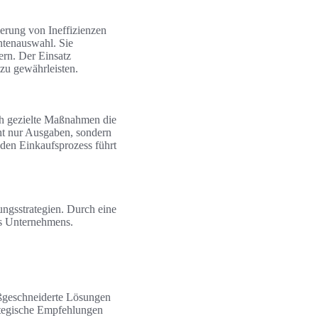
ierung von Ineffizienzen
antenauswahl. Sie
ern. Der Einsatz
zu gewährleisten.
ch gezielte Maßnahmen die
cht nur Ausgaben, sondern
 den Einkaufsprozess führt
ungsstrategien. Durch eine
es Unternehmens.
ßgeschneiderte Lösungen
ategische Empfehlungen