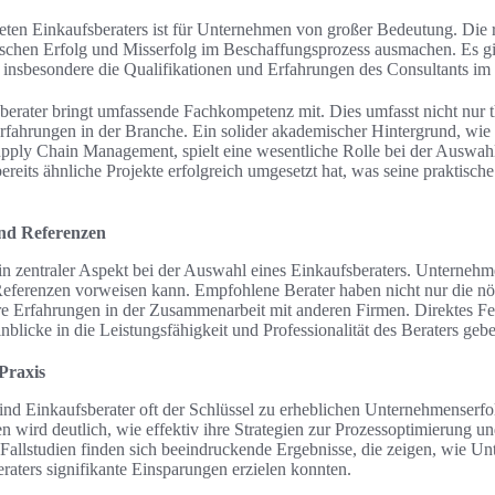
ten Einkaufsberaters ist für Unternehmen von großer Bedeutung. Die 
schen Erfolg und Misserfolg im Beschaffungsprozess ausmachen. Es gil
 insbesondere die Qualifikationen und Erfahrungen des Consultants im
sberater bringt umfassende Fachkompetenz mit. Dies umfasst nicht nur t
rfahrungen in der Branche. Ein solider akademischer Hintergrund, wie 
upply Chain Management, spielt eine wesentliche Rolle bei der Auswahl
bereits ähnliche Projekte erfolgreich umgesetzt hat, was seine praktisch
nd Referenzen
in zentraler Aspekt bei der Auswahl eines Einkaufsberaters. Unternehme
 Referenzen vorweisen kann. Empfohlene Berater haben nicht nur die n
e Erfahrungen in der Zusammenarbeit mit anderen Firmen. Direktes F
blicke in die Leistungsfähigkeit und Professionalität des Beraters geb
 Praxis
sind Einkaufsberater oft der Schlüssel zu erheblichen Unternehmenser
en wird deutlich, wie effektiv ihre Strategien zur Prozessoptimierung 
Fallstudien finden sich beeindruckende Ergebnisse, die zeigen, wie U
raters signifikante Einsparungen erzielen konnten.