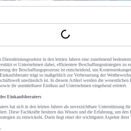
m Dienstleistungssektor in den letzten Jahren eine zunehmend bedeut
erstützt er Unternehmen dabei, effizientere Beschaffungsstrategien zu 
erung der Beschaffungsprozesse ist entscheidend, um Kostensenkungen 
 Einkaufsberater trägt so maßgeblich zur Verbesserung der Wettbewerbsf
häftswelt unerlässlich ist. In diesem Artikel werden die wesentlichen 
sowie ihr unmittelbarer Einfluss auf Unternehmen eingehend erörtert.
 des Einkaufsberaters
aters hat sich in den letzten Jahren als unverzichtbare Unterstützung 
bliert. Diese Fachkräfte besitzen das Wissen und die Erfahrung, um den
trategien zu entwickeln. Darin liegt einer der wichtigsten Aspekte ihrer 
n