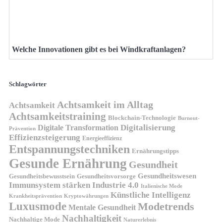
Welche Innovationen gibt es bei Windkraftanlagen?
Schlagwörter
Achtsamkeit im Alltag
Achtsamkeit
Achtsamkeitstraining
Blockchain-Technologie
Burnout-
Digitalisierung
Digitale Transformation
Prävention
Effizienzsteigerung
Energieeffizienz
Entspannungstechniken
Ernährungstipps
Gesunde Ernährung
Gesundheit
Gesundheitswesen
Gesundheitsvorsorge
Gesundheitsbewusstsein
Immunsystem stärken
Industrie 4.0
Italienische Mode
Künstliche Intelligenz
Kryptowährungen
Krankheitsprävention
Luxusmode
Modetrends
Mentale Gesundheit
Nachhaltigkeit
Nachhaltige Mode
Naturerlebnis