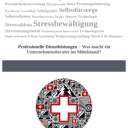
Prozessoptimierung
Persönlichkeitsentwicklung
Platzsparende Möbel
Selbstfürsorge
Schlafqualität
Psychische Gesundheit
Selbstreflexion
Smarte Technologie
Skandinavisches Design
Stressbewältigung
Stressabbau
Stressmanagement
Technologische
Technologische Innovation
Innovationen
Wohnraumgestaltung
Urban Gardening
Work-Life-Balance
Professionelle Dienstleistungen
>
Was macht ein
Unternehmensberater im Mittelstand?