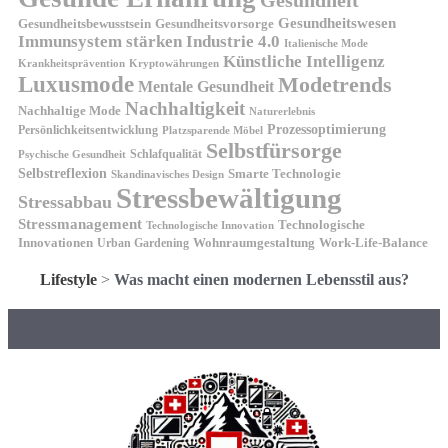
Gesundheitswesen
Gesundheitsvorsorge
Gesundheitsbewusstsein
Immunsystem stärken
Industrie 4.0
Italienische Mode
Künstliche Intelligenz
Kryptowährungen
Krankheitsprävention
Luxusmode
Modetrends
Mentale Gesundheit
Nachhaltigkeit
Nachhaltige Mode
Naturerlebnis
Prozessoptimierung
Persönlichkeitsentwicklung
Platzsparende Möbel
Selbstfürsorge
Schlafqualität
Psychische Gesundheit
Selbstreflexion
Smarte Technologie
Skandinavisches Design
Stressbewältigung
Stressabbau
Stressmanagement
Technologische
Technologische Innovation
Innovationen
Wohnraumgestaltung
Urban Gardening
Work-Life-Balance
Lifestyle
>
Was macht einen modernen Lebensstil aus?