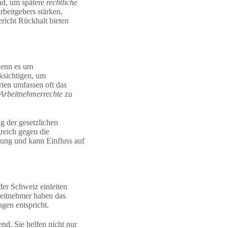
d, um spätere
rechtliche
beitgebers stärken,
richt Rückhalt bieten
wenn es um
ksichtigen, um
rien umfassen oft das
Arbeitnehmerrechte
zu
g der gesetzlichen
greich gegen die
ung und kann Einfluss auf
der Schweiz einleiten
beitnehmer haben das
ngen entspricht.
nd. Sie helfen nicht nur