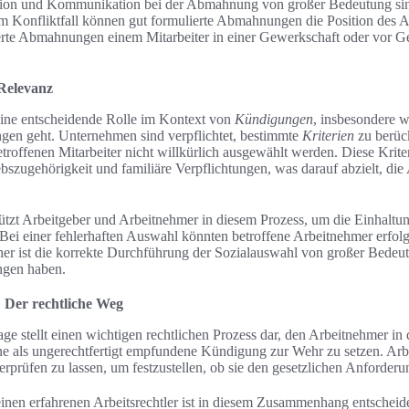
on und Kommunikation bei der Abmahnung von großer Bedeutung sin
m Konfliktfall können gut formulierte Abmahnungen die Position des Ar
rte Abmahnungen einem Mitarbeiter in einer Gewerkschaft oder vor Ge
 Relevanz
eine entscheidende Rolle im Kontext von
Kündigungen
, insbesondere 
ngen geht. Unternehmen sind verpflichtet, bestimmte
Kriterien
zu berüc
betroffenen Mitarbeiter nicht willkürlich ausgewählt werden. Diese Krite
ebszugehörigkeit und familiäre Verpflichtungen, was darauf abzielt, die
stützt Arbeitgeber und Arbeitnehmer in diesem Prozess, um die Einhaltun
 Bei einer fehlerhaften Auswahl könnten betroffene Arbeitnehmer erfol
r ist die korrekte Durchführung der Sozialauswahl von großer Bedeut
ngen haben.
 Der rechtliche Weg
e stellt einen wichtigen rechtlichen Prozess dar, den Arbeitnehmer in 
ne als ungerechtfertigt empfundene Kündigung zur Wehr zu setzen. Ar
rprüfen zu lassen, um festzustellen, ob sie den gesetzlichen Anforderu
inen erfahrenen Arbeitsrechtler ist in diesem Zusammenhang entscheide