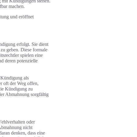
 mit Kündigungen stehen.
fbar machen.
tung und eröffnet
digung erfolgt. Sie dient
 zu geben. Diese formale
tsrechtler spielen eine
d deren potenzielle
 Kündigung als
r oft der Weg offen,
ie Kündigung zu
e der Abmahnung sorgfältig
Fehlverhalten oder
 Abmahnung nicht
 daran denken, dass eine