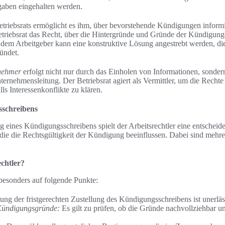
rgaben eingehalten werden.
triebsrats ermöglicht es ihm, über bevorstehende Kündigungen informi
riebsrat das Recht, über die Hintergründe und Gründe der Kündigunge
dem Arbeitgeber kann eine konstruktive Lösung angestrebt werden, di
ündet.
tnehmer
erfolgt nicht nur durch das Einholen von Informationen, sonder
rnehmensleitung. Der Betriebsrat agiert als Vermittler, um die Rechte 
s Interessenkonflikte zu klären.
schreibens
g eines Kündigungsschreibens spielt der Arbeitsrechtler eine entscheid
 die die Rechtsgültigkeit der Kündigung beeinflussen. Dabei sind mehr
chtler?
 besonders auf folgende Punkte:
ung der fristgerechten Zustellung des Kündigungsschreibens ist unerläs
Kündigungsgründe:
Es gilt zu prüfen, ob die Gründe nachvollziehbar un