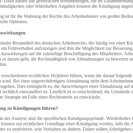
n:
Dazu zählen alle gesetzlichen Bestimmungen, die im Zusammenhang
ständigkeiten oder fehlerhaften Angaben können die Kündigung angrei
ung ist für die Wahrung der Rechte des Arbeitnehmers von großer Bedeu
liche Optionen.
uswirkungen
raler Bestandteil des deutschen Arbeitsrechts, der häufig vor einer Kün
ein Fehlverhalten aufzuzeigen und ihm die Möglichkeit zur Besserung
e
Auswirkungen
auf die zukünftige Beschäftigung des Mitarbeiters. Arbei
n es darum geht, die Rechtmäßigkeit von Abmahnungen zu bewerten un
fen.
 verschiedenen
rechtlichen Verfahren
führen, wenn die darauf folgende
n wird. Bei einer ungerechtfertigten Abmahnung steht dem Arbeitnehme
ugehen. Dies ermöglicht es, die
Auswirkungen
einer Abmahnung auf d
 rechtlich einwandfrei ist. Letztlich ist es entscheidend, die Umständ
te Strategie im Falle eines Rechtsstreits zu entwickeln.
ng zu Kündigungen führen?
in der Analyse sind die spezifischen
Kündigungsgründe
. Wiederholtes 
können zur rechtlichen Grundlage einer Kündigung werden, falls die
ter zu motivieren, sein Verhalten zu ändern. Daher sollten Arbeitgeber