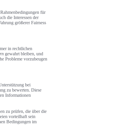
hen Rahmenbedingungen für
uch die Interessen der
 Wahrung größerer Fairness
mer in rechtlichen
rn
gewahrt bleiben, und
liche Probleme vorzubeugen
Unterstützung bei
ung zu bewerten. Diese
gen Informationen
en zu prüfen, die über die
ien vorteilhaft sein
ichen Bedingungen im