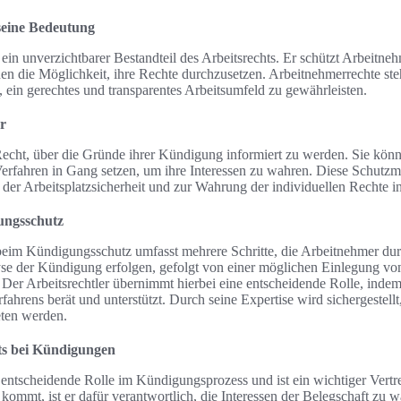
seine Bedeutung
in unverzichtbarer Bestandteil des Arbeitsrechts. Er schützt Arbeitneh
n die Möglichkeit, ihre Rechte durchzusetzen. Arbeitnehmerrechte ste
 ein gerechtes und transparentes Arbeitsumfeld zu gewährleisten.
r
echt, über die Gründe ihrer Kündigung informiert zu werden. Sie kö
Verfahren in Gang setzen, um ihre Interessen zu wahren. Diese Schutzmö
der Arbeitsplatzsicherheit und zur Wahrung der individuellen Rechte in
ungsschutz
beim Kündigungsschutz umfasst mehrere Schritte, die Arbeitnehmer du
yse der Kündigung erfolgen, gefolgt von einer möglichen Einlegung vo
er Arbeitsrechtler übernimmt hierbei eine entscheidende Rolle, indem
hrens berät und unterstützt. Durch seine Expertise wird sichergestellt
eten werden.
ats bei Kündigungen
e entscheidende Rolle im Kündigungsprozess und ist ein wichtiger Vertr
mmt, ist er dafür verantwortlich, die Interessen der Belegschaft zu w