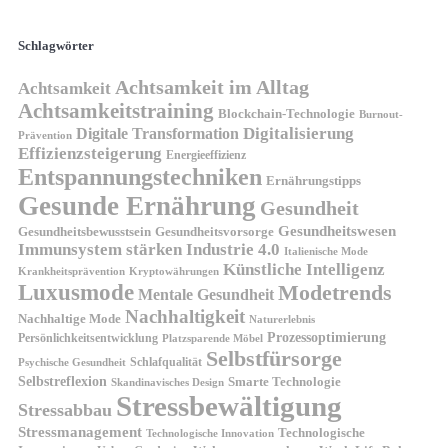
Schlagwörter
Achtsamkeit im Alltag
Achtsamkeit
Achtsamkeitstraining
Blockchain-Technologie
Burnout-
Digitalisierung
Digitale Transformation
Prävention
Effizienzsteigerung
Energieeffizienz
Entspannungstechniken
Ernährungstipps
Gesunde Ernährung
Gesundheit
Gesundheitswesen
Gesundheitsvorsorge
Gesundheitsbewusstsein
Immunsystem stärken
Industrie 4.0
Italienische Mode
Künstliche Intelligenz
Kryptowährungen
Krankheitsprävention
Luxusmode
Modetrends
Mentale Gesundheit
Nachhaltigkeit
Nachhaltige Mode
Naturerlebnis
Prozessoptimierung
Persönlichkeitsentwicklung
Platzsparende Möbel
Selbstfürsorge
Schlafqualität
Psychische Gesundheit
Selbstreflexion
Smarte Technologie
Skandinavisches Design
Stressbewältigung
Stressabbau
Stressmanagement
Technologische
Technologische Innovation