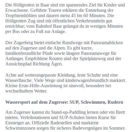
Die Höllgrotten in Baar sind ein spannendes Ziel für Kinder und
Erwachsene. Geführte Touren erklären die Entstehung der
Tropfsteinhöhlen und dauern meist 45 bis 60 Minuten. Die
Höllgrotten Zug sind mit öffentlichen Verkehrsmitteln gut
erreichbar; vom Bahnhof Baar gelangst du in wenigen Minuten
per Bus oder zu Fuß zur Anlage.
Der Zugerberg bietet einfache Rundwege mit Panoramablicken
auf den Zugersee und die Alpen. Es gibt kurze,
familienfreundliche Pfade sowie längere Panoramawege für
Anfänger. Empfohlene Routen sind der Spielplatzweg und der
Aussichtspfad Richtung Ägeri.
Achte auf wetterangepasste Kleidung, feste Schuhe und eine
Wasserflasche. Viele Wege sind kinderwagenfreundlich markiert.
Kleine Erste-Hilfe-Ausrüstung ist sinnvoll, besonders bei
wechselhaftem Wetter.
Wassersport auf dem Zugersee: SUP, Schwimmen, Rudern
Am Zugersee kannst du Stand-up-Paddling lernen oder ein Brett
mieten. Verleihstationen und SUP-Schulen bieten Kurse für
Einsteiger an. Offizielle Badestellen und markierte
Schwimmzonen sorgen für sicheres Badevergnügen im Sommer.