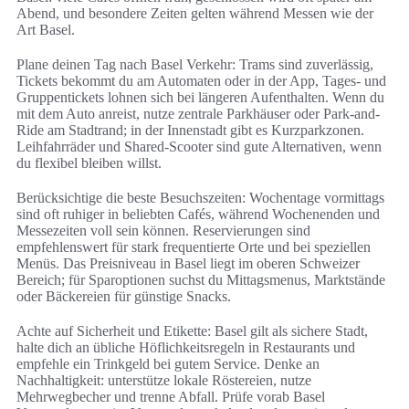
Abend, und besondere Zeiten gelten während Messen wie der
Art Basel.
Plane deinen Tag nach Basel Verkehr: Trams sind zuverlässig,
Tickets bekommt du am Automaten oder in der App, Tages- und
Gruppentickets lohnen sich bei längeren Aufenthalten. Wenn du
mit dem Auto anreist, nutze zentrale Parkhäuser oder Park-and-
Ride am Stadtrand; in der Innenstadt gibt es Kurzparkzonen.
Leihfahrräder und Shared-Scooter sind gute Alternativen, wenn
du flexibel bleiben willst.
Berücksichtige die beste Besuchszeiten: Wochentage vormittags
sind oft ruhiger in beliebten Cafés, während Wochenenden und
Messezeiten voll sein können. Reservierungen sind
empfehlenswert für stark frequentierte Orte und bei speziellen
Menüs. Das Preisniveau in Basel liegt im oberen Schweizer
Bereich; für Sparoptionen suchst du Mittagsmenus, Marktstände
oder Bäckereien für günstige Snacks.
Achte auf Sicherheit und Etikette: Basel gilt als sichere Stadt,
halte dich an übliche Höflichkeitsregeln in Restaurants und
empfehle ein Trinkgeld bei gutem Service. Denke an
Nachhaltigkeit: unterstütze lokale Röstereien, nutze
Mehrwegbecher und trenne Abfall. Prüfe vorab Basel