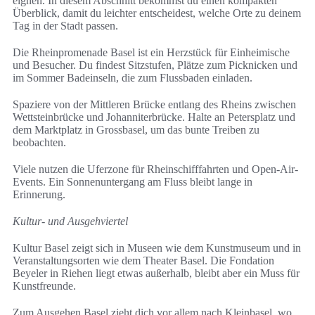
eignen. In diesem Abschnitt bekommst du einen kompakten
Überblick, damit du leichter entscheidest, welche Orte zu deinem
Tag in der Stadt passen.
Die Rheinpromenade Basel ist ein Herzstück für Einheimische
und Besucher. Du findest Sitzstufen, Plätze zum Picknicken und
im Sommer Badeinseln, die zum Flussbaden einladen.
Spaziere von der Mittleren Brücke entlang des Rheins zwischen
Wettsteinbrücke und Johanniterbrücke. Halte an Petersplatz und
dem Marktplatz in Grossbasel, um das bunte Treiben zu
beobachten.
Viele nutzen die Uferzone für Rheinschifffahrten und Open-Air-
Events. Ein Sonnenuntergang am Fluss bleibt lange in
Erinnerung.
Kultur- und Ausgehviertel
Kultur Basel zeigt sich in Museen wie dem Kunstmuseum und in
Veranstaltungsorten wie dem Theater Basel. Die Fondation
Beyeler in Riehen liegt etwas außerhalb, bleibt aber ein Muss für
Kunstfreunde.
Zum Ausgehen Basel zieht dich vor allem nach Kleinbasel, wo