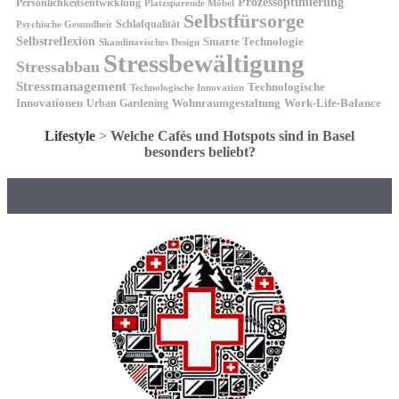
Prozessoptimierung
Persönlichkeitsentwicklung
Platzsparende Möbel
Selbstfürsorge
Schlafqualität
Psychische Gesundheit
Selbstreflexion
Smarte Technologie
Skandinavisches Design
Stressbewältigung
Stressabbau
Stressmanagement
Technologische
Technologische Innovation
Innovationen
Wohnraumgestaltung
Urban Gardening
Work-Life-Balance
Lifestyle
>
Welche Cafés und Hotspots sind in Basel
besonders beliebt?