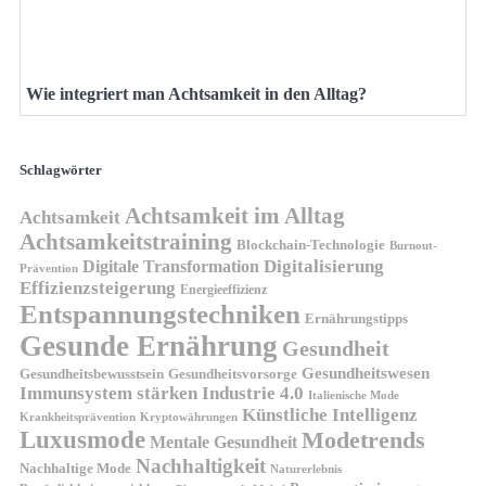
Wie integriert man Achtsamkeit in den Alltag?
Schlagwörter
Achtsamkeit im Alltag
Achtsamkeit
Achtsamkeitstraining
Blockchain-Technologie
Burnout-
Digitalisierung
Digitale Transformation
Prävention
Effizienzsteigerung
Energieeffizienz
Entspannungstechniken
Ernährungstipps
Gesunde Ernährung
Gesundheit
Gesundheitswesen
Gesundheitsvorsorge
Gesundheitsbewusstsein
Immunsystem stärken
Industrie 4.0
Italienische Mode
Künstliche Intelligenz
Kryptowährungen
Krankheitsprävention
Luxusmode
Modetrends
Mentale Gesundheit
Nachhaltigkeit
Nachhaltige Mode
Naturerlebnis