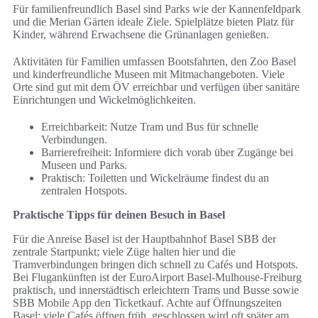
Für familienfreundlich Basel sind Parks wie der Kannenfeldpark
und die Merian Gärten ideale Ziele. Spielplätze bieten Platz für
Kinder, während Erwachsene die Grünanlagen genießen.
Aktivitäten für Familien umfassen Bootsfahrten, den Zoo Basel
und kinderfreundliche Museen mit Mitmachangeboten. Viele
Orte sind gut mit dem ÖV erreichbar und verfügen über sanitäre
Einrichtungen und Wickelmöglichkeiten.
Erreichbarkeit: Nutze Tram und Bus für schnelle
Verbindungen.
Barrierefreiheit: Informiere dich vorab über Zugänge bei
Museen und Parks.
Praktisch: Toiletten und Wickelräume findest du an
zentralen Hotspots.
Praktische Tipps für deinen Besuch in Basel
Für die Anreise Basel ist der Hauptbahnhof Basel SBB der
zentrale Startpunkt; viele Züge halten hier und die
Tramverbindungen bringen dich schnell zu Cafés und Hotspots.
Bei Flugankünften ist der EuroAirport Basel-Mulhouse-Freiburg
praktisch, und innerstädtisch erleichtern Trams und Busse sowie
SBB Mobile App den Ticketkauf. Achte auf Öffnungszeiten
Basel: viele Cafés öffnen früh, geschlossen wird oft später am