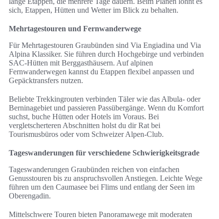
lange Etappen, die mehrere Tage dauern. Beim Planen lohnt es
sich, Etappen, Hütten und Wetter im Blick zu behalten.
Mehrtagestouren und Fernwanderwege
Für Mehrtagestouren Graubünden sind Via Engiadina und Via
Alpina Klassiker. Sie führen durch Hochgebirge und verbinden
SAC-Hütten mit Berggasthäusern. Auf alpinen
Fernwanderwegen kannst du Etappen flexibel anpassen und
Gepäcktransfers nutzen.
Beliebte Trekkingrouten verbinden Täler wie das Albula- oder
Berninagebiet und passieren Passübergänge. Wenn du Komfort
suchst, buche Hütten oder Hotels im Voraus. Bei
vergletscherteren Abschnitten holst du dir Rat bei
Tourismusbüros oder vom Schweizer Alpen-Club.
Tageswanderungen für verschiedene Schwierigkeitsgrade
Tageswanderungen Graubünden reichen von einfachen
Genusstouren bis zu anspruchsvollen Anstiegen. Leichte Wege
führen um den Caumasee bei Flims und entlang der Seen im
Oberengadin.
Mittelschwere Touren bieten Panoramawege mit moderaten