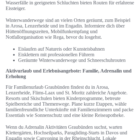
Wasserfälle in geeigneten Schluchten bieten Routen für erfahrene
Eissteiger.
Winterwanderwege sind an vielen Orten geräumt, zum Beispiel
in Arosa, Lenzerheide und im Engadin. Informiere dich über
Hüttenöffnungszeiten, Mobilfunkempfang und
Notfallorganisation wie Rega, bevor du losgehst.
Eislaufen auf Natureis oder Kunsteisbahnen
Eisklettern mit professionellen Führern
Geräumte Winterwanderwege und Schneeschuhrouten
Aktivurlaub und Erlebnisangebote: Familie, Adrenalin und
Erholung
Für Familienurlaub Graubünden findest du in Arosa,
Lenzerheide, Flims‑Laax und St. Moritz zahlreiche Angebote.
Resorts und Skischulen bieten Kinderprogramme, betreute
Spielbereiche und Themenwege. Plane kurze Etappen, wähle
familienfreundliche Unterkünfte mit Familienzimmern und packe
Essentials wie Sonnenschutz und eine kleine Reiseapotheke.
Wenn du Adrenalin Aktivitäten Graubünden suchst, warten
Klettergärten, Hochseilparks, Paragliding‑Starts in Davos und
Engadin sowie Canyoning in der Rheinschlucht. Lokale