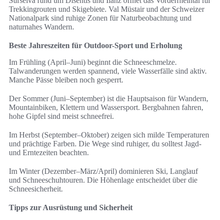
Surselva rund um Disentis und Ilanz öffnet das Vorderrheintal für
Trekkingrouten und Skigebiete. Val Müstair und der Schweizer
Nationalpark sind ruhige Zonen für Naturbeobachtung und
naturnahes Wandern.
Beste Jahreszeiten für Outdoor-Sport und Erholung
Im Frühling (April–Juni) beginnt die Schneeschmelze.
Talwanderungen werden spannend, viele Wasserfälle sind aktiv.
Manche Pässe bleiben noch gesperrt.
Der Sommer (Juni–September) ist die Hauptsaison für Wandern,
Mountainbiken, Klettern und Wassersport. Bergbahnen fahren,
hohe Gipfel sind meist schneefrei.
Im Herbst (September–Oktober) zeigen sich milde Temperaturen
und prächtige Farben. Die Wege sind ruhiger, du solltest Jagd-
und Erntezeiten beachten.
Im Winter (Dezember–März/April) dominieren Ski, Langlauf
und Schneeschuhtouren. Die Höhenlage entscheidet über die
Schneesicherheit.
Tipps zur Ausrüstung und Sicherheit