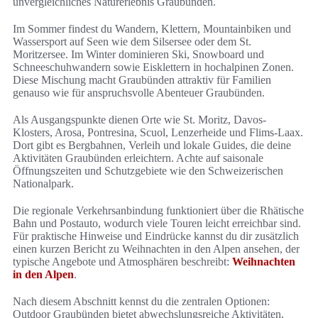
unvergleichliches Naturerlebnis Graubünden.
Im Sommer findest du Wandern, Klettern, Mountainbiken und
Wassersport auf Seen wie dem Silsersee oder dem St.
Moritzersee. Im Winter dominieren Ski, Snowboard und
Schneeschuhwandern sowie Eisklettern in hochalpinen Zonen.
Diese Mischung macht Graubünden attraktiv für Familien
genauso wie für anspruchsvolle Abenteuer Graubünden.
Als Ausgangspunkte dienen Orte wie St. Moritz, Davos-
Klosters, Arosa, Pontresina, Scuol, Lenzerheide und Flims-Laax.
Dort gibt es Bergbahnen, Verleih und lokale Guides, die deine
Aktivitäten Graubünden erleichtern. Achte auf saisonale
Öffnungszeiten und Schutzgebiete wie den Schweizerischen
Nationalpark.
Die regionale Verkehrsanbindung funktioniert über die Rhätische
Bahn und Postauto, wodurch viele Touren leicht erreichbar sind.
Für praktische Hinweise und Eindrücke kannst du dir zusätzlich
einen kurzen Bericht zu Weihnachten in den Alpen ansehen, der
typische Angebote und Atmosphären beschreibt:
Weihnachten
in den Alpen
.
Nach diesem Abschnitt kennst du die zentralen Optionen:
Outdoor Graubünden bietet abwechslungsreiche Aktivitäten,