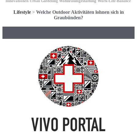
Innovationen
Wohnraumgestaltung
Urban Gardening
Work-Life-Balance
Lifestyle
>
Welche Outdoor Aktivitäten lohnen sich in
Graubünden?