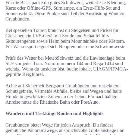
Für die Basis packe du gutes Schuhwerk, wetterfeste Kleidung,
Karte oder Offline-GPS, Stirnlampe, ein Erste-Hilfe-Set und
Sonnenschutz. Diese Punkte sind Teil der Ausrüstung Wandern
Graubünden.
Bei speziellen Touren brauchst du Steigeisen und Pickel für
Gletscher, ein LVS-Gerät mit Sonde und Schaufel fürs
Skitourengehen sowie Helm beim Mountainbike oder Klettern.
Für Wassersport eignet sich Neopren oder eine Schwimmweste.
Prüfe das Wetter bei MeteoSchweiz und die Lawinenlage beim
SLF vor jeder Tour. Notrufnummern 144 und Rega 1414 sind
wichtig. Wenn du unsicher bist, buche lokale, UIAGM/IFMGA-
geprüfte Bergführer.
Achte auf Sicherheit Bergsport Graubünden und respektiere
Schutzgebiete. Vermeide Abfälle, bleibe auf Wegen und halte
Hunde in geschützten Zonen an der Leine. Für nachhaltige
Anreise nutze die Rhätische Bahn oder PostAuto.
Wandern und Trekking: Routen und Highlights
Graubünden bietet Wege für jeden Anspruch. Du findest
gemütliche Panoramawege, anspruchsvolle Gipfelanstiege und