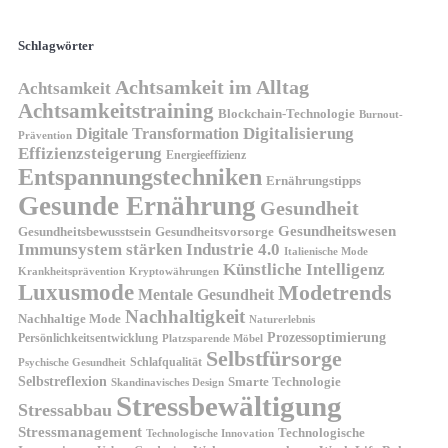
Schlagwörter
Achtsamkeit im Alltag
Achtsamkeit
Achtsamkeitstraining
Blockchain-Technologie
Burnout-
Digitalisierung
Digitale Transformation
Prävention
Effizienzsteigerung
Energieeffizienz
Entspannungstechniken
Ernährungstipps
Gesunde Ernährung
Gesundheit
Gesundheitswesen
Gesundheitsvorsorge
Gesundheitsbewusstsein
Immunsystem stärken
Industrie 4.0
Italienische Mode
Künstliche Intelligenz
Kryptowährungen
Krankheitsprävention
Luxusmode
Modetrends
Mentale Gesundheit
Nachhaltigkeit
Nachhaltige Mode
Naturerlebnis
Prozessoptimierung
Persönlichkeitsentwicklung
Platzsparende Möbel
Selbstfürsorge
Schlafqualität
Psychische Gesundheit
Selbstreflexion
Smarte Technologie
Skandinavisches Design
Stressbewältigung
Stressabbau
Stressmanagement
Technologische
Technologische Innovation