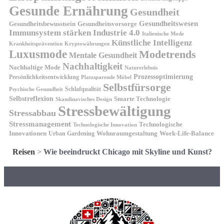
Gesunde Ernährung
Gesundheit
Gesundheitswesen
Gesundheitsvorsorge
Gesundheitsbewusstsein
Immunsystem stärken
Industrie 4.0
Italienische Mode
Künstliche Intelligenz
Kryptowährungen
Krankheitsprävention
Luxusmode
Modetrends
Mentale Gesundheit
Nachhaltigkeit
Nachhaltige Mode
Naturerlebnis
Prozessoptimierung
Persönlichkeitsentwicklung
Platzsparende Möbel
Selbstfürsorge
Schlafqualität
Psychische Gesundheit
Selbstreflexion
Smarte Technologie
Skandinavisches Design
Stressbewältigung
Stressabbau
Stressmanagement
Technologische
Technologische Innovation
Innovationen
Wohnraumgestaltung
Urban Gardening
Work-Life-Balance
Reisen
>
Wie beeindruckt Chicago mit Skyline und Kunst?