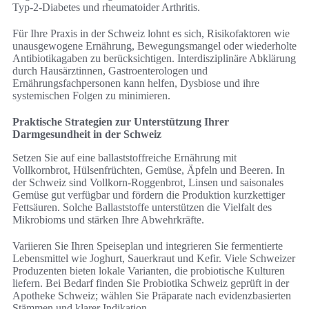
Typ-2-Diabetes und rheumatoider Arthritis.
Für Ihre Praxis in der Schweiz lohnt es sich, Risikofaktoren wie
unausgewogene Ernährung, Bewegungsmangel oder wiederholte
Antibiotikagaben zu berücksichtigen. Interdisziplinäre Abklärung
durch Hausärztinnen, Gastroenterologen und
Ernährungsfachpersonen kann helfen, Dysbiose und ihre
systemischen Folgen zu minimieren.
Praktische Strategien zur Unterstützung Ihrer
Darmgesundheit in der Schweiz
Setzen Sie auf eine ballaststoffreiche Ernährung mit
Vollkornbrot, Hülsenfrüchten, Gemüse, Äpfeln und Beeren. In
der Schweiz sind Vollkorn-Roggenbrot, Linsen und saisonales
Gemüse gut verfügbar und fördern die Produktion kurzkettiger
Fettsäuren. Solche Ballaststoffe unterstützen die Vielfalt des
Mikrobioms und stärken Ihre Abwehrkräfte.
Variieren Sie Ihren Speiseplan und integrieren Sie fermentierte
Lebensmittel wie Joghurt, Sauerkraut und Kefir. Viele Schweizer
Produzenten bieten lokale Varianten, die probiotische Kulturen
liefern. Bei Bedarf finden Sie Probiotika Schweiz geprüft in der
Apotheke Schweiz; wählen Sie Präparate nach evidenzbasierten
Stämmen und klarer Indikation.