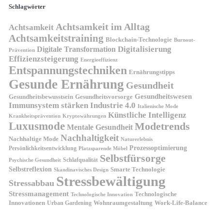
Schlagwörter
Achtsamkeit im Alltag
Achtsamkeit
Achtsamkeitstraining
Blockchain-Technologie
Burnout-
Digitalisierung
Digitale Transformation
Prävention
Effizienzsteigerung
Energieeffizienz
Entspannungstechniken
Ernährungstipps
Gesunde Ernährung
Gesundheit
Gesundheitswesen
Gesundheitsvorsorge
Gesundheitsbewusstsein
Immunsystem stärken
Industrie 4.0
Italienische Mode
Künstliche Intelligenz
Kryptowährungen
Krankheitsprävention
Luxusmode
Modetrends
Mentale Gesundheit
Nachhaltigkeit
Nachhaltige Mode
Naturerlebnis
Prozessoptimierung
Persönlichkeitsentwicklung
Platzsparende Möbel
Selbstfürsorge
Schlafqualität
Psychische Gesundheit
Selbstreflexion
Smarte Technologie
Skandinavisches Design
Stressbewältigung
Stressabbau
Stressmanagement
Technologische
Technologische Innovation
Innovationen
Wohnraumgestaltung
Urban Gardening
Work-Life-Balance