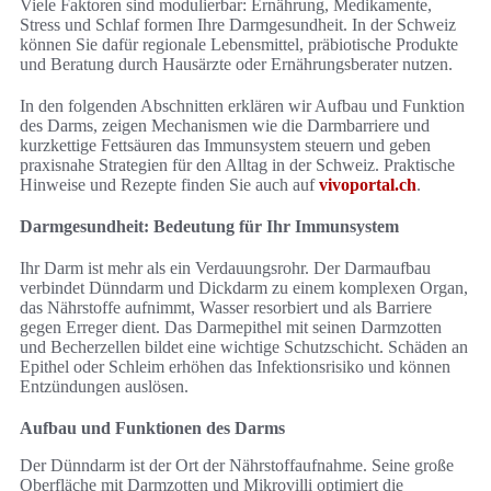
Viele Faktoren sind modulierbar: Ernährung, Medikamente,
Stress und Schlaf formen Ihre Darmgesundheit. In der Schweiz
können Sie dafür regionale Lebensmittel, präbiotische Produkte
und Beratung durch Hausärzte oder Ernährungsberater nutzen.
In den folgenden Abschnitten erklären wir Aufbau und Funktion
des Darms, zeigen Mechanismen wie die Darmbarriere und
kurzkettige Fettsäuren das Immunsystem steuern und geben
praxisnahe Strategien für den Alltag in der Schweiz. Praktische
Hinweise und Rezepte finden Sie auch auf
vivoportal.ch
.
Darmgesundheit: Bedeutung für Ihr Immunsystem
Ihr Darm ist mehr als ein Verdauungsrohr. Der Darmaufbau
verbindet Dünndarm und Dickdarm zu einem komplexen Organ,
das Nährstoffe aufnimmt, Wasser resorbiert und als Barriere
gegen Erreger dient. Das Darmepithel mit seinen Darmzotten
und Becherzellen bildet eine wichtige Schutzschicht. Schäden an
Epithel oder Schleim erhöhen das Infektionsrisiko und können
Entzündungen auslösen.
Aufbau und Funktionen des Darms
Der Dünndarm ist der Ort der Nährstoffaufnahme. Seine große
Oberfläche mit Darmzotten und Mikrovilli optimiert die